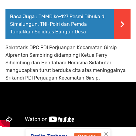
Baca Juga :
TMMD ke-127 Resmi Dibuka di
Simalungun, TNI-Polri dan Pemda
Tunjukkan Soliditas Bangun Desa
Sekretaris DPC PDI Perjuangan Kecamatan Girsip
Alprenton Sembiring didampingi Ketua Ferry
Sihombing dan Bendahara Horasma Sidabutar
mengucapkan turut berduka cita atas meninggalnya
Srikandi PDI Perjuagan Kecamatan Girsip.
×