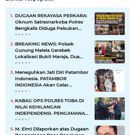
DUGAAN REKAYASA PERKARA:
Oknum Satresnarkoba Polres
Bengkalis Diduga Palsukan
Barang Bukti Hingga Paksa
Warga Hadir di TKP
BREAKING NEWS: Polsek
Gunung Malela Gerebek
Lokalisasi Bukit Maraja, Dua
Perempuan Menangis Saat
Diciduk Bersama Sabu
Meneguhkan Jati Diri Patambor
Indonesia. PATAMBOR
INDONESIA Akan Gelar
RAKERNAS II Di Jakarta.
KABAG OPS POLRES TOBA DI
NILAI KEHILANGAN
INDEPENDENSI. PENGAMANAN
PENEMBOKAN TANAH DI
LAGUBOTI DAPAT SOROTAN.
M. Elmi Dilaporkan atas Dugaan