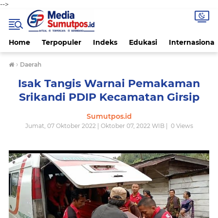
-->
Home
Terpopuler
Indeks
Edukasi
Internasional
›
Daerah
Isak Tangis Warnai Pemakaman
Srikandi PDIP Kecamatan Girsip
Sumutpos.id
Jumat, 07 Oktober 2022 | Oktober 07, 2022 WIB |
0
Views