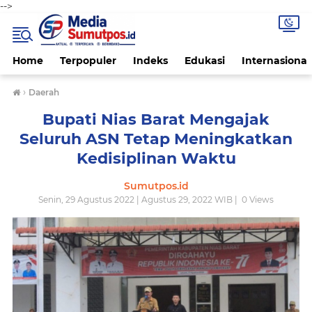
-->
Home
Terpopuler
Indeks
Edukasi
Internasional
›
Daerah
Bupati Nias Barat Mengajak
Seluruh ASN Tetap Meningkatkan
Kedisiplinan Waktu
Sumutpos.id
Senin, 29 Agustus 2022 | Agustus 29, 2022 WIB |
0
Views