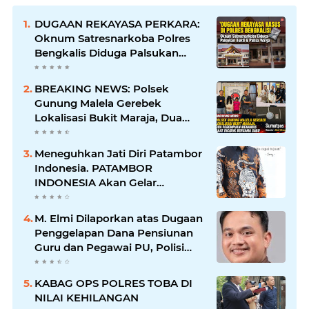
DUGAAN REKAYASA PERKARA:
Oknum Satresnarkoba Polres
Bengkalis Diduga Palsukan
Barang Bukti Hingga Paksa
Warga Hadir di TKP
BREAKING NEWS: Polsek
Gunung Malela Gerebek
Lokalisasi Bukit Maraja, Dua
Perempuan Menangis Saat
Diciduk Bersama Sabu
Meneguhkan Jati Diri Patambor
Indonesia. PATAMBOR
INDONESIA Akan Gelar
RAKERNAS II Di Jakarta.
M. Elmi Dilaporkan atas Dugaan
Penggelapan Dana Pensiunan
Guru dan Pegawai PU, Polisi
Pastikan Proses Hukum
Berjalan
KABAG OPS POLRES TOBA DI
NILAI KEHILANGAN