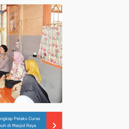
angkap Pelaku Curas
uh di Masjid Raya