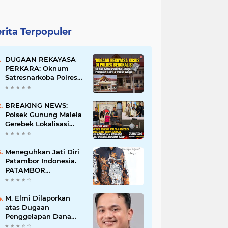
rita Terpopuler
DUGAAN REKAYASA
PERKARA: Oknum
Satresnarkoba Polres
Bengkalis Diduga
Palsukan Barang Bukti
Hingga Paksa Warga
BREAKING NEWS:
Hadir di TKP
Polsek Gunung Malela
Gerebek Lokalisasi
Bukit Maraja, Dua
Perempuan Menangis
Saat Diciduk Bersama
Meneguhkan Jati Diri
Sabu
Patambor Indonesia.
PATAMBOR
INDONESIA Akan
Gelar RAKERNAS II Di
Jakarta.
M. Elmi Dilaporkan
atas Dugaan
Penggelapan Dana
Pensiunan Guru dan