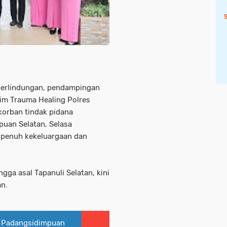
erlindungan, pendampingan
im Trauma Healing Polres
orban tindak pidana
puan Selatan, Selasa
, penuh kekeluargaan dan
ngga asal Tapanuli Selatan, kini
an.
es Padangsidimpuan