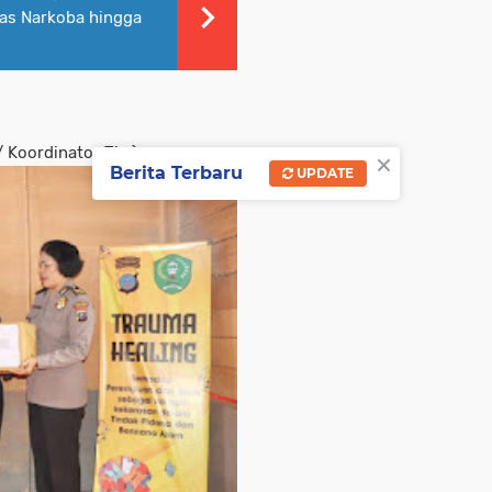
as Narkoba hingga
/ Koordinator Tim)
×
Berita Terbaru
UPDATE