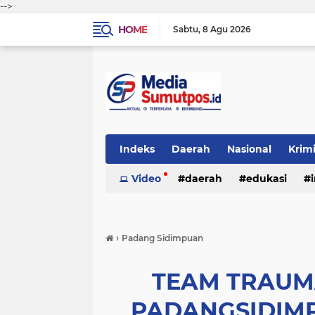
-->
HOME
Sabtu
8 Agu 2026
Indeks
Daerah
Nasional
Krim
Video
daerah
edukasi
›
Padang Sidimpuan
TEAM TRAUM
PADANGSIDIM