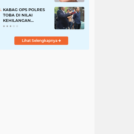
Pegawai PU, Polisi
Pastikan Proses
KABAG OPS POLRES
Hukum Berjalan
TOBA DI NILAI
KEHILANGAN
INDEPENDENSI.
PENGAMANAN
PENEMBOKAN TANAH
Lihat Selengkapnya
DI LAGUBOTI DAPAT
SOROTAN.