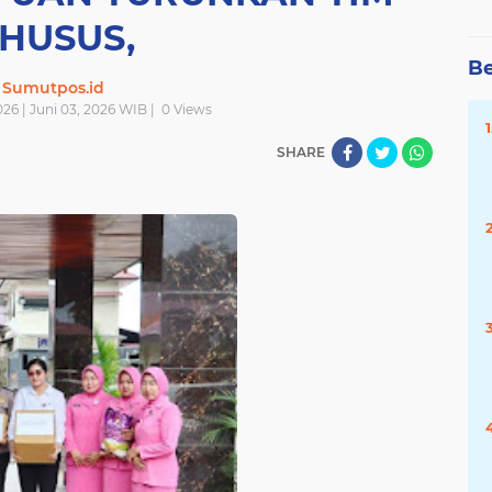
HUSUS,
Be
Sumutpos.id
26 | Juni 03, 2026 WIB |
0
Views
SHARE