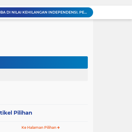
KABAG OPS POLRES TOBA DI NILAI KEHILANGAN INDEPENDENSI. PENGAMANAN PENEMBOKAN TANAH DI LAGUBOTI DAPAT SOROTAN.
BREAKING NEWS: Polsek Gunung Malela Gerebek Lokalisasi Bukit Maraja, Dua Perempuan Menangis Saat Diciduk Bersama Sabu
Meneguhkan Jati Diri Patambor Indonesia. PATAMBOR INDONESIA Akan Gelar RAKERNAS II Di Jakarta.
MEMBACA SUMATERA Balige Writers Festival 2026 Sukses Digelar. Tiga Hari Merawat Literasi, Budaya, dan Masa Depan Danau Toba
Sambut HUT Ke-25 dan HUT RI ke-81, DPC Partai Demokrat Simalungun Gelar Gotong Royong ‘Gerakan Indonesia ASRI Langit Biru’
Sabam Rajaguguk Turun ke Pangkatan, Dengarkan Langsung Keluhan dan Harapan Warga
Dengar Langsung Jeritan Pedagang, Sabam Rajaguguk Turun ke Pasar Gelugur Rantauprapat
Sabam Rajaguguk Serap Aspirasi Warga Bilah Hilir, Tegaskan Komitmen Kawal Program Prabowo untuk Kesejahteraan Rakyat
‎Wakil Bupati Audiensi dengan Wamenaker RI, Dorong Penguatan SDM dan Perlindungan Pekerja di Tanjung Jabung Barat ‎ ‎
HUT RI ke 81 dan Hari Jadi Kab, Tanjung Jabung Barat ke-62 Bupati Anwar Sadat Resmi Buka Lomba Mancing.
tikel Pilihan
Ke Halaman Pilihan