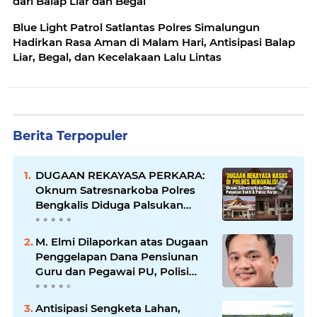
dari Balap Liar dan Begal
Blue Light Patrol Satlantas Polres Simalungun
Hadirkan Rasa Aman di Malam Hari, Antisipasi Balap
Liar, Begal, dan Kecelakaan Lalu Lintas
Berita Terpopuler
DUGAAN REKAYASA PERKARA:
Oknum Satresnarkoba Polres
Bengkalis Diduga Palsukan
Barang Bukti Hingga Paksa
Warga Hadir di TKP
M. Elmi Dilaporkan atas Dugaan
Penggelapan Dana Pensiunan
Guru dan Pegawai PU, Polisi
Pastikan Proses Hukum
Berjalan
Antisipasi Sengketa Lahan,