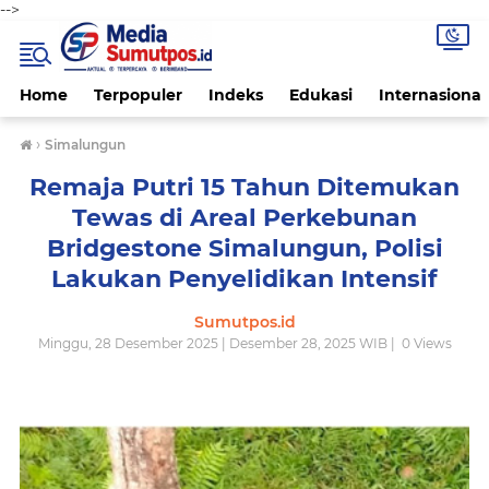
-->
Home
Terpopuler
Indeks
Edukasi
Internasional
›
Simalungun
Remaja Putri 15 Tahun Ditemukan
Tewas di Areal Perkebunan
Bridgestone Simalungun, Polisi
Lakukan Penyelidikan Intensif
Sumutpos.id
Minggu, 28 Desember 2025 | Desember 28, 2025 WIB |
0
Views