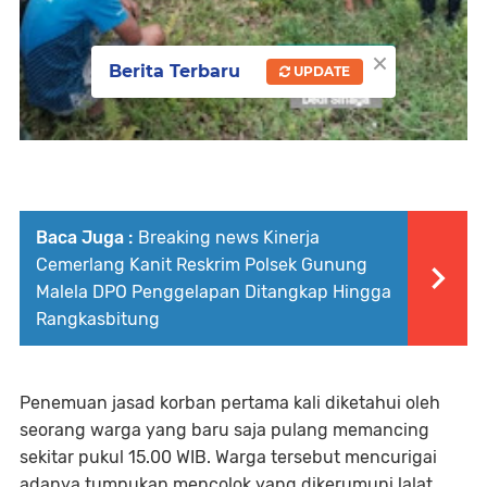
×
Berita Terbaru
UPDATE
Baca Juga :
Breaking news Kinerja
Cemerlang Kanit Reskrim Polsek Gunung
Malela DPO Penggelapan Ditangkap Hingga
Rangkasbitung
Penemuan jasad korban pertama kali diketahui oleh
seorang warga yang baru saja pulang memancing
sekitar pukul 15.00 WIB. Warga tersebut mencurigai
adanya tumpukan mencolok yang dikerumuni lalat