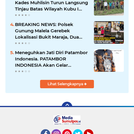
Kades Muhlisin Turun Langsung
Tinjau Batas Wilayah Kubu I
yang Diduga Diserobot PT Jatim
Jaya Perkasa
BREAKING NEWS: Polsek
Gunung Malela Gerebek
Lokalisasi Bukit Maraja, Dua
Perempuan Menangis Saat
Diciduk Bersama Sabu
Meneguhkan Jati Diri Patambor
Indonesia. PATAMBOR
INDONESIA Akan Gelar
RAKERNAS II Di Jakarta.
Lihat Selengkapnya