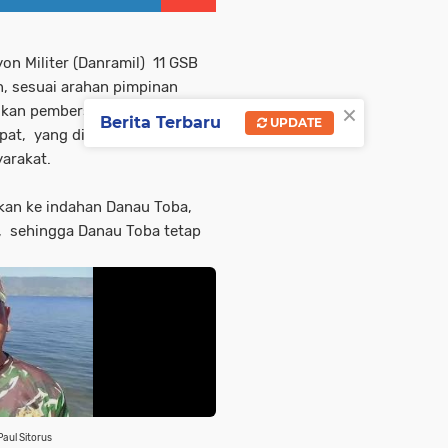
n Militer (Danramil) 11 GSB
n, sesuai arahan pimpinan
×
ukan pembersihan sampah dan
Berita Terbaru
UPDATE
pat, yang dibantu personil
yarakat.
ikan ke indahan Danau Toba,
n, sehingga Danau Toba tetap
aul Sitorus