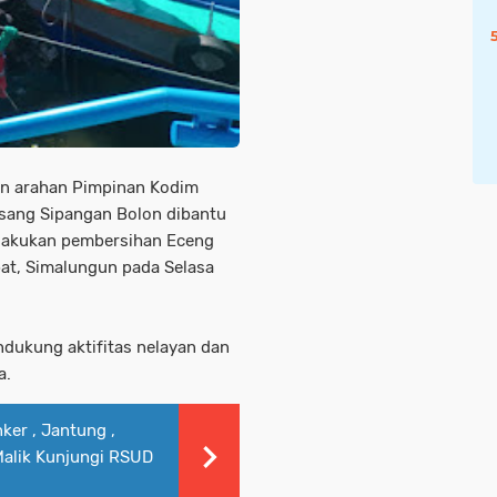
n arahan Pimpinan Kodim
rsang Sipangan Bolon dibantu
elakukan pembersihan Eceng
pat, Simalungun pada Selasa
dukung aktifitas nelayan dan
a.
er , Jantung ,
Malik Kunjungi RSUD