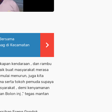
 Bersama
nag di Kecamatan
gkapan kendaraan , dan rambu
 baik buat masyarakat merasa
mulai menurun, juga kita
ama serta tokoh pemuda supaya
syarakat , demi kenyamanan
n Bolon inj ," tegas mantan
ersihan Eceng Gondok ,