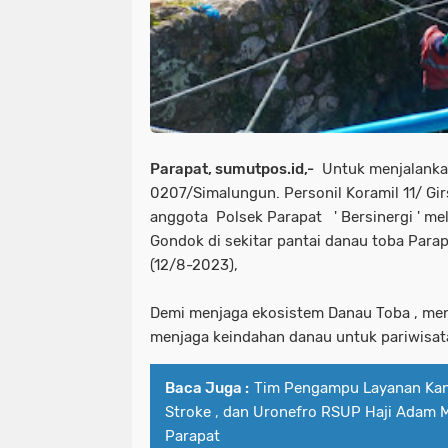
Parapat, sumutpos.id,-
Untuk menjalanka
0207/Simalungun. Personil Koramil 11/ Gi
anggota Polsek Parapat ' Bersinergi ' m
Gondok di sekitar pantai danau toba Para
(12/8-2023),
Demi menjaga ekosistem Danau Toba , men
menjaga keindahan danau untuk pariwisat
Baca Juga :
Tim Pengampu Layanan Kank
Stroke , dan Uronefro RSUP Haji Adam 
Parapat