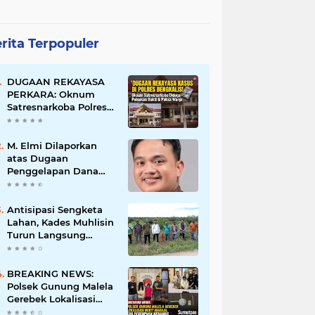
rita Terpopuler
DUGAAN REKAYASA
PERKARA: Oknum
Satresnarkoba Polres
Bengkalis Diduga
Palsukan Barang Bukti
Hingga Paksa Warga
M. Elmi Dilaporkan
Hadir di TKP
atas Dugaan
Penggelapan Dana
Pensiunan Guru dan
Pegawai PU, Polisi
Pastikan Proses
Antisipasi Sengketa
Hukum Berjalan
Lahan, Kades Muhlisin
Turun Langsung
Tinjau Batas Wilayah
Kubu I yang Diduga
Diserobot PT Jatim
BREAKING NEWS:
Jaya Perkasa
Polsek Gunung Malela
Gerebek Lokalisasi
Bukit Maraja, Dua