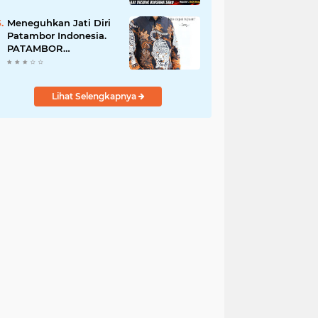
Perempuan Menangis
Saat Diciduk Bersama
Meneguhkan Jati Diri
Sabu
Patambor Indonesia.
PATAMBOR
INDONESIA Akan
Gelar RAKERNAS II Di
Jakarta.
Lihat Selengkapnya