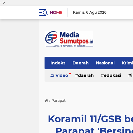
-->
HOME
Kamis
6 Agu 2026
Indeks
Daerah
Nasional
Krim
Video
daerah
edukasi
›
Parapat
Koramil 11/GSB b
Parapat 'Bersin