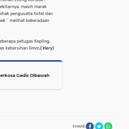
sekitarnya, masih marak
pihak pengusaha hotel dan
uek ' melihat keberadaan
beberapa petugas Kepling,
ugas kebersihan Gmm
.( Hery)
Perkosa Gadis Dibawah
SHARE