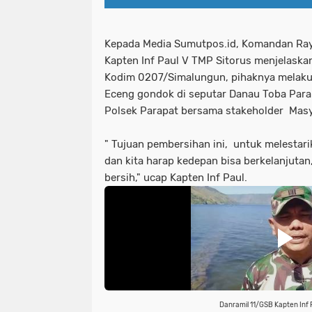
Kepada Media Sumutpos.id, Komandan Rayo
Kapten Inf Paul V TMP Sitorus menjelaska
Kodim 0207/Simalungun, pihaknya melak
Eceng gondok di seputar Danau Toba Para
Polsek Parapat bersama stakeholder Mas
" Tujuan pembersihan ini, untuk melestar
dan kita harap kedepan bisa berkelanjuta
bersih," ucap Kapten Inf Paul.
Danramil 11/GSB Kapten Inf P