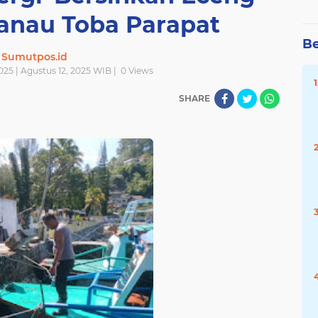
anau Toba Parapat
Be
Sumutpos.id
025 | Agustus 12, 2025 WIB |
0
Views
SHARE