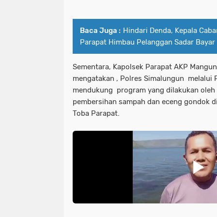
Baca Juga :
Hindari Denda, Kepala Cab
Parapat Himbau Pelanggan Sadar Bayar 
Sementara, Kapolsek Parapat AKP Manguni
mengatakan , Polres Simalungun melalui P
mendukung program yang dilakukan oleh 
pembersihan sampah dan eceng gondok di
Toba Parapat.