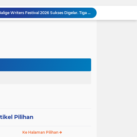
MEMBACA SUMATERA Balige Writers Festival 2026 Sukses Digelar. Tiga Hari Merawat Literasi, Budaya, dan Masa Depan Danau Toba
Dalam Rangka HUT RI ke-81 dan Hari Jadi ke-61 Tanjab Barat Bupati Tanjab Barat Secara Resmi Membukaan Lomba Domino
 Konsolidasi Gerindra Labuhanbatu
DIDUGA Tak Sesuai Spesifikasi, Proyek Rabat Beton Dana Desa Rp119,6 Juta di Sahkuda Bayu Disorot, Warga Minta Inspektorat Turun Periksa
GMKI Pematangsiantar–Simalungun siap Laksanakan Pengabdian Masyarakat "
Ralat berita, tanggal 29 juli 2026, DIDUGA Tak Sesuai Spesifikasi, Proyek Rabat Beton Dana Desa Rp119,6 Juta di Sahkuda Bayu Disorot, Warga Minta Inspektorat Turun Periksa
REKAMAN PEMERIKSAAN BUKTI: Oknum Satresnarkoba Polres Bengkalis Diduga Seret Warga Tak di TKP, Palsukan Barang Bukti & Waktu Penangkapan.
KABAG OPS POLRES TOBA DI NILAI KEHILANGAN INDEPENDENSI. PENGAMANAN PENEMBOKAN TANAH DI LAGUBOTI DAPAT SOROTAN.
BREAKING NEWS: Polsek Gunung Malela Gerebek Lokalisasi Bukit Maraja, Dua Perempuan Menangis Saat Diciduk Bersama Sabu
Meneguhkan Jati Diri Patambor Indonesia. PATAMBOR INDONESIA Akan Gelar RAKERNAS II Di Jakarta.
tikel Pilihan
Ke Halaman Pilihan