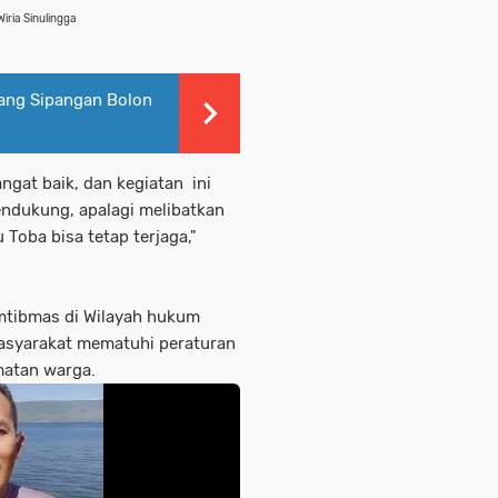
iria Sinulingga
sang Sipangan Bolon
ngat baik, dan kegiatan ini
endukung, apalagi melibatkan
oba bisa tetap terjaga,"
amtibmas di Wilayah hukum
asyarakat mematuhi peraturan
matan warga.