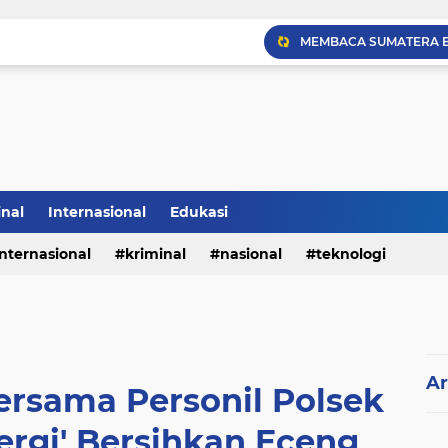
Sabam Rajaguguk Hadiri
inal
Internasional
Edukasi
internasional
kriminal
nasional
teknologi
Ar
ersama Personil Polsek
ergi' Bersihkan Eceng