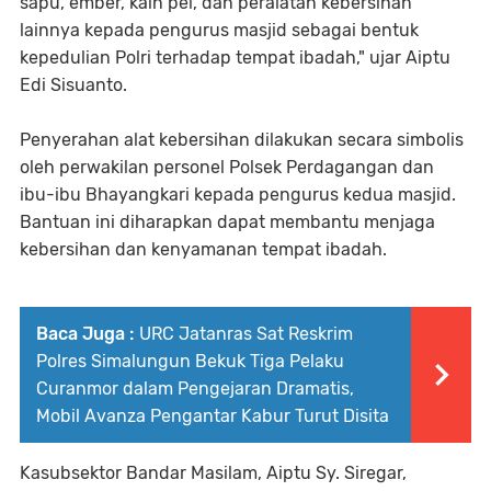
sapu, ember, kain pel, dan peralatan kebersihan
lainnya kepada pengurus masjid sebagai bentuk
kepedulian Polri terhadap tempat ibadah," ujar Aiptu
Edi Sisuanto.
Penyerahan alat kebersihan dilakukan secara simbolis
oleh perwakilan personel Polsek Perdagangan dan
ibu-ibu Bhayangkari kepada pengurus kedua masjid.
Bantuan ini diharapkan dapat membantu menjaga
kebersihan dan kenyamanan tempat ibadah.
Baca Juga :
URC Jatanras Sat Reskrim
Polres Simalungun Bekuk Tiga Pelaku
Curanmor dalam Pengejaran Dramatis,
Mobil Avanza Pengantar Kabur Turut Disita
Kasubsektor Bandar Masilam, Aiptu Sy. Siregar,