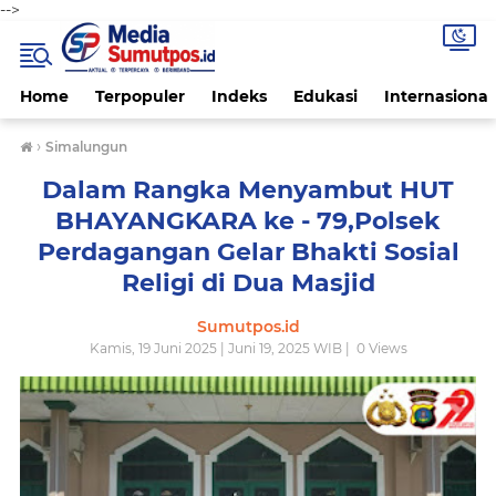
-->
Home
Terpopuler
Indeks
Edukasi
Internasional
›
Simalungun
Dalam Rangka Menyambut HUT
BHAYANGKARA ke - 79,Polsek
Perdagangan Gelar Bhakti Sosial
Religi di Dua Masjid
Sumutpos.id
Kamis, 19 Juni 2025 | Juni 19, 2025 WIB |
0
Views