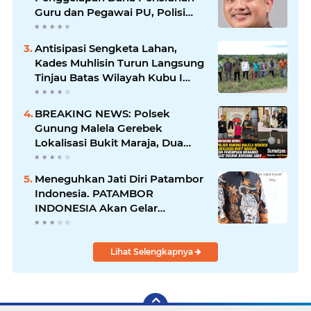
Guru dan Pegawai PU, Polisi
Pastikan Proses Hukum
Berjalan
Antisipasi Sengketa Lahan,
Kades Muhlisin Turun Langsung
Tinjau Batas Wilayah Kubu I
yang Diduga Diserobot PT Jatim
Jaya Perkasa
BREAKING NEWS: Polsek
Gunung Malela Gerebek
Lokalisasi Bukit Maraja, Dua
Perempuan Menangis Saat
Diciduk Bersama Sabu
Meneguhkan Jati Diri Patambor
Indonesia. PATAMBOR
INDONESIA Akan Gelar
RAKERNAS II Di Jakarta.
Lihat Selengkapnya