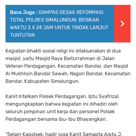
Baca Juga :
GAMPAS DESAK REFORMASI
TOTAL POLRES SIMALUNGUN, BERIKAN
WAKTU 3 X 24 JAM UNTUK TINDAK LANJUT
TUNTUTAN
Kegiatan bhakti sosial religi ini dilaksanakan di dua
masjid, yaitu Masjid Raya Baiturrahman di Jalan
Veteran Perdagangan, Kecamatan Bandar, dan Masjid
Al Mukhlisin Bandar Sawah, Nagori Bandar, Kecamatan
Bandar, Kabupaten Simalungun.
Kanit Intelkam Polsek Perdagangan, Iptu Syafrizal,
mengungkapkan bahwa kegiatan ini dihadiri oleh
seluruh pimpinan unit kerja dan personel Polsek
Perdagangan bersama ibu-ibu Bhayangkari.
"Selain Kapolsek, hadir juga Kanit Samapta Aiptu J.