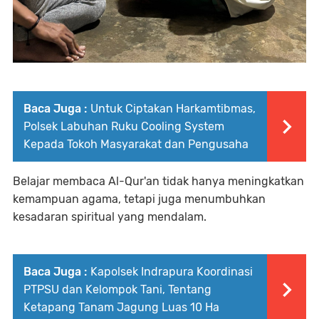
Baca Juga :
Untuk Ciptakan Harkamtibmas,
Polsek Labuhan Ruku Cooling System
Kepada Tokoh Masyarakat dan Pengusaha
Belajar membaca Al-Qur'an tidak hanya meningkatkan
kemampuan agama, tetapi juga menumbuhkan
kesadaran spiritual yang mendalam.
Baca Juga :
Kapolsek Indrapura Koordinasi
PTPSU dan Kelompok Tani, Tentang
Ketapang Tanam Jagung Luas 10 Ha