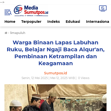
-->
Home
Terpopuler
Indeks
Edukasi
Internasional
›
limapuluh
Warga Binaan Lapas Labuhan
Ruku, Belajar Ngaji Baca Alqur'an,
Pembinaan Ketrampilan dan
Keagamaan
Sumutpos.id
Senin, 12 Mei 2025 | Mei 12, 2025 WIB |
0
Views