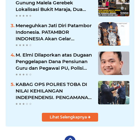
Gunung Malela Gerebek
Lokalisasi Bukit Maraja, Dua
Perempuan Menangis Saat
Diciduk Bersama Sabu
Meneguhkan Jati Diri Patambor
Indonesia. PATAMBOR
INDONESIA Akan Gelar
RAKERNAS II Di Jakarta.
M. Elmi Dilaporkan atas Dugaan
Penggelapan Dana Pensiunan
Guru dan Pegawai PU, Polisi
Pastikan Proses Hukum
Berjalan
KABAG OPS POLRES TOBA DI
NILAI KEHILANGAN
INDEPENDENSI. PENGAMANAN
PENEMBOKAN TANAH DI
LAGUBOTI DAPAT SOROTAN.
Lihat Selengkapnya