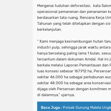
Mengenai tuduhan deforestasi, kata Salo
operasional pemanenan dan penanaman ke
berdasarkan tata ruang, Rencana Kerja U
Tahunan yang telah ditetapkan dengan s
berkelanjutan.
" Kami menjaga kesinambungan hutan tan
industri pulp, sehingga jarak waktu ant
hanya berselang paling lama 1 bulan, ses
tercantum dalam dokumen Amdal. Hal ini j
berkala melalui Laporan Pemantauan dan 
luas konsesi sebesar 167.912 ha, Perser
sekitar 46.000 ha sebagai perkebunan eu
sekitar 48.000 ha sebagai area konservas
dijaga oleh Perseroan dengan komitmen 
di dalamnya," ujarnya,
Baca Juga :
Polsek Gunung Malela Ung