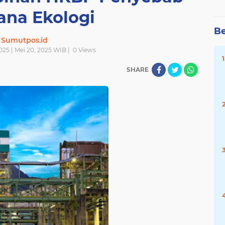
ana Ekologi
Be
Sumutpos.id
025 | Mei 20, 2025 WIB |
0
Views
SHARE