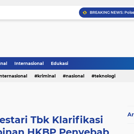
Sabam Rajaguguk Hadiri
inal
Internasional
Edukasi
internasional
kriminal
nasional
teknologi
Ar
stari Tbk Klarifikasi
pinan HKBP Penyebab