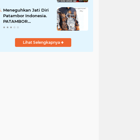
Perempuan Menangis
Saat Diciduk Bersama
Meneguhkan Jati Diri
Sabu
Patambor Indonesia.
PATAMBOR
INDONESIA Akan
Gelar RAKERNAS II Di
Jakarta.
Lihat Selengkapnya