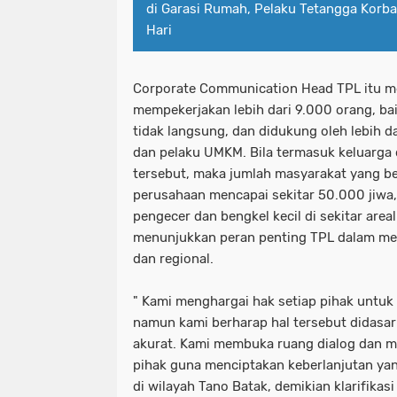
di Garasi Rumah, Pelaku Tetangga Korb
Hari
Corporate Communication Head TPL itu me
mempekerjakan lebih dari 9.000 orang, b
tidak langsung, dan didukung oleh lebih 
dan pelaku UMKM. Bila termasuk keluarga d
tersebut, maka jumlah masyarakat yang b
perusahaan mencapai sekitar 50.000 jiwa
pengecer dan bengkel kecil di sekitar areal k
menunjukkan peran penting TPL dalam me
dan regional.
" Kami menghargai hak setiap pihak untu
namun kami berharap hal tersebut didasar
akurat. Kami membuka ruang dialog dan 
pihak guna menciptakan keberlanjutan ya
di wilayah Tano Batak, demikian klarifikas