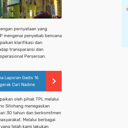
engan pernyataan yang
BP mengenai penyebab bencana
aikan klarifikasi dan
adap transparansi dan
 operasional Perseroan.
ma Laporan Gadis 16
rgerak Cari Nadine
mpaikan oleh pihak TPL melalui
mo Sitohang menegaskan
dari 30 tahun dan berkomitmen
syarakat. Melalui berbagai
 yang telah kami lakukan