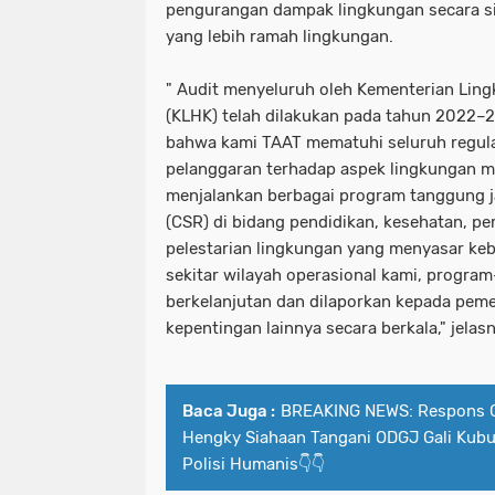
pengurangan dampak lingkungan secara sig
yang lebih ramah lingkungan.
" Audit menyeluruh oleh Kementerian Lin
(KLHK) telah dilakukan pada tahun 2022–
bahwa kami TAAT mematuhi seluruh regula
pelanggaran terhadap aspek lingkungan m
menjalankan berbagai program tanggung j
(CSR) di bidang pendidikan, kesehatan, p
pelestarian lingkungan yang menyasar ke
sekitar wilayah operasional kami, program
berkelanjutan dan dilaporkan kepada pem
kepentingan lainnya secara berkala," jela
Baca Juga :
BREAKING NEWS: Respons C
Hengky Siahaan Tangani ODGJ Gali Kubu
Polisi Humanis👇👇