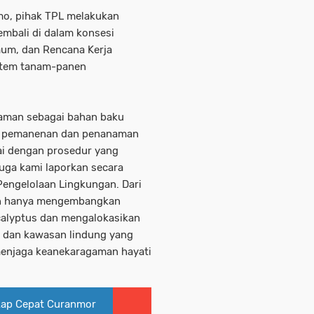
mo, pihak TPL melakukan
mbali di dalam konsesi
mum, dan Rencana Kerja
istem tanam-panen
aman sebagai bahan baku
ara pemanenan dan penanaman
uai dengan prosedur yang
uga kami laporkan secara
Pengelolaan Lingkungan. Dari
oan hanya mengembangkan
calyptus dan mengalokasikan
i dan kawasan lindung yang
menjaga keanekaragaman hayati
kap Cepat Curanmor