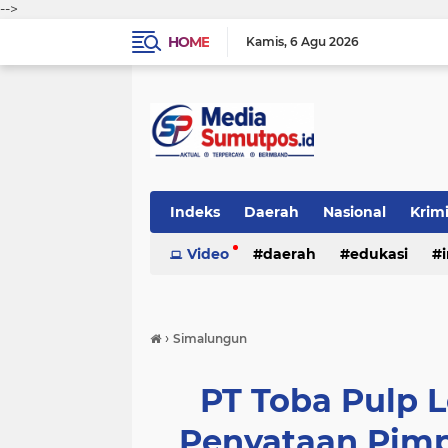
-->
HOME
Kamis
6 Agu 2026
Indeks
Daerah
Nasional
Krim
Video
daerah
edukasi
›
Simalungun
PT Toba Pulp Le
Penyataan Pim