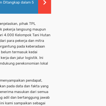
an Ditangkap dalam 5
njelaskan, pihak TPL
aik pekerja langsung maupun
dari 4.000 Kelompok Tani Hutan
ari para pekerja dan mitra
ergantung pada keberadaan
, belum termasuk kedai
erja dan jalur logistik. Ini
ndukung perekonomian lokal
k menyampaikan pendapat,
kan pada data dan fakta yang
menerima masukan dari semua
ng adil dan bertanggung jawab
i ini kami sampaikan sebagai