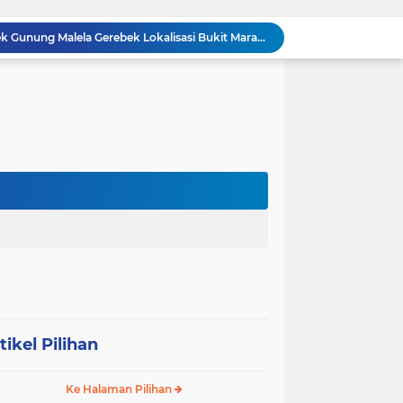
Meneguhkan Jati Diri Patambor Indonesia. PATAMBOR INDONESIA Akan Gelar RAKERNAS II Di Jakarta.
MEMBACA SUMATERA Balige Writers Festival 2026 Sukses Digelar. Tiga Hari Merawat Literasi, Budaya, dan Masa Depan Danau Toba
Dalam Rangka HUT RI ke-81 dan Hari Jadi ke-61 Tanjab Barat Bupati Tanjab Barat Secara Resmi Membukaan Lomba Domino
 Konsolidasi Gerindra Labuhanbatu
DIDUGA Tak Sesuai Spesifikasi, Proyek Rabat Beton Dana Desa Rp119,6 Juta di Sahkuda Bayu Disorot, Warga Minta Inspektorat Turun Periksa
GMKI Pematangsiantar–Simalungun siap Laksanakan Pengabdian Masyarakat "
Ralat berita, tanggal 29 juli 2026, DIDUGA Tak Sesuai Spesifikasi, Proyek Rabat Beton Dana Desa Rp119,6 Juta di Sahkuda Bayu Disorot, Warga Minta Inspektorat Turun Periksa
REKAMAN PEMERIKSAAN BUKTI: Oknum Satresnarkoba Polres Bengkalis Diduga Seret Warga Tak di TKP, Palsukan Barang Bukti & Waktu Penangkapan.
KABAG OPS POLRES TOBA DI NILAI KEHILANGAN INDEPENDENSI. PENGAMANAN PENEMBOKAN TANAH DI LAGUBOTI DAPAT SOROTAN.
BREAKING NEWS: Polsek Gunung Malela Gerebek Lokalisasi Bukit Maraja, Dua Perempuan Menangis Saat Diciduk Bersama Sabu
tikel Pilihan
Ke Halaman Pilihan