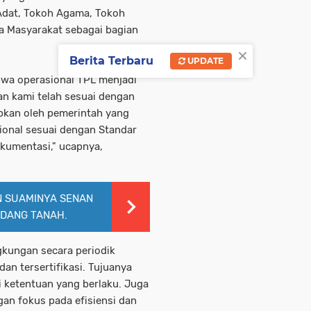
dat, Tokoh Agama, Tokoh
 Masyarakat sebagai bagian
×
Berita Terbaru
UPDATE
wa operasional TPL menjadi
an kami telah sesuai dengan
apkan oleh pemerintah yang
ional sesuai dengan Standar
okumentasi," ucapnya,
N SUAMINYA SENAN
IDANG TANAH.
kungan secara periodik
n tersertifikasi. Tujuanya
i ketentuan yang berlaku. Juga
gan fokus pada efisiensi dan