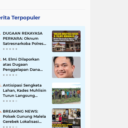
rita Terpopuler
DUGAAN REKAYASA
PERKARA: Oknum
Satresnarkoba Polres
Bengkalis Diduga
Palsukan Barang Bukti
Hingga Paksa Warga
M. Elmi Dilaporkan
Hadir di TKP
atas Dugaan
Penggelapan Dana
Pensiunan Guru dan
Pegawai PU, Polisi
Pastikan Proses
Antisipasi Sengketa
Hukum Berjalan
Lahan, Kades Muhlisin
Turun Langsung
Tinjau Batas Wilayah
Kubu I yang Diduga
Diserobot PT Jatim
BREAKING NEWS:
Jaya Perkasa
Polsek Gunung Malela
Gerebek Lokalisasi
Bukit Maraja, Dua