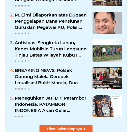
Barang Bukti Hingga Paksa
Warga Hadir di TKP
M. Elmi Dilaporkan atas Dugaan
Penggelapan Dana Pensiunan
Guru dan Pegawai PU, Polisi
Pastikan Proses Hukum
Berjalan
Antisipasi Sengketa Lahan,
Kades Muhlisin Turun Langsung
Tinjau Batas Wilayah Kubu I
yang Diduga Diserobot PT Jatim
Jaya Perkasa
BREAKING NEWS: Polsek
Gunung Malela Gerebek
Lokalisasi Bukit Maraja, Dua
Perempuan Menangis Saat
Diciduk Bersama Sabu
Meneguhkan Jati Diri Patambor
Indonesia. PATAMBOR
INDONESIA Akan Gelar
RAKERNAS II Di Jakarta.
Lihat Selengkapnya