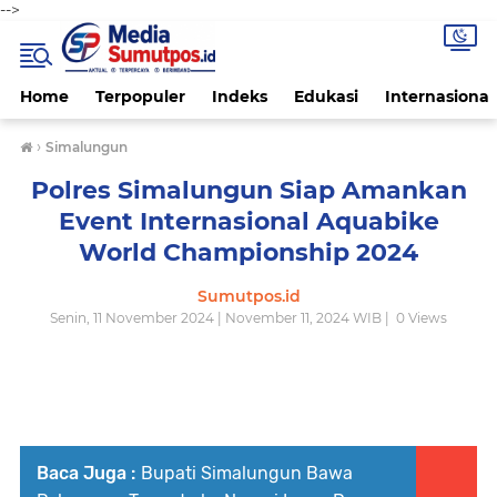
-->
Home
Terpopuler
Indeks
Edukasi
Internasional
›
Simalungun
Polres Simalungun Siap Amankan
Event Internasional Aquabike
World Championship 2024
Sumutpos.id
Senin, 11 November 2024 | November 11, 2024 WIB |
0
Views
Baca Juga :
Bupati Simalungun Bawa