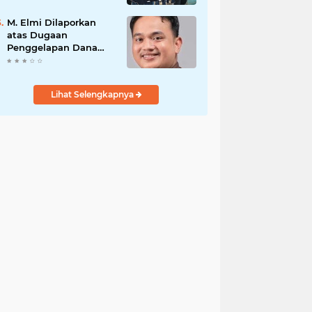
PENGAMANAN
PENEMBOKAN TANAH
M. Elmi Dilaporkan
DI LAGUBOTI DAPAT
atas Dugaan
SOROTAN.
Penggelapan Dana
Pensiunan Guru dan
Pegawai PU, Polisi
Pastikan Proses
Lihat Selengkapnya
Hukum Berjalan