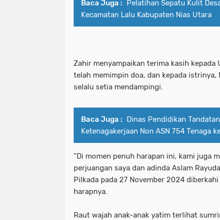
Baca Juga :
Pelatihan Sepatu Kulit Des
Kecamatan Lalu Kabupaten Nias Utara
Zahir menyampaikan terima kasih kepada U
telah memimpin doa, dan kepada istrinya, 
selalu setia mendampingi.
Baca Juga :
Dinas Pendidikan Tandata
Ketenagakerjaan Non ASN 754 Tenaga k
"Di momen penuh harapan ini, kami juga 
perjuangan saya dan adinda Aslam Rayud
Pilkada pada 27 November 2024 diberkahi d
harapnya.
Raut wajah anak-anak yatim terlihat sum