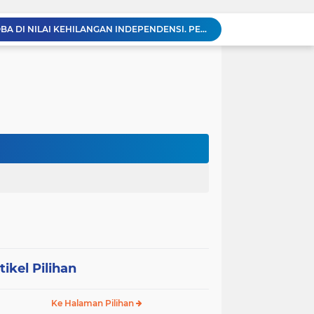
BREAKING NEWS: Polsek Gunung Malela Gerebek Lokalisasi Bukit Maraja, Dua Perempuan Menangis Saat Diciduk Bersama Sabu
Meneguhkan Jati Diri Patambor Indonesia. PATAMBOR INDONESIA Akan Gelar RAKERNAS II Di Jakarta.
MEMBACA SUMATERA Balige Writers Festival 2026 Sukses Digelar. Tiga Hari Merawat Literasi, Budaya, dan Masa Depan Danau Toba
Sambut HUT Ke-25 dan HUT RI ke-81, DPC Partai Demokrat Simalungun Gelar Gotong Royong ‘Gerakan Indonesia ASRI Langit Biru’
Sabam Rajaguguk Turun ke Pangkatan, Dengarkan Langsung Keluhan dan Harapan Warga
Dengar Langsung Jeritan Pedagang, Sabam Rajaguguk Turun ke Pasar Gelugur Rantauprapat
Sabam Rajaguguk Serap Aspirasi Warga Bilah Hilir, Tegaskan Komitmen Kawal Program Prabowo untuk Kesejahteraan Rakyat
‎Wakil Bupati Audiensi dengan Wamenaker RI, Dorong Penguatan SDM dan Perlindungan Pekerja di Tanjung Jabung Barat ‎ ‎
HUT RI ke 81 dan Hari Jadi Kab, Tanjung Jabung Barat ke-62 Bupati Anwar Sadat Resmi Buka Lomba Mancing.
KABAG OPS POLRES TOBA DI NILAI KEHILANGAN INDEPENDENSI. PENGAMANAN PENEMBOKAN TANAH DI LAGUBOTI DAPAT SOROTAN.
tikel Pilihan
Ke Halaman Pilihan