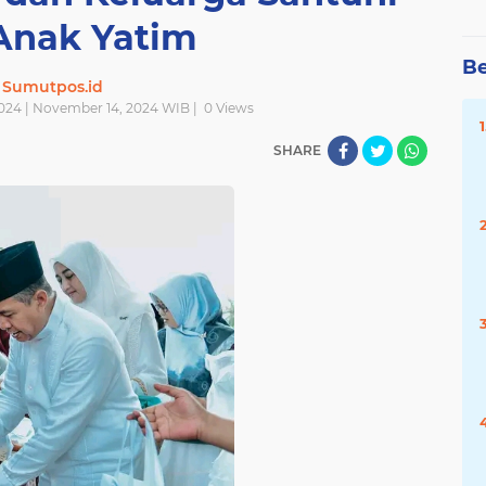
Anak Yatim
Be
Sumutpos.id
024 | November 14, 2024 WIB |
0
Views
SHARE