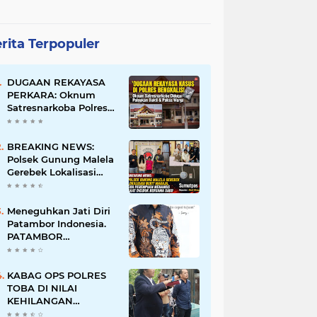
rita Terpopuler
DUGAAN REKAYASA
PERKARA: Oknum
Satresnarkoba Polres
Bengkalis Diduga
Palsukan Barang Bukti
Hingga Paksa Warga
BREAKING NEWS:
Hadir di TKP
Polsek Gunung Malela
Gerebek Lokalisasi
Bukit Maraja, Dua
Perempuan Menangis
Saat Diciduk Bersama
Meneguhkan Jati Diri
Sabu
Patambor Indonesia.
PATAMBOR
INDONESIA Akan
Gelar RAKERNAS II Di
Jakarta.
KABAG OPS POLRES
TOBA DI NILAI
KEHILANGAN
INDEPENDENSI.