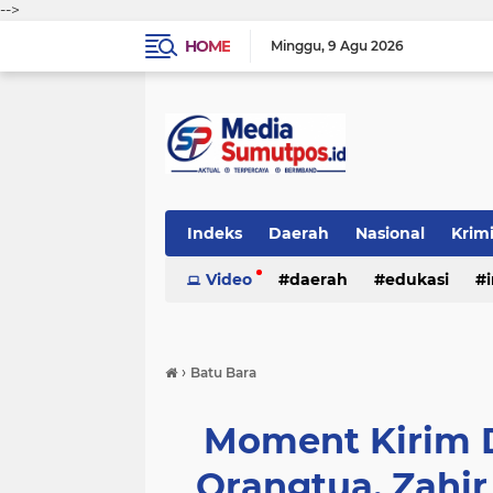
-->
HOME
Minggu
9 Agu 2026
Indeks
Daerah
Nasional
Krim
Video
daerah
edukasi
›
Batu Bara
Moment Kirim 
Orangtua, Zahir