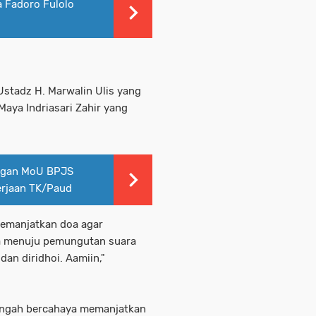
a Fadoro Fulolo
stadz H. Marwalin Ulis yang
Maya Indriasari Zahir yang
ngan MoU BPJS
erjaan TK/Paud
memanjatkan doa agar
a menuju pemungutan suara
an diridhoi. Aamiin,"
ringah bercahaya memanjatkan