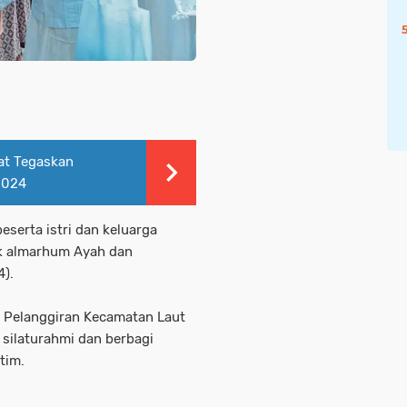
at Tegaskan
2024
beserta istri dan keluarga
k almarhum Ayah dan
4).
a Pelanggiran Kecamatan Laut
silaturahmi dan berbagi
atim.