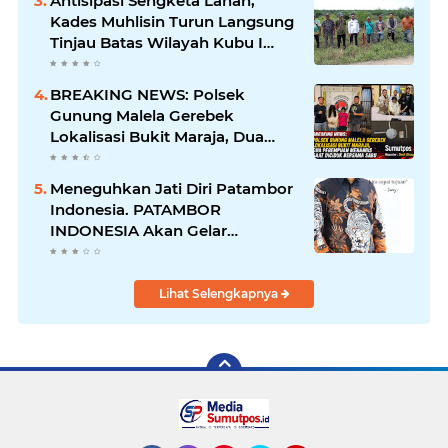
Antisipasi Sengketa Lahan,
Kades Muhlisin Turun Langsung
Tinjau Batas Wilayah Kubu I
yang Diduga Diserobot PT Jatim
Jaya Perkasa
BREAKING NEWS: Polsek
Gunung Malela Gerebek
Lokalisasi Bukit Maraja, Dua
Perempuan Menangis Saat
Diciduk Bersama Sabu
Meneguhkan Jati Diri Patambor
Indonesia. PATAMBOR
INDONESIA Akan Gelar
RAKERNAS II Di Jakarta.
Lihat Selengkapnya