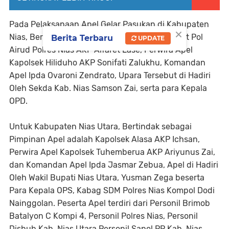
Pada Pelaksanaan Apel Gelar Pasukan di Kabupaten
×
Nias, Bertindak sebagai Pimpinan adalah Kasat Pol
Berita Terbaru
UPDATE
Airud Polres Nias AKP Alfaret Lase, Perwira Apel
Kapolsek Hiliduho AKP Sonifati Zalukhu, Komandan
Apel Ipda Ovaroni Zendrato, Upara Tersebut di Hadiri
Oleh Sekda Kab. Nias Samson Zai, serta para Kepala
OPD.
Untuk Kabupaten Nias Utara, Bertindak sebagai
Pimpinan Apel adalah Kapolsek Alasa AKP Ichsan,
Perwira Apel Kapolsek Tuhemberua AKP Ariyunus Zai,
dan Komandan Apel Ipda Jasmar Zebua, Apel di Hadiri
Oleh Wakil Bupati Nias Utara, Yusman Zega beserta
Para Kepala OPS, Kabag SDM Polres Nias Kompol Dodi
Nainggolan. Peserta Apel terdiri dari Personil Brimob
Batalyon C Kompi 4, Personil Polres Nias, Personil
Dishub Kab. Nias Utara Personil Sapol PP Kab. Nias