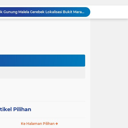
Meneguhkan Jati Diri Patambor Indonesia. PATAMBOR INDONESIA Akan Gelar RAKERNAS II Di Jakarta.
MEMBACA SUMATERA Balige Writers Festival 2026 Sukses Digelar. Tiga Hari Merawat Literasi, Budaya, dan Masa Depan Danau Toba
Dalam Rangka HUT RI ke-81 dan Hari Jadi ke-61 Tanjab Barat Bupati Tanjab Barat Secara Resmi Membukaan Lomba Domino
Sabam Rajaguguk Turun ke Pangkatan, Dengarkan Langsung Keluhan dan Harapan Warga
Dengar Langsung Jeritan Pedagang, Sabam Rajaguguk Turun ke Pasar Gelugur Rantauprapat
Sabam Rajaguguk Serap Aspirasi Warga Bilah Hilir, Tegaskan Komitmen Kawal Program Prabowo untuk Kesejahteraan Rakyat
‎Wakil Bupati Audiensi dengan Wamenaker RI, Dorong Penguatan SDM dan Perlindungan Pekerja di Tanjung Jabung Barat ‎ ‎
HUT RI ke 81 dan Hari Jadi Kab, Tanjung Jabung Barat ke-62 Bupati Anwar Sadat Resmi Buka Lomba Mancing.
KABAG OPS POLRES TOBA DI NILAI KEHILANGAN INDEPENDENSI. PENGAMANAN PENEMBOKAN TANAH DI LAGUBOTI DAPAT SOROTAN.
BREAKING NEWS: Polsek Gunung Malela Gerebek Lokalisasi Bukit Maraja, Dua Perempuan Menangis Saat Diciduk Bersama Sabu
tikel Pilihan
Ke Halaman Pilihan