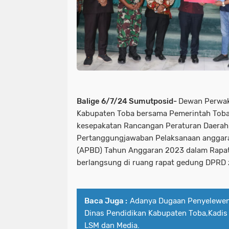
Balige 6/7/24 Sumutposid-
Dewan Perwak
Kabupaten Toba bersama Pemerintah Tob
kesepakatan Rancangan Peraturan Daerah
Pertanggungjawaban Pelaksanaan anggara
(APBD) Tahun Anggaran 2023 dalam Rapat
berlangsung di ruang rapat gedung DPRD z
Baca Juga :
Adanya Dugaan Penyelewen
Dinas Pendidikan Kabupaten Toba,Kadis
LSM dan Media.