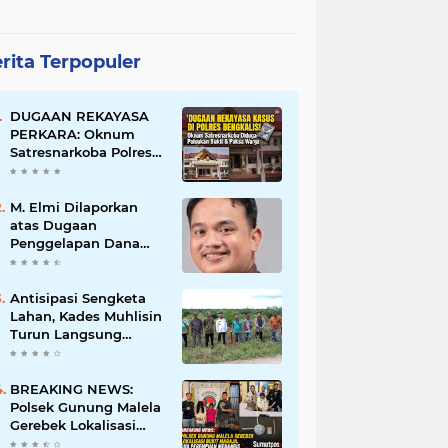
rita Terpopuler
DUGAAN REKAYASA
PERKARA: Oknum
Satresnarkoba Polres
Bengkalis Diduga
Palsukan Barang Bukti
Hingga Paksa Warga
M. Elmi Dilaporkan
Hadir di TKP
atas Dugaan
Penggelapan Dana
Pensiunan Guru dan
Pegawai PU, Polisi
Pastikan Proses
Antisipasi Sengketa
Hukum Berjalan
Lahan, Kades Muhlisin
Turun Langsung
Tinjau Batas Wilayah
Kubu I yang Diduga
Diserobot PT Jatim
BREAKING NEWS:
Jaya Perkasa
Polsek Gunung Malela
Gerebek Lokalisasi
Bukit Maraja, Dua