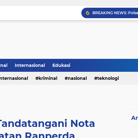
inal
Internasional
Edukasi
internasional
kriminal
nasional
teknologi
Ar
andatangani Nota
atan Ranperda