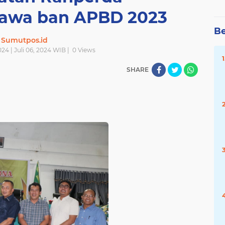
awa ban APBD 2023
Be
Sumutpos.id
024 | Juli 06, 2024 WIB |
0
Views
SHARE