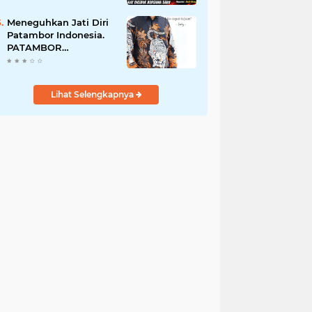
Perempuan Menangis
Saat Diciduk Bersama
Meneguhkan Jati Diri
Sabu
Patambor Indonesia.
PATAMBOR
INDONESIA Akan
Gelar RAKERNAS II Di
Jakarta.
Lihat Selengkapnya