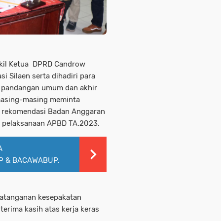
akil Ketua DPRD Candrow
 Silaen serta dihadiri para
 pandangan umum dan akhir
a masing-masing meminta
n rekomendasi Badan Anggaran
 pelaksanaan APBD TA.2023.
A
P & BACAWABUP.
ndatanganan kesepakatan
rima kasih atas kerja keras