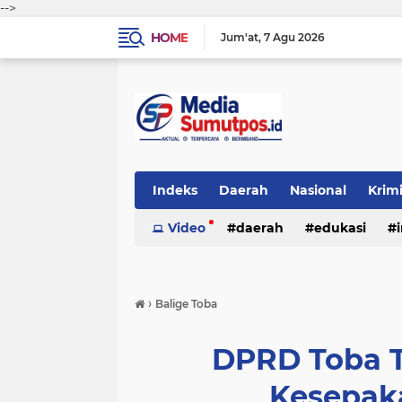
-->
HOME
Jum'at
7 Agu 2026
Indeks
Daerah
Nasional
Krim
Video
daerah
edukasi
›
Balige Toba
DPRD Toba T
Kesepak