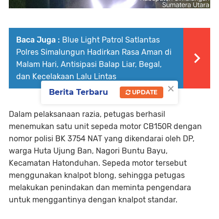
Baca Juga :
Blue Light Patrol Satlantas
Polres Simalungun Hadirkan Rasa Aman di
Malam Hari, Antisipasi Balap Liar, Begal,
dan Kecelakaan Lalu Lintas
×
Berita Terbaru
UPDATE
Dalam pelaksanaan razia, petugas berhasil
menemukan satu unit sepeda motor CB150R dengan
nomor polisi BK 3754 NAT yang dikendarai oleh DP,
warga Huta Ujung Ban, Nagori Buntu Bayu,
Kecamatan Hatonduhan. Sepeda motor tersebut
menggunakan knalpot blong, sehingga petugas
melakukan penindakan dan meminta pengendara
untuk menggantinya dengan knalpot standar.