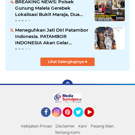
BREAKING NEWS: Polsek
Gunung Malela Gerebek
Lokalisasi Bukit Maraja, Dua
Perempuan Menangis Saat
Diciduk Bersama Sabu
Meneguhkan Jati Diri Patambor
Indonesia. PATAMBOR
INDONESIA Akan Gelar
RAKERNAS II Di Jakarta.
Lihat Selengkapnya
Facebook
Instagram
Pinterest
Twitter
YouTube
Kebijakan Privasi
Disclaimer
Karir
Pasang Iklan
Tentang Kami