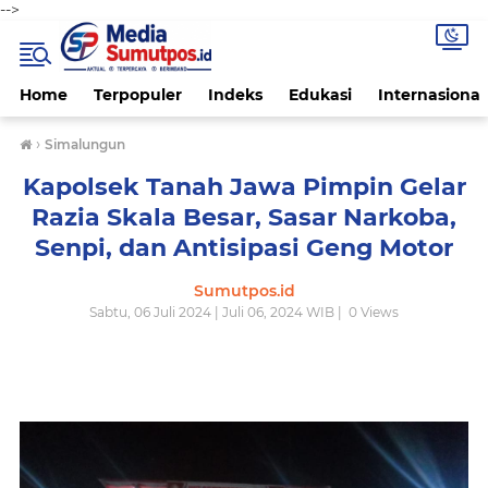
-->
Home
Terpopuler
Indeks
Edukasi
Internasional
›
Simalungun
Kapolsek Tanah Jawa Pimpin Gelar
Razia Skala Besar, Sasar Narkoba,
Senpi, dan Antisipasi Geng Motor
Sumutpos.id
Sabtu, 06 Juli 2024 | Juli 06, 2024 WIB |
0
Views