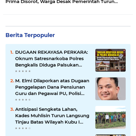
Prima Disorot, Warga Desak Pemerintah Turun
Tangan
Berita Terpopuler
DUGAAN REKAYASA PERKARA:
Oknum Satresnarkoba Polres
Bengkalis Diduga Palsukan
Barang Bukti Hingga Paksa
Warga Hadir di TKP
M. Elmi Dilaporkan atas Dugaan
Penggelapan Dana Pensiunan
Guru dan Pegawai PU, Polisi
Pastikan Proses Hukum
Berjalan
Antisipasi Sengketa Lahan,
Kades Muhlisin Turun Langsung
Tinjau Batas Wilayah Kubu I
yang Diduga Diserobot PT Jatim
Jaya Perkasa