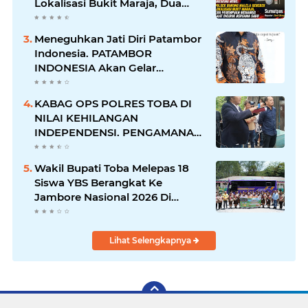
Lokalisasi Bukit Maraja, Dua
Perempuan Menangis Saat
Diciduk Bersama Sabu
Meneguhkan Jati Diri Patambor
Indonesia. PATAMBOR
INDONESIA Akan Gelar
RAKERNAS II Di Jakarta.
KABAG OPS POLRES TOBA DI
NILAI KEHILANGAN
INDEPENDENSI. PENGAMANAN
PENEMBOKAN TANAH DI
LAGUBOTI DAPAT SOROTAN.
Wakil Bupati Toba Melepas 18
Siswa YBS Berangkat Ke
Jambore Nasional 2026 Di
Cibubur.
Lihat Selengkapnya