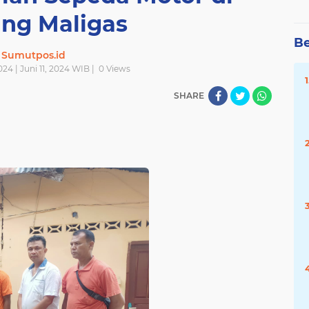
ng Maligas
Be
Sumutpos.id
2024 | Juni 11, 2024 WIB |
0
Views
SHARE