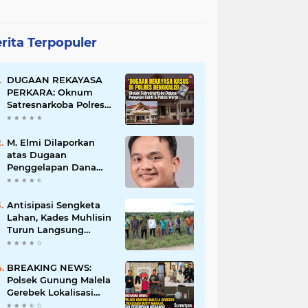
rita Terpopuler
DUGAAN REKAYASA
PERKARA: Oknum
Satresnarkoba Polres
Bengkalis Diduga
Palsukan Barang Bukti
Hingga Paksa Warga
M. Elmi Dilaporkan
Hadir di TKP
atas Dugaan
Penggelapan Dana
Pensiunan Guru dan
Pegawai PU, Polisi
Pastikan Proses
Antisipasi Sengketa
Hukum Berjalan
Lahan, Kades Muhlisin
Turun Langsung
Tinjau Batas Wilayah
Kubu I yang Diduga
Diserobot PT Jatim
BREAKING NEWS:
Jaya Perkasa
Polsek Gunung Malela
Gerebek Lokalisasi
Bukit Maraja, Dua