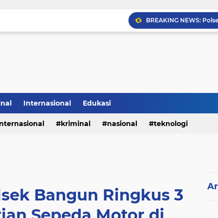
inal
Internasional
Edukasi
internasional
kriminal
nasional
teknologi
Ar
lsek Bangun Ringkus 3
ian Sepeda Motor di