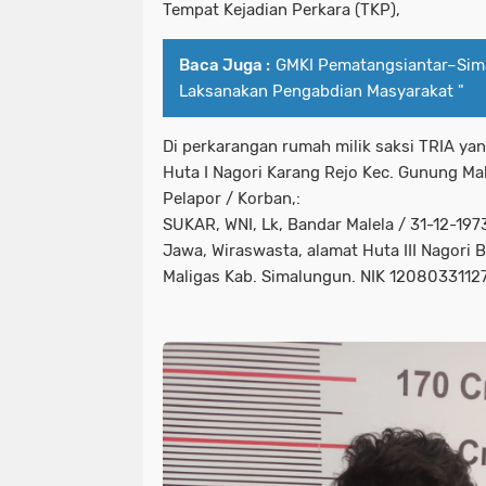
Tempat Kejadian Perkara (TKP),
Baca Juga :
GMKI Pematangsiantar–Sim
Laksanakan Pengabdian Masyarakat "
Di perkarangan rumah milik saksi TRIA yan
Huta I Nagori Karang Rejo Kec. Gunung Ma
Pelapor / Korban,:
SUKAR, WNI, Lk, Bandar Malela / 31-12-197
Jawa, Wiraswasta, alamat Huta III Nagori 
Maligas Kab. Simalungun. NIK 1208033112