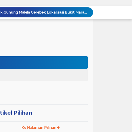
BREAKING NEWS: Polsek Gunung Malela Gerebek Lokalisasi Bukit Maraja, Dua Perempuan Menangis Saat Diciduk Bersama Sabu
Meneguhkan Jati Diri Patambor Indonesia. PATAMBOR INDONESIA Akan Gelar RAKERNAS II Di Jakarta.
MEMBACA SUMATERA Balige Writers Festival 2026 Sukses Digelar. Tiga Hari Merawat Literasi, Budaya, dan Masa Depan Danau Toba
Dalam Rangka HUT RI ke-81 dan Hari Jadi ke-61 Tanjab Barat Bupati Tanjab Barat Secara Resmi Membukaan Lomba Domino
Sabam Rajaguguk Turun ke Pangkatan, Dengarkan Langsung Keluhan dan Harapan Warga
Dengar Langsung Jeritan Pedagang, Sabam Rajaguguk Turun ke Pasar Gelugur Rantauprapat
Sabam Rajaguguk Serap Aspirasi Warga Bilah Hilir, Tegaskan Komitmen Kawal Program Prabowo untuk Kesejahteraan Rakyat
‎Wakil Bupati Audiensi dengan Wamenaker RI, Dorong Penguatan SDM dan Perlindungan Pekerja di Tanjung Jabung Barat ‎ ‎
HUT RI ke 81 dan Hari Jadi Kab, Tanjung Jabung Barat ke-62 Bupati Anwar Sadat Resmi Buka Lomba Mancing.
KABAG OPS POLRES TOBA DI NILAI KEHILANGAN INDEPENDENSI. PENGAMANAN PENEMBOKAN TANAH DI LAGUBOTI DAPAT SOROTAN.
tikel Pilihan
Ke Halaman Pilihan