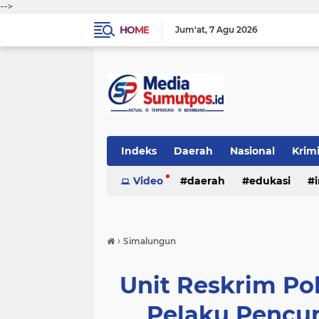
-->
HOME
Jum'at
7 Agu 2026
Indeks
Daerah
Nasional
Krim
Video
daerah
edukasi
›
Simalungun
Unit Reskrim Po
Pelaku Pencur