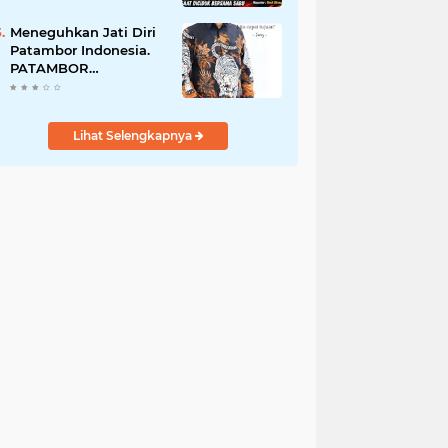
Perempuan Menangis
Saat Diciduk Bersama
Meneguhkan Jati Diri
Sabu
Patambor Indonesia.
PATAMBOR
INDONESIA Akan
Gelar RAKERNAS II Di
Jakarta.
Lihat Selengkapnya