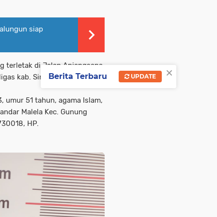
alungun siap
g terletak di Jalan Anjangsana
×
Berita Terbaru
ligas kab. Simalungun
UPDATE
3, umur 51 tahun, agama Islam,
Bandar Malela Kec. Gunung
730018, HP.