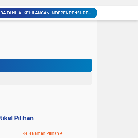
BREAKING NEWS: Polsek Gunung Malela Gerebek Lokalisasi Bukit Maraja, Dua Perempuan Menangis Saat Diciduk Bersama Sabu
Meneguhkan Jati Diri Patambor Indonesia. PATAMBOR INDONESIA Akan Gelar RAKERNAS II Di Jakarta.
MEMBACA SUMATERA Balige Writers Festival 2026 Sukses Digelar. Tiga Hari Merawat Literasi, Budaya, dan Masa Depan Danau Toba
Sambut HUT Ke-25 dan HUT RI ke-81, DPC Partai Demokrat Simalungun Gelar Gotong Royong ‘Gerakan Indonesia ASRI Langit Biru’
Sabam Rajaguguk Turun ke Pangkatan, Dengarkan Langsung Keluhan dan Harapan Warga
Dengar Langsung Jeritan Pedagang, Sabam Rajaguguk Turun ke Pasar Gelugur Rantauprapat
Sabam Rajaguguk Serap Aspirasi Warga Bilah Hilir, Tegaskan Komitmen Kawal Program Prabowo untuk Kesejahteraan Rakyat
‎Wakil Bupati Audiensi dengan Wamenaker RI, Dorong Penguatan SDM dan Perlindungan Pekerja di Tanjung Jabung Barat ‎ ‎
HUT RI ke 81 dan Hari Jadi Kab, Tanjung Jabung Barat ke-62 Bupati Anwar Sadat Resmi Buka Lomba Mancing.
KABAG OPS POLRES TOBA DI NILAI KEHILANGAN INDEPENDENSI. PENGAMANAN PENEMBOKAN TANAH DI LAGUBOTI DAPAT SOROTAN.
tikel Pilihan
Ke Halaman Pilihan