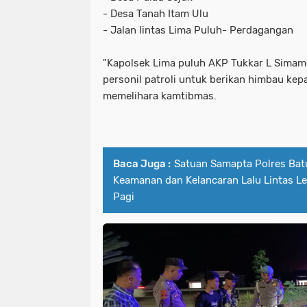
- Desa Tanah Itam Ulu
- Jalan lintas Lima Puluh- Perdagangan
"Kapolsek Lima puluh AKP Tukkar L Simam
personil patroli untuk berikan himbau k
memelihara kamtibmas.
Baca Juga :
Satuan Samapta Polres Bat
Keamanan dan Kelancaran Lalu Lintas L
Pagi