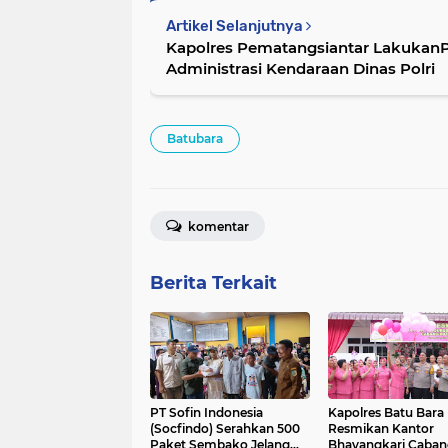
Artikel Selanjutnya
Kapolres Pematangsiantar LakukanP
Administrasi Kendaraan Dinas Polri
Batubara
komentar
Berita Terkait
PT Sofin Indonesia
Kapolres Batu Bara
(Socfindo) Serahkan 500
Resmikan Kantor
Paket Sembako Jelang
Bhayangkari Caban