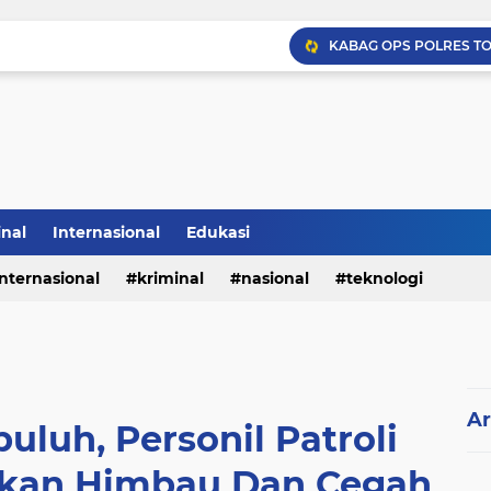
inal
Internasional
Edukasi
internasional
kriminal
nasional
teknologi
Ar
uluh, Personil Patroli
rikan Himbau Dan Cegah