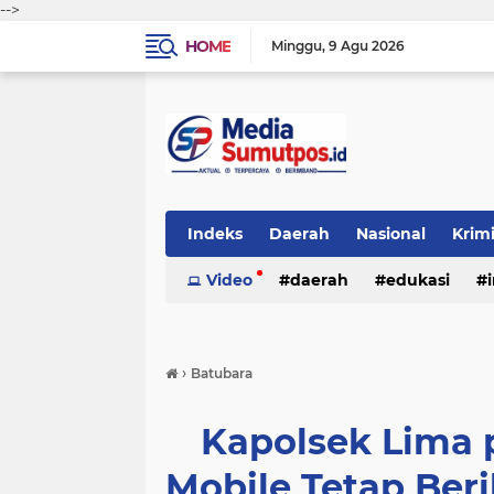
-->
HOME
Minggu
9 Agu 2026
Indeks
Daerah
Nasional
Krim
Video
daerah
edukasi
›
Batubara
Kapolsek Lima p
Mobile Tetap Be