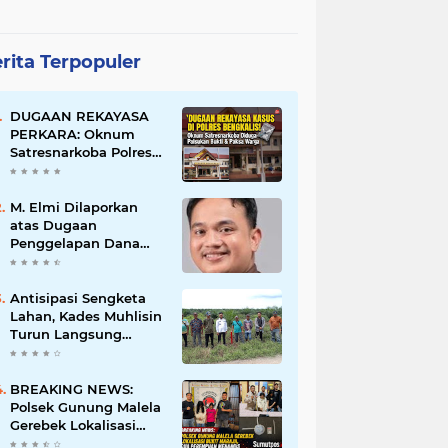
rita Terpopuler
DUGAAN REKAYASA
PERKARA: Oknum
Satresnarkoba Polres
Bengkalis Diduga
Palsukan Barang Bukti
Hingga Paksa Warga
M. Elmi Dilaporkan
Hadir di TKP
atas Dugaan
Penggelapan Dana
Pensiunan Guru dan
Pegawai PU, Polisi
Pastikan Proses
Antisipasi Sengketa
Hukum Berjalan
Lahan, Kades Muhlisin
Turun Langsung
Tinjau Batas Wilayah
Kubu I yang Diduga
Diserobot PT Jatim
BREAKING NEWS:
Jaya Perkasa
Polsek Gunung Malela
Gerebek Lokalisasi
Bukit Maraja, Dua