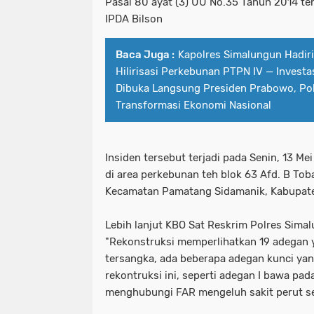
Pasal 80 ayat (3) UU No.35 Tahun 2014 te
IPDA Bilson
Baca Juga :
Kapolres Simalungun Hadir
Hilirisasi Perkebunan PTPN IV — Investas
Dibuka Langsung Presiden Prabowo, Pol
Transformasi Ekonomi Nasional
Insiden tersebut terjadi pada Senin, 13 Me
di area perkebunan teh blok 63 Afd. B Toba
Kecamatan Pamatang Sidamanik, Kabupat
Lebih lanjut KBO Sat Reskrim Polres Sima
"Rekonstruksi memperlihatkan 19 adegan
tersangka, ada beberapa adegan kunci yan
rekontruksi ini, seperti adegan I bawa pad
menghubungi FAR mengeluh sakit perut se