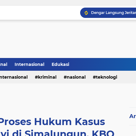
inal
Internasional
Edukasi
internasional
kriminal
nasional
teknologi
Ar
 Proses Hukum Kasus
i di Simalungun, KBO