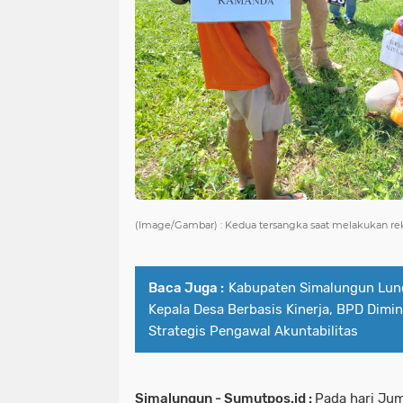
(Image/Gambar) : Kedua tersangka saat melakukan rek
Baca Juga :
Kabupaten Simalungun Lun
Kepala Desa Berbasis Kinerja, BPD Dimin
Strategis Pengawal Akuntabilitas
Simalungun - Sumutpos.id :
Pada hari Jum