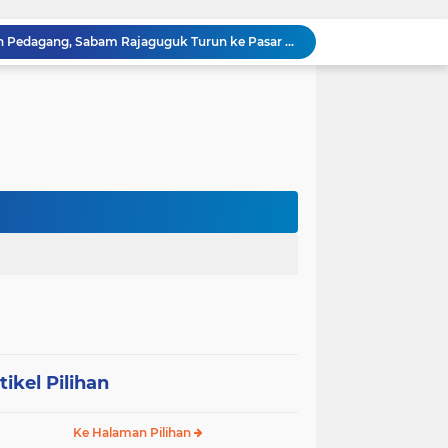
Dengar Langsung Jeritan Pedagang, Sabam Rajaguguk Turun ke Pasar Gelugur Rantauprapat
Sabam Rajaguguk Serap Aspirasi Warga Bilah Hilir, Tegaskan Komitmen Kawal Program Prabowo untuk Kesejahteraan Rakyat
‎Wakil Bupati Audiensi dengan Wamenaker RI, Dorong Penguatan SDM dan Perlindungan Pekerja di Tanjung Jabung Barat ‎ ‎
HUT RI ke 81 dan Hari Jadi Kab, Tanjung Jabung Barat ke-62 Bupati Anwar Sadat Resmi Buka Lomba Mancing.
KABAG OPS POLRES TOBA DI NILAI KEHILANGAN INDEPENDENSI. PENGAMANAN PENEMBOKAN TANAH DI LAGUBOTI DAPAT SOROTAN.
BREAKING NEWS: Polsek Gunung Malela Gerebek Lokalisasi Bukit Maraja, Dua Perempuan Menangis Saat Diciduk Bersama Sabu
Meneguhkan Jati Diri Patambor Indonesia. PATAMBOR INDONESIA Akan Gelar RAKERNAS II Di Jakarta.
MEMBACA SUMATERA Balige Writers Festival 2026 Sukses Digelar. Tiga Hari Merawat Literasi, Budaya, dan Masa Depan Danau Toba
Dalam Rangka HUT RI ke-81 dan Hari Jadi ke-61 Tanjab Barat Bupati Tanjab Barat Secara Resmi Membukaan Lomba Domino
Sabam Rajaguguk Turun ke Pangkatan, Dengarkan Langsung Keluhan dan Harapan Warga
tikel Pilihan
Ke Halaman Pilihan