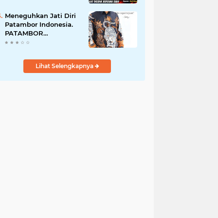
Perempuan Menangis
Saat Diciduk Bersama
Meneguhkan Jati Diri
Sabu
Patambor Indonesia.
PATAMBOR
INDONESIA Akan
Gelar RAKERNAS II Di
Jakarta.
Lihat Selengkapnya