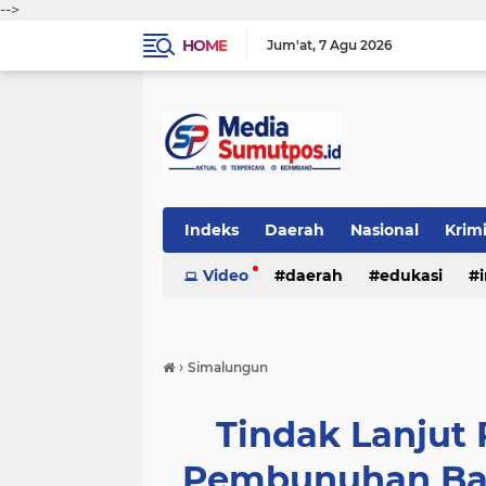
-->
HOME
Jum'at
7 Agu 2026
Indeks
Daerah
Nasional
Krim
Video
daerah
edukasi
›
Simalungun
Tindak Lanjut
Pembunuhan Bay