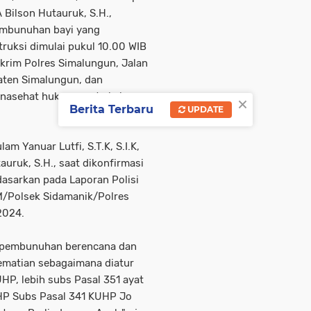
 Bilson Hutauruk, S.H.,
embunuhan bayi yang
ruksi dimulai pukul 10.00 WIB
skrim Polres Simalungun, Jalan
aten Simalungun, dan
nasehat hukum, serta keluarga
×
Berita Terbaru
UPDATE
m Yanuar Lutfi, S.T.K, S.I.K,
auruk, S.H., saat dikonfirmasi
dasarkan pada Laporan Polisi
/Polsek Sidamanik/Polres
 2024.
a pembunuhan berencana dan
ematian sebagaimana diatur
P, lebih subs Pasal 351 ayat
HP Subs Pasal 341 KUHP Jo