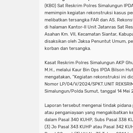
(KBO) Sat Reskrim Polres Simalungun IPDA
memimpin kegiatan rekonstruksi kasus p
melibatkan tersangka FAR dan AS. Rekonst
di halaman Kantor-II Unit Jatanras Sat Re
Asahan Km. VII, Kecamatan Siantar, Kabup
disaksikan oleh Jaksa Penuntut Umum, pe
korban dan tersangka.
Kasat Reskrim Polres Simalungun AKP Ghula
M.H., melalui Kaur Bin Ops IPDA Bilson Hut
mengatakan, "Kegiatan rekonstruksi ini di
Nomor LP/04/V/2024/SPKT.UNIT REKSRIM
Simalungun/Polda Sumut, tanggal 14 Mei
Laporan tersebut mengenai tindak pidan
atau penganiayaan yang mengakibatkan k
dalam Pasal 340 KUHP, Subs Pasal 338 KUH
(3) Jo Pasal 343 KUHP atau Pasal 342 KU