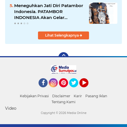
Diciduk Bersama Sabu
Meneguhkan Jati Diri Patambor
Indonesia. PATAMBOR
INDONESIA Akan Gelar
RAKERNAS II Di Jakarta.
Lihat Selengkapnya
Facebook
Instagram
Pinterest
Twitter
YouTube
Kebijakan Privasi
Disclaimer
Karir
Pasang Iklan
Tentang Kami
Video
Copyright ©
2026 Media Online