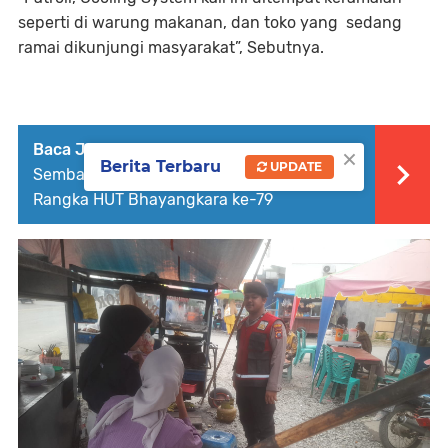
seperti di warung makanan, dan toko yang sedang
ramai dikunjungi masyarakat”, Sebutnya.
×
Baca Juga :
Polres Batu Bara Bagikan
Berita Terbaru
UPDATE
Sembako untuk Kaum Dhuafa dalam
Rangka HUT Bhayangkara ke-79