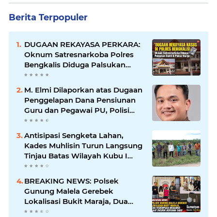
Berita Terpopuler
DUGAAN REKAYASA PERKARA:
Oknum Satresnarkoba Polres
Bengkalis Diduga Palsukan
Barang Bukti Hingga Paksa
Warga Hadir di TKP
M. Elmi Dilaporkan atas Dugaan
Penggelapan Dana Pensiunan
Guru dan Pegawai PU, Polisi
Pastikan Proses Hukum
Berjalan
Antisipasi Sengketa Lahan,
Kades Muhlisin Turun Langsung
Tinjau Batas Wilayah Kubu I
yang Diduga Diserobot PT Jatim
Jaya Perkasa
BREAKING NEWS: Polsek
Gunung Malela Gerebek
Lokalisasi Bukit Maraja, Dua
Perempuan Menangis Saat