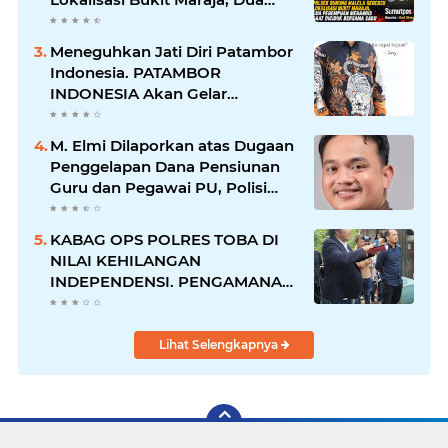
Perempuan Menangis Saat
Diciduk Bersama Sabu
Meneguhkan Jati Diri Patambor
Indonesia. PATAMBOR
INDONESIA Akan Gelar
RAKERNAS II Di Jakarta.
M. Elmi Dilaporkan atas Dugaan
Penggelapan Dana Pensiunan
Guru dan Pegawai PU, Polisi
Pastikan Proses Hukum
Berjalan
KABAG OPS POLRES TOBA DI
NILAI KEHILANGAN
INDEPENDENSI. PENGAMANAN
PENEMBOKAN TANAH DI
LAGUBOTI DAPAT SOROTAN.
Lihat Selengkapnya