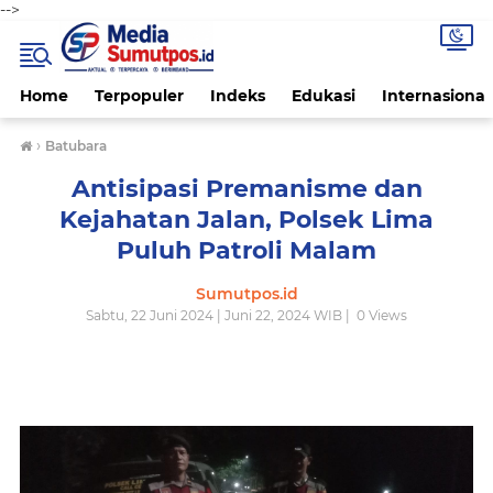
-->
Home
Terpopuler
Indeks
Edukasi
Internasional
›
Batubara
Antisipasi Premanisme dan
Kejahatan Jalan, Polsek Lima
Puluh Patroli Malam
Sumutpos.id
Sabtu, 22 Juni 2024 | Juni 22, 2024 WIB |
0
Views