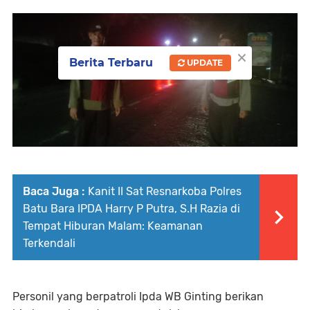
×
Berita Terbaru
UPDATE
Baca Juga :
Kanit II Sat Resnarkoba Polres
Batu Bara IPDA Harry P Putra, S.H Razia di
Tempat Hiburan Malam: Keamanan
Terkendali
Personil yang berpatroli Ipda WB Ginting berikan