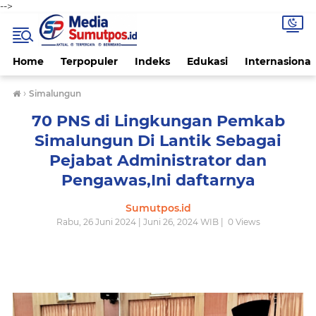
-->
Home
Terpopuler
Indeks
Edukasi
Internasional
›
Simalungun
70 PNS di Lingkungan Pemkab
Simalungun Di Lantik Sebagai
Pejabat Administrator dan
Pengawas,Ini daftarnya
Sumutpos.id
Rabu, 26 Juni 2024 | Juni 26, 2024 WIB |
0
Views