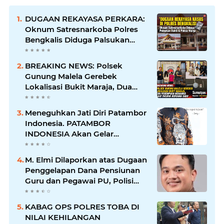
DUGAAN REKAYASA PERKARA:
Oknum Satresnarkoba Polres
Bengkalis Diduga Palsukan
Barang Bukti Hingga Paksa
Warga Hadir di TKP
BREAKING NEWS: Polsek
Gunung Malela Gerebek
Lokalisasi Bukit Maraja, Dua
Perempuan Menangis Saat
Diciduk Bersama Sabu
Meneguhkan Jati Diri Patambor
Indonesia. PATAMBOR
INDONESIA Akan Gelar
RAKERNAS II Di Jakarta.
M. Elmi Dilaporkan atas Dugaan
Penggelapan Dana Pensiunan
Guru dan Pegawai PU, Polisi
Pastikan Proses Hukum
Berjalan
KABAG OPS POLRES TOBA DI
NILAI KEHILANGAN