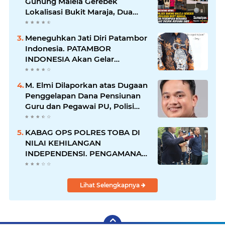
Gunung Malela Gerebek
Lokalisasi Bukit Maraja, Dua
Perempuan Menangis Saat
Diciduk Bersama Sabu
Meneguhkan Jati Diri Patambor
Indonesia. PATAMBOR
INDONESIA Akan Gelar
RAKERNAS II Di Jakarta.
M. Elmi Dilaporkan atas Dugaan
Penggelapan Dana Pensiunan
Guru dan Pegawai PU, Polisi
Pastikan Proses Hukum
Berjalan
KABAG OPS POLRES TOBA DI
NILAI KEHILANGAN
INDEPENDENSI. PENGAMANAN
PENEMBOKAN TANAH DI
LAGUBOTI DAPAT SOROTAN.
Lihat Selengkapnya