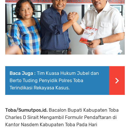
Baca Juga :
Tim Kuasa Hukum Jubel dan
Berto Tuding Penyidik Polres Toba
Terindikasi Rekayasa Kasus.
Toba/Sumutpos,id.
Bacalon Bupati Kabupaten Toba
Charles D Sirait Mengambil Formulir Pendaftaran di
Kantor Nasdem Kabupaten Toba Pada Hari