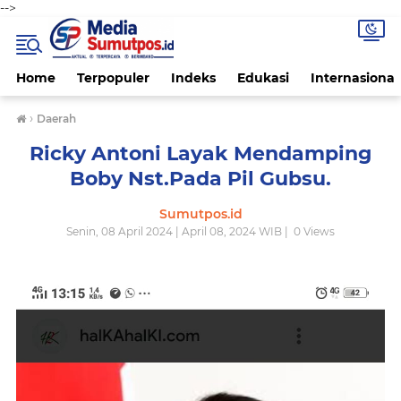
-->
Home
Terpopuler
Indeks
Edukasi
Internasional
›
Daerah
Ricky Antoni Layak Mendamping
Boby Nst.Pada Pil Gubsu.
Sumutpos.id
Senin, 08 April 2024 | April 08, 2024 WIB |
0
Views