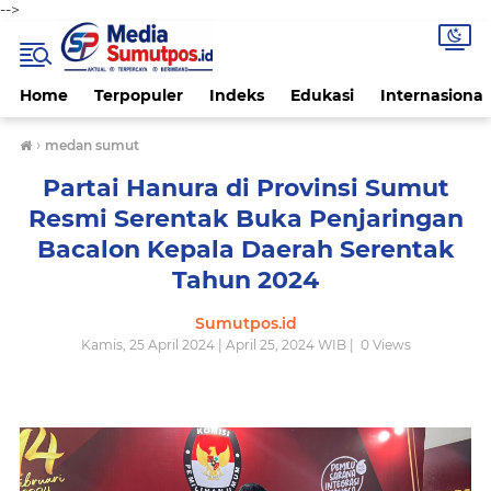
-->
Home
Terpopuler
Indeks
Edukasi
Internasional
›
medan sumut
Partai Hanura di Provinsi Sumut
Resmi Serentak Buka Penjaringan
Bacalon Kepala Daerah Serentak
Tahun 2024
Sumutpos.id
Kamis, 25 April 2024 | April 25, 2024 WIB |
0
Views