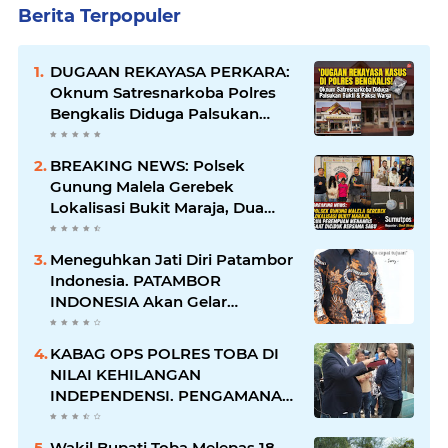
Berita Terpopuler
DUGAAN REKAYASA PERKARA:
Oknum Satresnarkoba Polres
Bengkalis Diduga Palsukan
Barang Bukti Hingga Paksa
Warga Hadir di TKP
BREAKING NEWS: Polsek
Gunung Malela Gerebek
Lokalisasi Bukit Maraja, Dua
Perempuan Menangis Saat
Diciduk Bersama Sabu
Meneguhkan Jati Diri Patambor
Indonesia. PATAMBOR
INDONESIA Akan Gelar
RAKERNAS II Di Jakarta.
KABAG OPS POLRES TOBA DI
NILAI KEHILANGAN
INDEPENDENSI. PENGAMANAN
PENEMBOKAN TANAH DI
LAGUBOTI DAPAT SOROTAN.
Wakil Bupati Toba Melepas 18