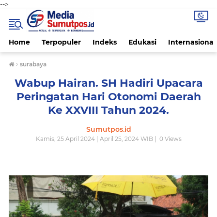
-->
Home
Terpopuler
Indeks
Edukasi
Internasional
›
surabaya
Wabup Hairan. SH Hadiri Upacara
Peringatan Hari Otonomi Daerah
Ke XXVIII Tahun 2024.
Sumutpos.id
Kamis, 25 April 2024 | April 25, 2024 WIB |
0
Views