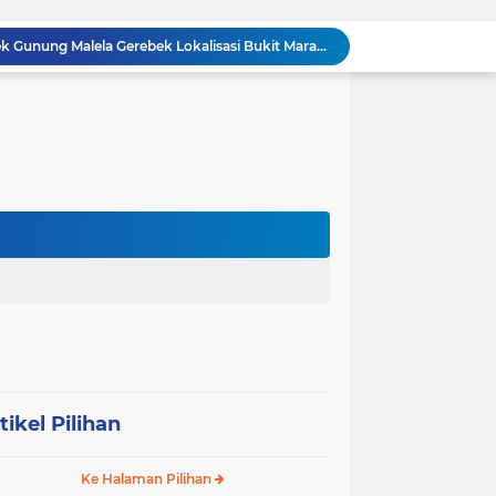
BREAKING NEWS: Polsek Gunung Malela Gerebek Lokalisasi Bukit Maraja, Dua Perempuan Menangis Saat Diciduk Bersama Sabu
Meneguhkan Jati Diri Patambor Indonesia. PATAMBOR INDONESIA Akan Gelar RAKERNAS II Di Jakarta.
MEMBACA SUMATERA Balige Writers Festival 2026 Sukses Digelar. Tiga Hari Merawat Literasi, Budaya, dan Masa Depan Danau Toba
Dalam Rangka HUT RI ke-81 dan Hari Jadi ke-61 Tanjab Barat Bupati Tanjab Barat Secara Resmi Membukaan Lomba Domino
Sabam Rajaguguk Turun ke Pangkatan, Dengarkan Langsung Keluhan dan Harapan Warga
Dengar Langsung Jeritan Pedagang, Sabam Rajaguguk Turun ke Pasar Gelugur Rantauprapat
Sabam Rajaguguk Serap Aspirasi Warga Bilah Hilir, Tegaskan Komitmen Kawal Program Prabowo untuk Kesejahteraan Rakyat
‎Wakil Bupati Audiensi dengan Wamenaker RI, Dorong Penguatan SDM dan Perlindungan Pekerja di Tanjung Jabung Barat ‎ ‎
HUT RI ke 81 dan Hari Jadi Kab, Tanjung Jabung Barat ke-62 Bupati Anwar Sadat Resmi Buka Lomba Mancing.
KABAG OPS POLRES TOBA DI NILAI KEHILANGAN INDEPENDENSI. PENGAMANAN PENEMBOKAN TANAH DI LAGUBOTI DAPAT SOROTAN.
tikel Pilihan
Ke Halaman Pilihan