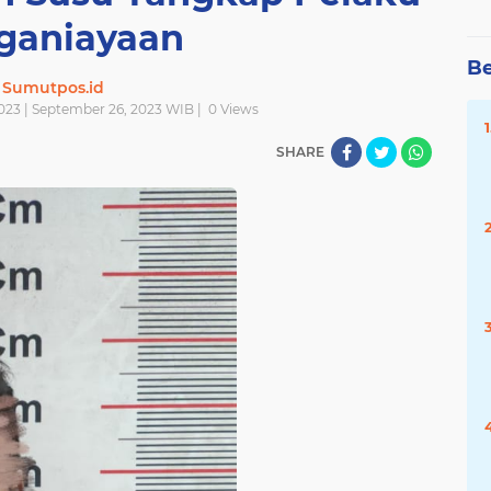
ganiayaan
Be
Sumutpos.id
023 | September 26, 2023 WIB |
0
Views
SHARE