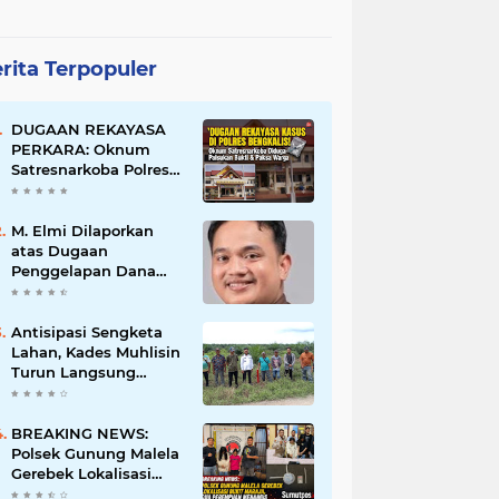
rita Terpopuler
DUGAAN REKAYASA
PERKARA: Oknum
Satresnarkoba Polres
Bengkalis Diduga
Palsukan Barang Bukti
Hingga Paksa Warga
M. Elmi Dilaporkan
Hadir di TKP
atas Dugaan
Penggelapan Dana
Pensiunan Guru dan
Pegawai PU, Polisi
Pastikan Proses
Antisipasi Sengketa
Hukum Berjalan
Lahan, Kades Muhlisin
Turun Langsung
Tinjau Batas Wilayah
Kubu I yang Diduga
Diserobot PT Jatim
BREAKING NEWS:
Jaya Perkasa
Polsek Gunung Malela
Gerebek Lokalisasi
Bukit Maraja, Dua