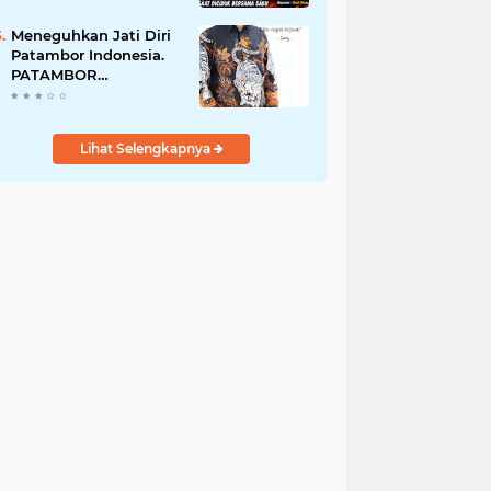
Perempuan Menangis
Saat Diciduk Bersama
Meneguhkan Jati Diri
Sabu
Patambor Indonesia.
PATAMBOR
INDONESIA Akan
Gelar RAKERNAS II Di
Jakarta.
Lihat Selengkapnya