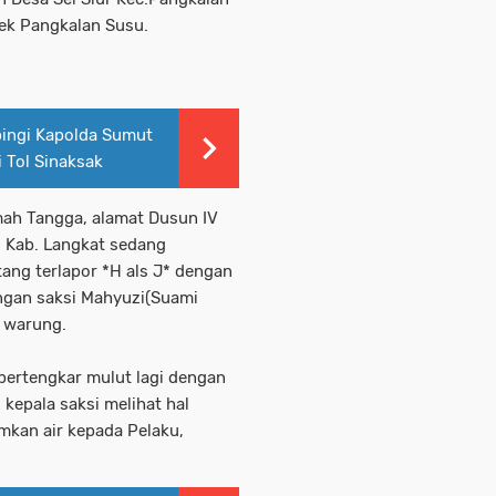
ek Pangkalan Susu.
ingi Kapolda Sumut
 Tol Sinaksak
mah Tangga, alamat Dusun IV
u Kab. Langkat sedang
ang terlapor *H als J* dengan
ngan saksi Mahyuzi(Suami
 warung.
bertengkar mulut lagi dengan
kepala saksi melihat hal
amkan air kepada Pelaku,