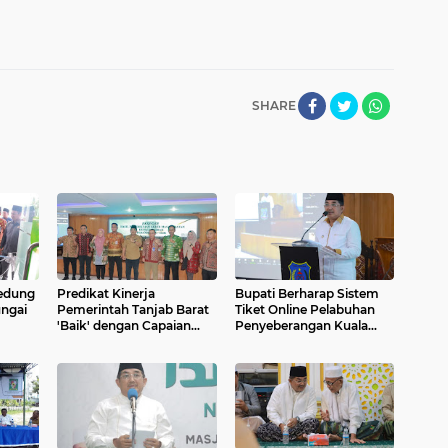
SHARE
edung
Predikat Kinerja
Bupati Berharap Sistem
ngai
Pemerintah Tanjab Barat
Tiket Online Pelabuhan
'Baik' dengan Capaian
Penyeberangan Kuala
anan
85,76%
Tungkal Dapat
Memperlancar
Keberangkatan