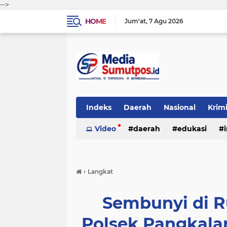
-->
HOME
Jum'at
7 Agu 2026
Indeks
Daerah
Nasional
Krim
Video
daerah
edukasi
›
Langkat
Sembunyi di 
Polsek Pangkala