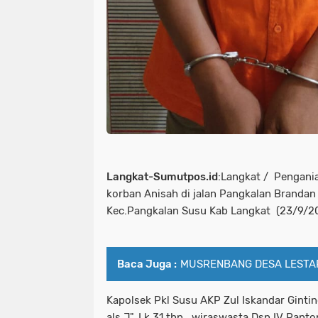
Langkat-Sumutpos.id
:Langkat / Pengania
korban Anisah di jalan Pangkalan Brandan D
Kec.Pangkalan Susu Kab Langkat (23/9/20
Baca Juga :
MUSRENBANG DESA LESTAR
Kapolsek Pkl Susu AKP Zul Iskandar Gint
als J", Lk,31 thn , wiraswasta Dsn IV Pant