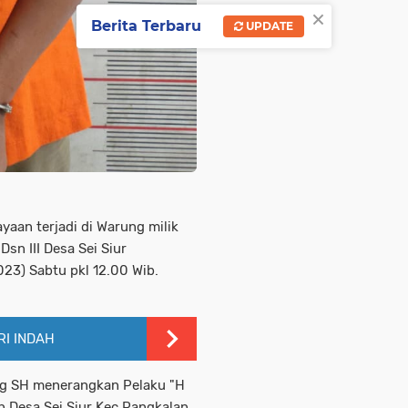
×
Berita Terbaru
UPDATE
yaan terjadi di Warung milik
sn III Desa Sei Siur
23) Sabtu pkl 12.00 Wib.
I INDAH
ing SH menerangkan Pelaku "H
on Desa Sei Siur Kec.Pangkalan