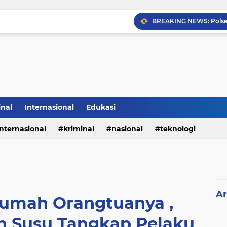
inal
Internasional
Edukasi
internasional
kriminal
nasional
teknologi
Ar
Rumah Orangtuanya ,
n Susu Tangkap Pelaku