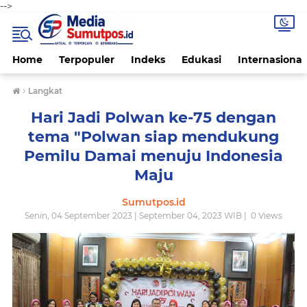
-->
Home
Terpopuler
Indeks
Edukasi
Internasional
›
Langkat
Hari Jadi Polwan ke-75 dengan
tema "Polwan siap mendukung
Pemilu Damai menuju Indonesia
Maju
Sumutpos.id
Senin, 04 September 2023 | September 04, 2023 WIB |
0
Views