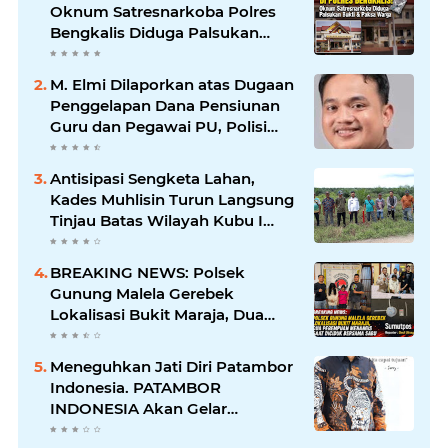
Oknum Satresnarkoba Polres
Bengkalis Diduga Palsukan
Barang Bukti Hingga Paksa
Warga Hadir di TKP
M. Elmi Dilaporkan atas Dugaan
Penggelapan Dana Pensiunan
Guru dan Pegawai PU, Polisi
Pastikan Proses Hukum
Berjalan
Antisipasi Sengketa Lahan,
Kades Muhlisin Turun Langsung
Tinjau Batas Wilayah Kubu I
yang Diduga Diserobot PT Jatim
Jaya Perkasa
BREAKING NEWS: Polsek
Gunung Malela Gerebek
Lokalisasi Bukit Maraja, Dua
Perempuan Menangis Saat
Diciduk Bersama Sabu
Meneguhkan Jati Diri Patambor
Indonesia. PATAMBOR
INDONESIA Akan Gelar
RAKERNAS II Di Jakarta.