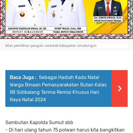
iklan pemilihan pangulu serentak kabupaten simalungun
Baca Juga :
Sebagai Hadiah Kado Natal
Warga Binaan Pemasyarakatan Rutan Kelas
IIB Sidikalang Terima Remisi Khusus Hari
Raya Natal 2024
Sambutan Kapolda Sumut sbb
- Di hari ulang tahun 75 polwan harus kita bangkitkan