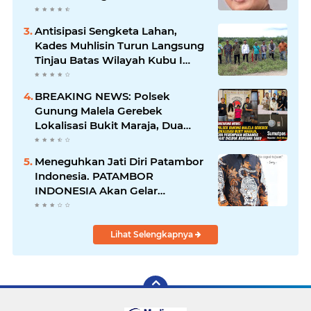
Pastikan Proses Hukum
Berjalan
Antisipasi Sengketa Lahan,
Kades Muhlisin Turun Langsung
Tinjau Batas Wilayah Kubu I
yang Diduga Diserobot PT Jatim
Jaya Perkasa
BREAKING NEWS: Polsek
Gunung Malela Gerebek
Lokalisasi Bukit Maraja, Dua
Perempuan Menangis Saat
Diciduk Bersama Sabu
Meneguhkan Jati Diri Patambor
Indonesia. PATAMBOR
INDONESIA Akan Gelar
RAKERNAS II Di Jakarta.
Lihat Selengkapnya