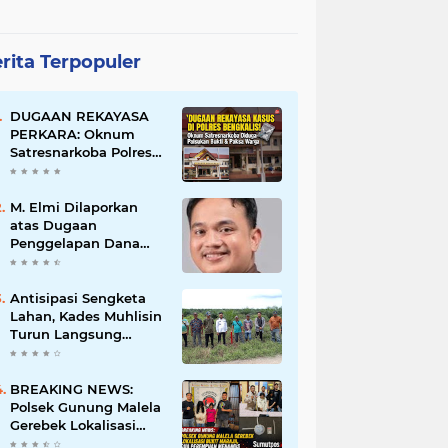
rita Terpopuler
DUGAAN REKAYASA
PERKARA: Oknum
Satresnarkoba Polres
Bengkalis Diduga
Palsukan Barang Bukti
Hingga Paksa Warga
M. Elmi Dilaporkan
Hadir di TKP
atas Dugaan
Penggelapan Dana
Pensiunan Guru dan
Pegawai PU, Polisi
Pastikan Proses
Antisipasi Sengketa
Hukum Berjalan
Lahan, Kades Muhlisin
Turun Langsung
Tinjau Batas Wilayah
Kubu I yang Diduga
Diserobot PT Jatim
BREAKING NEWS:
Jaya Perkasa
Polsek Gunung Malela
Gerebek Lokalisasi
Bukit Maraja, Dua