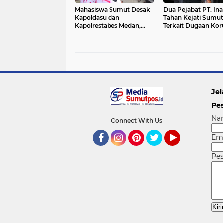
Mahasiswa Sumut Desak
Dua Pejabat PT. Ina
Kapoldasu dan
Tahan Kejati Sumut
Kapolrestabes Medan,
Terkait Dugaan Kor
Tangkap Terduga Pelaku
Dalam Penjualan
Penganiayaan Ketum BP
Aluminium Tahun 2
FORMI
2024
Jel
Pe
Na
Connect With Us
Em
Facebook
Instagram
Pinterest
Twitter
YouTube
Pe