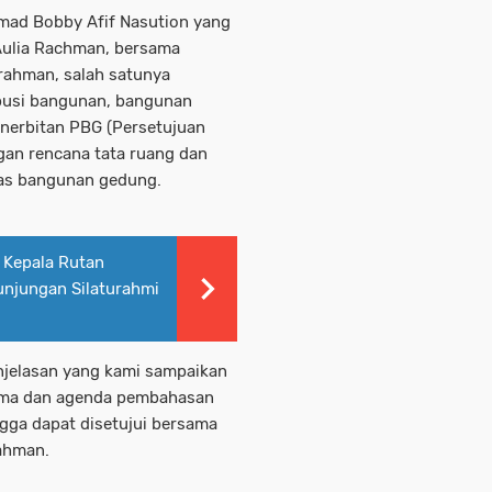
ad Bobby Afif Nasution yang
 Aulia Rachman, bersama
lrahman, salah satunya
ibusi bangunan, bangunan
enerbitan PBG (Persetujuan
an rencana tata ruang dan
itas bangunan gedung.
 Kepala Rutan
unjungan Silaturahmi
jelasan yang kami sampaikan
ama dan agenda pembahasan
ngga dapat disetujui bersama
rahman.