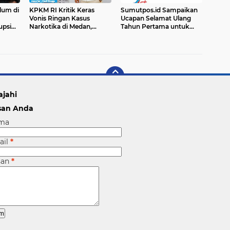
lum di
KPKM RI Kritik Keras
Sumutpos.id Sampaikan
Vonis Ringan Kasus
Ucapan Selamat Ulang
upsi
Narkotika di Medan,
Tahun Pertama untuk
Dorong Jaksa Ajukan
Media TrabasNews
018-
Kasasi
ajahi
san Anda
ma
ail
*
san
*