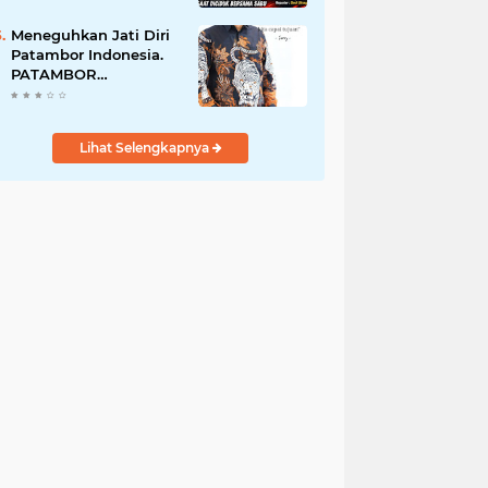
Perempuan Menangis
Saat Diciduk Bersama
Meneguhkan Jati Diri
Sabu
Patambor Indonesia.
PATAMBOR
INDONESIA Akan
Gelar RAKERNAS II Di
Jakarta.
Lihat Selengkapnya