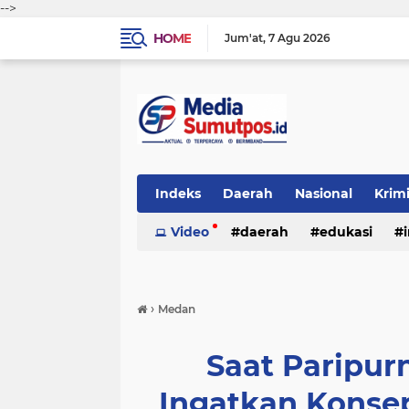
-->
HOME
Jum'at
7 Agu 2026
Indeks
Daerah
Nasional
Krim
Video
daerah
edukasi
›
Medan
Saat Paripur
Ingatkan Konse