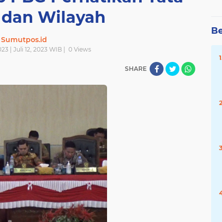
dan Wilayah
Be
Sumutpos.id
023 | Juli 12, 2023 WIB |
0
Views
SHARE