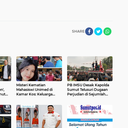
SHARE
Misteri Kematian
PB IMSU Desak Kapolda
n',
Mahasiswi Unimed di
Sumut Telusuri Dugaan
mut
Kamar Kos: Keluarga
Perjudian di Sejumlah
ani
Temukan Luka Memar,
Daerah
HP Rusak Terbelah