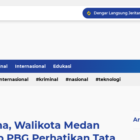
inal
Internasional
Edukasi
internasional
kriminal
nasional
teknologi
Ar
na, Walikota Medan
p PBG Perhatikan Tata