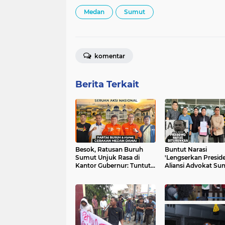
Medan
Sumut
komentar
Berita Terkait
Besok, Ratusan Buruh
Buntut Narasi
Sumut Unjuk Rasa di
'Lengserkan Preside
Kantor Gubernur: Tuntut
Aliansi Advokat Su
UU Ketenagakerjaan Baru
Polisikan Saiful Muj
hingga Janji Prabowo