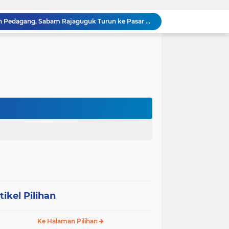
Dengar Langsung Jeritan Pedagang, Sabam Rajaguguk Turun ke Pasar Gelugur Rantauprapat
Sabam Rajaguguk Serap Aspirasi Warga Bilah Hilir, Tegaskan Komitmen Kawal Program Prabowo untuk Kesejahteraan Rakyat
‎Wakil Bupati Audiensi dengan Wamenaker RI, Dorong Penguatan SDM dan Perlindungan Pekerja di Tanjung Jabung Barat ‎ ‎
HUT RI ke 81 dan Hari Jadi Kab, Tanjung Jabung Barat ke-62 Bupati Anwar Sadat Resmi Buka Lomba Mancing.
KABAG OPS POLRES TOBA DI NILAI KEHILANGAN INDEPENDENSI. PENGAMANAN PENEMBOKAN TANAH DI LAGUBOTI DAPAT SOROTAN.
BREAKING NEWS: Polsek Gunung Malela Gerebek Lokalisasi Bukit Maraja, Dua Perempuan Menangis Saat Diciduk Bersama Sabu
Meneguhkan Jati Diri Patambor Indonesia. PATAMBOR INDONESIA Akan Gelar RAKERNAS II Di Jakarta.
MEMBACA SUMATERA Balige Writers Festival 2026 Sukses Digelar. Tiga Hari Merawat Literasi, Budaya, dan Masa Depan Danau Toba
Dalam Rangka HUT RI ke-81 dan Hari Jadi ke-61 Tanjab Barat Bupati Tanjab Barat Secara Resmi Membukaan Lomba Domino
Sabam Rajaguguk Turun ke Pangkatan, Dengarkan Langsung Keluhan dan Harapan Warga
tikel Pilihan
Ke Halaman Pilihan