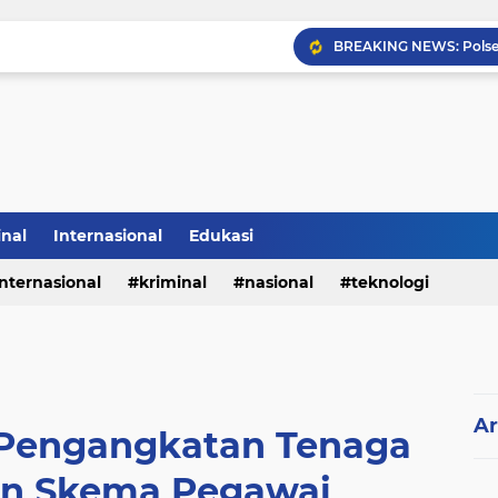
Sabam Rajaguguk Hadiri
inal
Internasional
Edukasi
internasional
kriminal
nasional
teknologi
Ar
Pengangkatan Tenaga
n Skema Pegawai