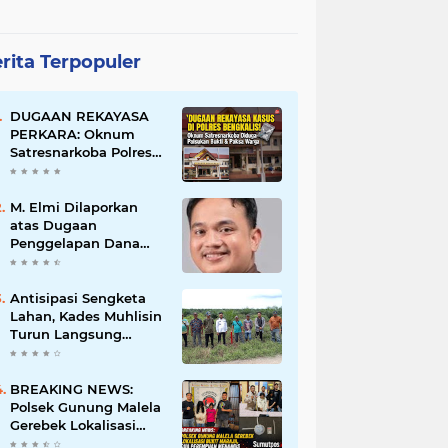
rita Terpopuler
DUGAAN REKAYASA
PERKARA: Oknum
Satresnarkoba Polres
Bengkalis Diduga
Palsukan Barang Bukti
Hingga Paksa Warga
M. Elmi Dilaporkan
Hadir di TKP
atas Dugaan
Penggelapan Dana
Pensiunan Guru dan
Pegawai PU, Polisi
Pastikan Proses
Antisipasi Sengketa
Hukum Berjalan
Lahan, Kades Muhlisin
Turun Langsung
Tinjau Batas Wilayah
Kubu I yang Diduga
Diserobot PT Jatim
BREAKING NEWS:
Jaya Perkasa
Polsek Gunung Malela
Gerebek Lokalisasi
Bukit Maraja, Dua