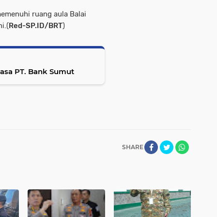
emenuhi ruang aula Balai
i.(
Red-SP.ID/BRT
)
iasa PT. Bank Sumut
SHARE