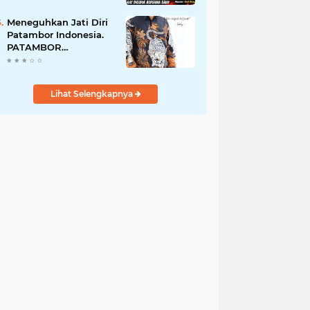
Perempuan Menangis
Saat Diciduk Bersama
Meneguhkan Jati Diri
Sabu
Patambor Indonesia.
PATAMBOR
INDONESIA Akan
Gelar RAKERNAS II Di
Jakarta.
Lihat Selengkapnya