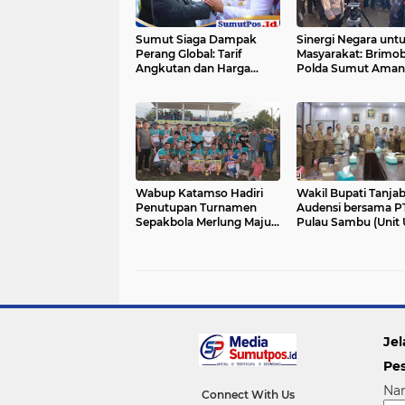
Sumut Siaga Dampak
Sinergi Negara unt
Perang Global: Tarif
Masyarakat: Brimo
Angkutan dan Harga
Polda Sumut Aman
Pangan Terancam
Peninjauan Preside
Lonjakan
Panglima TNI, dan K
Wabup Katamso Hadiri
Wakil Bupati Tanjab
Penutupan Turnamen
Audensi bersama P
Sepakbola Merlung Maju
Pulau Sambu (Unit
CUP 2025
Guntung) Terkait In
di Kabupaten Tanja
Barat, Senin
Jel
Pe
Na
Connect With Us