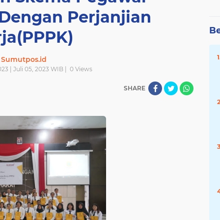
Dengan Perjanjian
Be
rja(PPPK)
Sumutpos.id
023 | Juli 05, 2023 WIB |
0
Views
SHARE