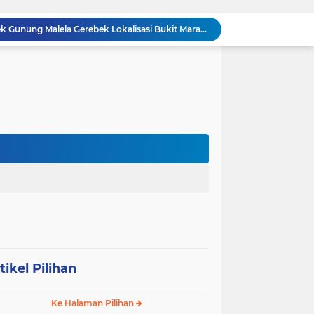
BREAKING NEWS: Polsek Gunung Malela Gerebek Lokalisasi Bukit Maraja, Dua Perempuan Menangis Saat Diciduk Bersama Sabu
Meneguhkan Jati Diri Patambor Indonesia. PATAMBOR INDONESIA Akan Gelar RAKERNAS II Di Jakarta.
MEMBACA SUMATERA Balige Writers Festival 2026 Sukses Digelar. Tiga Hari Merawat Literasi, Budaya, dan Masa Depan Danau Toba
Dalam Rangka HUT RI ke-81 dan Hari Jadi ke-61 Tanjab Barat Bupati Tanjab Barat Secara Resmi Membukaan Lomba Domino
 Konsolidasi Gerindra Labuhanbatu
DIDUGA Tak Sesuai Spesifikasi, Proyek Rabat Beton Dana Desa Rp119,6 Juta di Sahkuda Bayu Disorot, Warga Minta Inspektorat Turun Periksa
GMKI Pematangsiantar–Simalungun siap Laksanakan Pengabdian Masyarakat "
Ralat berita, tanggal 29 juli 2026, DIDUGA Tak Sesuai Spesifikasi, Proyek Rabat Beton Dana Desa Rp119,6 Juta di Sahkuda Bayu Disorot, Warga Minta Inspektorat Turun Periksa
REKAMAN PEMERIKSAAN BUKTI: Oknum Satresnarkoba Polres Bengkalis Diduga Seret Warga Tak di TKP, Palsukan Barang Bukti & Waktu Penangkapan.
KABAG OPS POLRES TOBA DI NILAI KEHILANGAN INDEPENDENSI. PENGAMANAN PENEMBOKAN TANAH DI LAGUBOTI DAPAT SOROTAN.
tikel Pilihan
Ke Halaman Pilihan