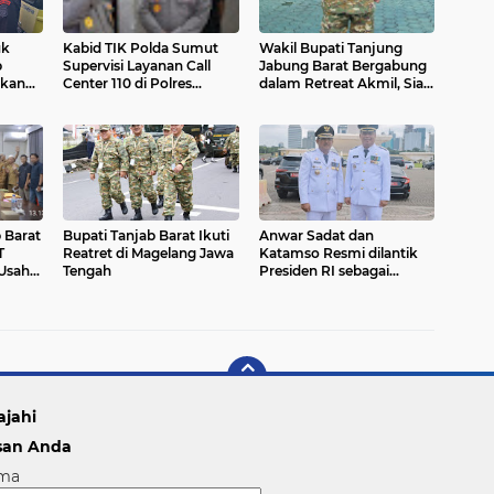
uk
Kabid TIK Polda Sumut
Wakil Bupati Tanjung
b
Supervisi Layanan Call
Jabung Barat Bergabung
kan
Center 110 di Polres
dalam Retreat Akmil, Siap
n,
Simalungun, Ajak
Dapat Pembekalan dari
apolri
Mayarakat Manfaatkan
Pemimpin Nasional
Fasilitas
 Barat
Bupati Tanjab Barat Ikuti
Anwar Sadat dan
T
Reatret di Magelang Jawa
Katamso Resmi dilantik
 Usaha
Tengah
Presiden RI sebagai
vestasi
Bupati dan Wakil Bupati
b
Tanjab Barat
ajahi
san Anda
ma