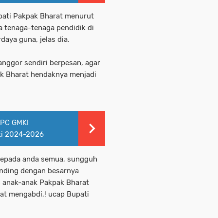
upati Pakpak Bharat menurut
na tenaga-tenaga pendidik di
daya guna, jelas dia.
nggor sendiri berpesan, agar
k Bharat hendaknya menjadi
BPC GMKI
ti 2024-2026
 kepada anda semua, sungguh
banding dengan besarnya
n anak-anak Pakpak Bharat
at mengabdi,! ucap Bupati