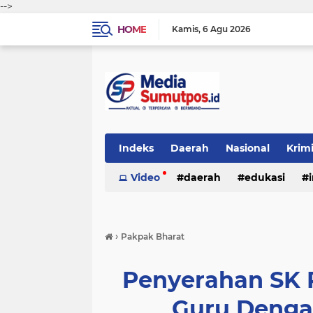
-->
HOME
Kamis
6 Agu 2026
Indeks
Daerah
Nasional
Krim
Video
daerah
edukasi
›
Pakpak Bharat
Penyerahan SK 
Guru Denga