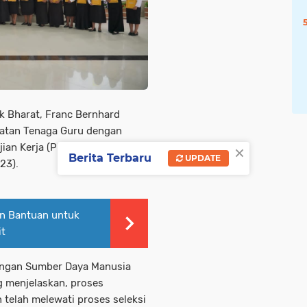
k Bharat, Franc Bernhard
atan Tenaga Guru dengan
×
n Kerja (PPPK) di balai Diklat
Berita Terbaru
UPDATE
23).
n Bantuan untuk
it
ngan Sumber Daya Manusia
 menjelaskan, proses
telah melewati proses seleksi