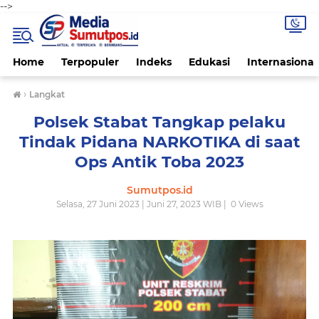
-->
Home
Terpopuler
Indeks
Edukasi
Internasional
›
Langkat
Polsek Stabat Tangkap pelaku
Tindak Pidana NARKOTIKA di saat
Ops Antik Toba 2023
Sumutpos.id
Selasa, 27 Juni 2023 | Juni 27, 2023 WIB |
0
Views