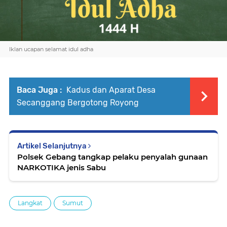
Iklan ucapan selamat idul adha
Baca Juga :
Kadus dan Aparat Desa
Secanggang Bergotong Royong
Artikel Selanjutnya
Polsek Gebang tangkap pelaku penyalah gunaan
NARKOTIKA jenis Sabu
Langkat
Sumut