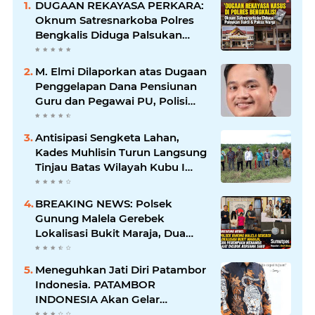
DUGAAN REKAYASA PERKARA:
Oknum Satresnarkoba Polres
Bengkalis Diduga Palsukan
Barang Bukti Hingga Paksa
Warga Hadir di TKP
M. Elmi Dilaporkan atas Dugaan
Penggelapan Dana Pensiunan
Guru dan Pegawai PU, Polisi
Pastikan Proses Hukum
Berjalan
Antisipasi Sengketa Lahan,
Kades Muhlisin Turun Langsung
Tinjau Batas Wilayah Kubu I
yang Diduga Diserobot PT Jatim
Jaya Perkasa
BREAKING NEWS: Polsek
Gunung Malela Gerebek
Lokalisasi Bukit Maraja, Dua
Perempuan Menangis Saat
Diciduk Bersama Sabu
Meneguhkan Jati Diri Patambor
Indonesia. PATAMBOR
INDONESIA Akan Gelar
RAKERNAS II Di Jakarta.