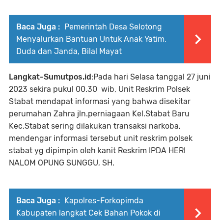
Baca Juga :
Pemerintah Desa Selotong
Menyalurkan Bantuan Untuk Anak Yatim,
Duda dan Janda, Bilal Mayat
Langkat-Sumutpos.id
:Pada hari Selasa tanggal 27 juni
2023 sekira pukul 00.30 wib, Unit Reskrim Polsek
Stabat mendapat informasi yang bahwa disekitar
perumahan Zahra jln.perniagaan Kel.Stabat Baru
Kec.Stabat sering dilakukan transaksi narkoba,
mendengar informasi tersebut unit reskrim polsek
stabat yg dipimpin oleh kanit Reskrim IPDA HERI
NALOM OPUNG SUNGGU, SH.
Baca Juga :
Kapolres-Forkopimda
Kabupaten langkat Cek Bahan Pokok di