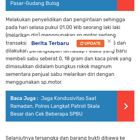
Pasar-Gudang Bulog
Melakukan penyelidikan dan pengintaian sehingga
pada hari selasa pukul 01.00 Wib seorang laki laki
(melarikan diri) menggunakan sp.motor sedang
×
transaksi dengan seorang laki laki bernama E.S dan
Berita Terbaru
UPDATE
dilakukan penangkapan terhadap Pelaku yang baru
membeli sabu seberat 0, 18 gram dan kaca pirek yang
dimasukkan didalam bungkus rokok magnum
sementara penjual sabu melarikan diri dengan
menggunakan sp.motor.
Baca Juga :
Jaga Kondusivitas Saat
Ramadan, Polres Langkat Patroli Skala
Besar dan Cek Beberapa SPBU
Selanjutnya tersangka dan barang bukti dibawa ke