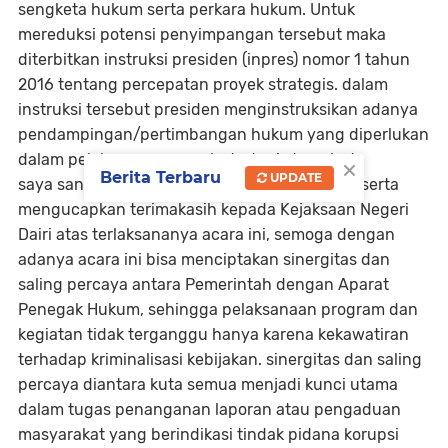
sengketa hukum serta perkara hukum. Untuk
mereduksi potensi penyimpangan tersebut maka
diterbitkan instruksi presiden (inpres) nomor 1 tahun
2016 tentang percepatan proyek strategis. dalam
instruksi tersebut presiden menginstruksikan adanya
pendampingan/pertimbangan hukum yang diperlukan
×
dalam pelaksanaan proyek strategis tersebut.
Berita Terbaru
UPDATE
saya sangat mengapresiasi, menyambut baik serta
mengucapkan terimakasih kepada Kejaksaan Negeri
Dairi atas terlaksananya acara ini, semoga dengan
adanya acara ini bisa menciptakan sinergitas dan
saling percaya antara Pemerintah dengan Aparat
Penegak Hukum, sehingga pelaksanaan program dan
kegiatan tidak terganggu hanya karena kekawatiran
terhadap kriminalisasi kebijakan. sinergitas dan saling
percaya diantara kuta semua menjadi kunci utama
dalam tugas penanganan laporan atau pengaduan
masyarakat yang berindikasi tindak pidana korupsi