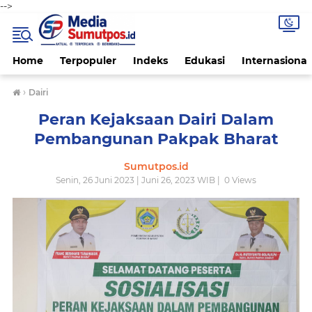
-->
Home
Terpopuler
Indeks
Edukasi
Internasional
›
Dairi
Peran Kejaksaan Dairi Dalam
Pembangunan Pakpak Bharat
Sumutpos.id
Senin, 26 Juni 2023 | Juni 26, 2023 WIB |
0
Views