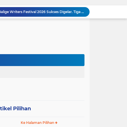
Dalam Rangka HUT RI ke-81 dan Hari Jadi ke-61 Tanjab Barat Bupati Tanjab Barat Secara Resmi Membukaan Lomba Domino
Sabam Rajaguguk Turun ke Pangkatan, Dengarkan Langsung Keluhan dan Harapan Warga
Dengar Langsung Jeritan Pedagang, Sabam Rajaguguk Turun ke Pasar Gelugur Rantauprapat
Sabam Rajaguguk Serap Aspirasi Warga Bilah Hilir, Tegaskan Komitmen Kawal Program Prabowo untuk Kesejahteraan Rakyat
‎Wakil Bupati Audiensi dengan Wamenaker RI, Dorong Penguatan SDM dan Perlindungan Pekerja di Tanjung Jabung Barat ‎ ‎
HUT RI ke 81 dan Hari Jadi Kab, Tanjung Jabung Barat ke-62 Bupati Anwar Sadat Resmi Buka Lomba Mancing.
KABAG OPS POLRES TOBA DI NILAI KEHILANGAN INDEPENDENSI. PENGAMANAN PENEMBOKAN TANAH DI LAGUBOTI DAPAT SOROTAN.
BREAKING NEWS: Polsek Gunung Malela Gerebek Lokalisasi Bukit Maraja, Dua Perempuan Menangis Saat Diciduk Bersama Sabu
Meneguhkan Jati Diri Patambor Indonesia. PATAMBOR INDONESIA Akan Gelar RAKERNAS II Di Jakarta.
MEMBACA SUMATERA Balige Writers Festival 2026 Sukses Digelar. Tiga Hari Merawat Literasi, Budaya, dan Masa Depan Danau Toba
tikel Pilihan
Ke Halaman Pilihan