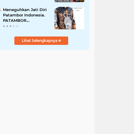
Perempuan Menangis
Saat Diciduk Bersama
Meneguhkan Jati Diri
Sabu
Patambor Indonesia.
PATAMBOR
INDONESIA Akan
Gelar RAKERNAS II Di
Jakarta.
Lihat Selengkapnya