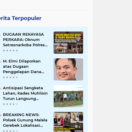
rita Terpopuler
DUGAAN REKAYASA
PERKARA: Oknum
Satresnarkoba Polres
Bengkalis Diduga
Palsukan Barang Bukti
Hingga Paksa Warga
M. Elmi Dilaporkan
Hadir di TKP
atas Dugaan
Penggelapan Dana
Pensiunan Guru dan
Pegawai PU, Polisi
Pastikan Proses
Antisipasi Sengketa
Hukum Berjalan
Lahan, Kades Muhlisin
Turun Langsung
Tinjau Batas Wilayah
Kubu I yang Diduga
Diserobot PT Jatim
BREAKING NEWS:
Jaya Perkasa
Polsek Gunung Malela
Gerebek Lokalisasi
Bukit Maraja, Dua