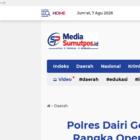
-->
HOME
Jum'at
7 Agu 2026
Indeks
Daerah
Nasional
Krim
Video
daerah
edukasi
›
Daerah
Polres Dairi 
Rangka Opera