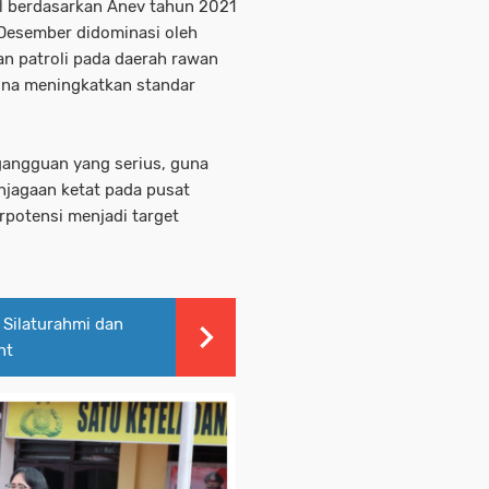
al berdasarkan Anev tahun 2021
n Desember didominasi oleh
an patroli pada daerah rawan
 guna meningkatkan standar
gangguan yang serius, guna
njagaan ketat pada pusat
potensi menjadi target
 Silaturahmi dan
nt