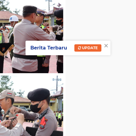
×
Berita Terbaru
UPDATE