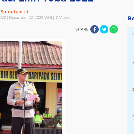
Sumutpos.id
022 | Desember 22, 2022 WIB |
0
Views
Be
SHARE