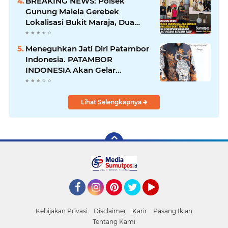
BREAKING NEWS: Polsek
Gunung Malela Gerebek
Lokalisasi Bukit Maraja, Dua
Perempuan Menangis Saat
Diciduk Bersama Sabu
Meneguhkan Jati Diri Patambor
Indonesia. PATAMBOR
INDONESIA Akan Gelar
RAKERNAS II Di Jakarta.
Lihat Selengkapnya
Facebook
Instagram
Pinterest
Twitter
YouTube
Kebijakan Privasi
Disclaimer
Karir
Pasang Iklan
Tentang Kami