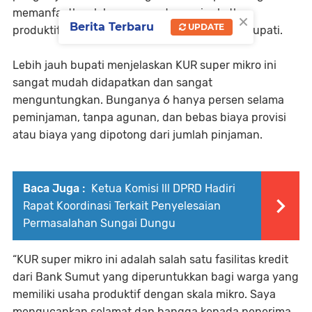
memanfaatkan lahan yang ada meningkatkan
×
Berita Terbaru
UPDATE
produktifitas dan ekonomi masyarakat,” kata bupati.
Lebih jauh bupati menjelaskan KUR super mikro ini
sangat mudah didapatkan dan sangat
menguntungkan. Bunganya 6 hanya persen selama
peminjaman, tanpa agunan, dan bebas biaya provisi
atau biaya yang dipotong dari jumlah pinjaman.
Baca Juga :
Ketua Komisi lll DPRD Hadiri
Rapat Koordinasi Terkait Penyelesaian
Permasalahan Sungai Dungu
“KUR super mikro ini adalah salah satu fasilitas kredit
dari Bank Sumut yang diperuntukkan bagi warga yang
memiliki usaha produktif dengan skala mikro. Saya
mengucapkan selamat dan bangga kepada penerima