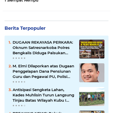
1 Siempat Nempu
Berita Terpopuler
DUGAAN REKAYASA PERKARA:
Oknum Satresnarkoba Polres
Bengkalis Diduga Palsukan
Barang Bukti Hingga Paksa
Warga Hadir di TKP
M. Elmi Dilaporkan atas Dugaan
Penggelapan Dana Pensiunan
Guru dan Pegawai PU, Polisi
Pastikan Proses Hukum
Berjalan
Antisipasi Sengketa Lahan,
Kades Muhlisin Turun Langsung
Tinjau Batas Wilayah Kubu I
yang Diduga Diserobot PT Jatim
Jaya Perkasa