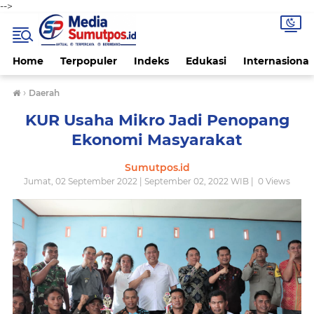
-->
Home
Terpopuler
Indeks
Edukasi
Internasional
›
Daerah
KUR Usaha Mikro Jadi Penopang
Ekonomi Masyarakat
Sumutpos.id
Jumat, 02 September 2022 | September 02, 2022 WIB |
0
Views