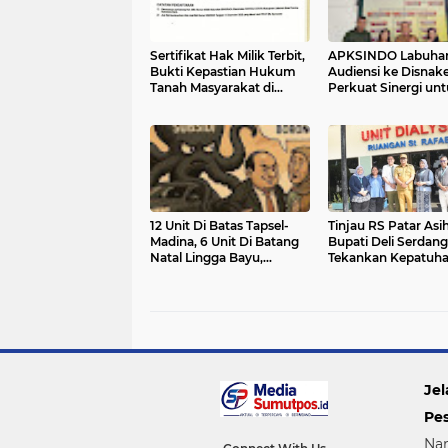
Sertifikat Hak Milik Terbit,
APKSINDO Labuha
Bukti Kepastian Hukum
Audiensi ke Disnake
Tanah Masyarakat di
Perkuat Sinergi un
Labuhanbatu
Kesejahteraan Tena
Kerja Perkebunan S
‎12 Unit Di Batas Tapsel-
Tinjau RS Patar Asih
Madina, 6 Unit Di Batang
Bupati Deli Serdang
Natal Lingga Bayu,
Tekankan Kepatuh
Dirkrimsus Ditantang
Regulasi dan Mutu
Ungkap Mafia BBM
Layanan
Penyangga PETI
Jel
Pe
Na