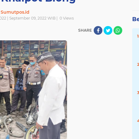
Sumutpos.id
022 | September 09, 2022 WIB |
0
Views
Be
SHARE