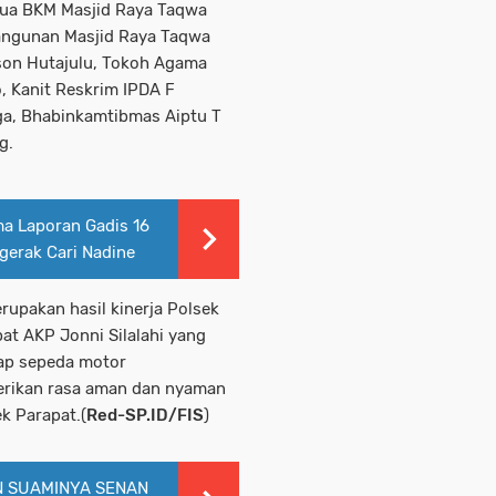
tua BKM Masjid Raya Taqwa
angunan Masjid Raya Taqwa
son Hutajulu, Tokoh Agama
, Kanit Reskrim IPDA F
ga, Bhabinkamtibmas Aiptu T
g.
ma Laporan Gadis 16
rgerak Cari Nadine
rupakan hasil kinerja Polsek
at AKP Jonni Silalahi yang
ap sepeda motor
rikan rasa aman dan nyaman
k Parapat.(
Red-SP.ID/FIS
)
N SUAMINYA SENAN