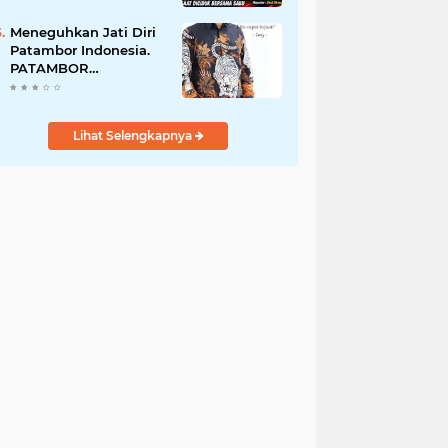
Perempuan Menangis
Saat Diciduk Bersama
Meneguhkan Jati Diri
Sabu
Patambor Indonesia.
PATAMBOR
INDONESIA Akan
Gelar RAKERNAS II Di
Jakarta.
Lihat Selengkapnya