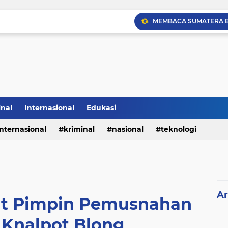
Sabam Rajaguguk Hadiri
inal
Internasional
Edukasi
internasional
kriminal
nasional
teknologi
Ar
at Pimpin Pemusnahan
 Knalpot Blong