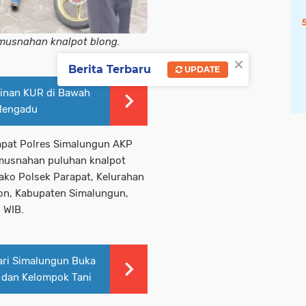
musnahan knalpot blong.
×
Berita Terbaru
UPDATE
minan KUR di Bawah
 Mengadu
apat Polres Simalungun AKP
emusnahan puluhan knalpot
ako Polsek Parapat, Kelurahan
on, Kabupaten Simalungun,
 WIB.
jari Simalungun Buka
 dan Kelompok Tani