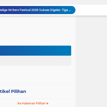
MEMBACA SUMATERA Balige Writers Festival 2026 Sukses Digelar. Tiga Hari Merawat Literasi, Budaya, dan Masa Depan Danau Toba
Dalam Rangka HUT RI ke-81 dan Hari Jadi ke-61 Tanjab Barat Bupati Tanjab Barat Secara Resmi Membukaan Lomba Domino
 Konsolidasi Gerindra Labuhanbatu
DIDUGA Tak Sesuai Spesifikasi, Proyek Rabat Beton Dana Desa Rp119,6 Juta di Sahkuda Bayu Disorot, Warga Minta Inspektorat Turun Periksa
Sabam Rajaguguk Serap Aspirasi Warga Bilah Hilir, Tegaskan Komitmen Kawal Program Prabowo untuk Kesejahteraan Rakyat
‎Wakil Bupati Audiensi dengan Wamenaker RI, Dorong Penguatan SDM dan Perlindungan Pekerja di Tanjung Jabung Barat ‎ ‎
HUT RI ke 81 dan Hari Jadi Kab, Tanjung Jabung Barat ke-62 Bupati Anwar Sadat Resmi Buka Lomba Mancing.
KABAG OPS POLRES TOBA DI NILAI KEHILANGAN INDEPENDENSI. PENGAMANAN PENEMBOKAN TANAH DI LAGUBOTI DAPAT SOROTAN.
BREAKING NEWS: Polsek Gunung Malela Gerebek Lokalisasi Bukit Maraja, Dua Perempuan Menangis Saat Diciduk Bersama Sabu
Meneguhkan Jati Diri Patambor Indonesia. PATAMBOR INDONESIA Akan Gelar RAKERNAS II Di Jakarta.
tikel Pilihan
Ke Halaman Pilihan