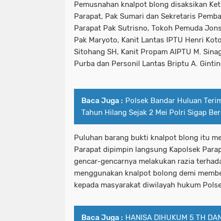
Pemusnahan knalpot blong disaksikan Ke
Parapat, Pak Sumari dan Sekretaris Pemb
Parapat Pak Sutrisno, Tokoh Pemuda Jon
Pak Maryoto, Kanit Lantas IPTU Henri Koto
Sitohang SH, Kanit Propam AIPTU M. Sina
Purba dan Personil Lantas Briptu A. Gintin
Baca Juga :
Polsek Bandar Huluan Teri
Tahun Hilang Sejak 2 Mei Polri Sigap Be
Puluhan barang bukti knalpot blong itu me
Parapat dipimpin langsung Kapolsek Parap
gencar-gencarnya melakukan razia terhad
menggunakan knalpot bolong demi membe
kepada masyarakat diwilayah hukum Polse
Baca Juga :
HANISA DIHUKUM 5 TH DA