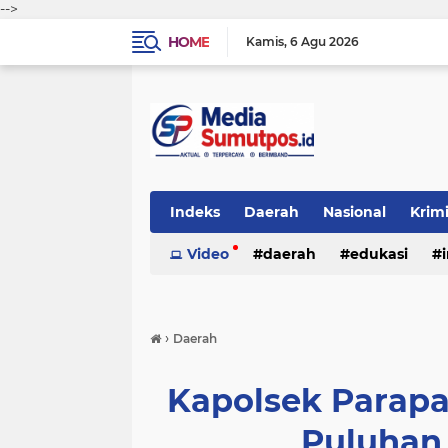
-->
HOME
Kamis
6 Agu 2026
Indeks
Daerah
Nasional
Krim
Video
daerah
edukasi
›
Daerah
Kapolsek Parap
Puluhan