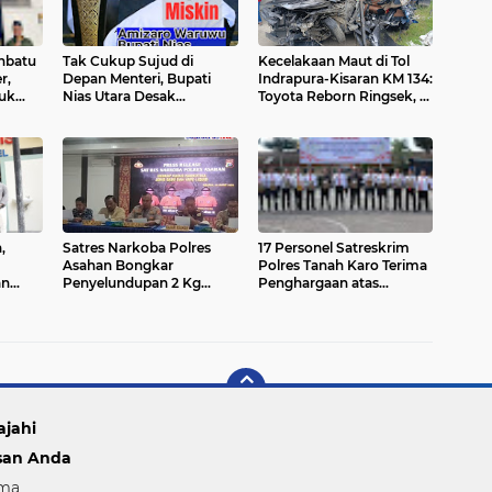
nbatu
Tak Cukup Sujud di
Kecelakaan Maut di Tol
r,
Depan Menteri, Bupati
Indrapura-Kisaran KM 134:
tuk
Nias Utara Desak
Toyota Reborn Ringsek, 4
ga
Bertemu Presiden: "Saya
Orang Meninggal Dunia
awit
Ingin Ketuk Pintu Pak
Prabowo!"
,
Satres Narkoba Polres
17 Personel Satreskrim
Asahan Bongkar
Polres Tanah Karo Terima
an
Penyelundupan 2 Kg
Penghargaan atas
Sabu dan Ribuan Liquid
Pengungkapan 7 Kasus
Vape Berbahaya dari
Pembunuhan
Malaysia
ajahi
san Anda
ma