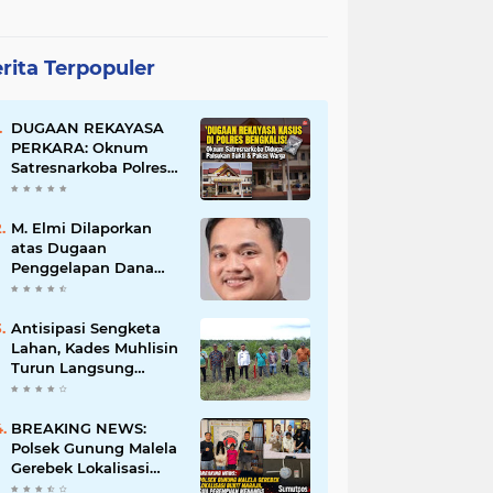
rita Terpopuler
DUGAAN REKAYASA
PERKARA: Oknum
Satresnarkoba Polres
Bengkalis Diduga
Palsukan Barang Bukti
Hingga Paksa Warga
M. Elmi Dilaporkan
Hadir di TKP
atas Dugaan
Penggelapan Dana
Pensiunan Guru dan
Pegawai PU, Polisi
Pastikan Proses
Antisipasi Sengketa
Hukum Berjalan
Lahan, Kades Muhlisin
Turun Langsung
Tinjau Batas Wilayah
Kubu I yang Diduga
Diserobot PT Jatim
BREAKING NEWS:
Jaya Perkasa
Polsek Gunung Malela
Gerebek Lokalisasi
Bukit Maraja, Dua