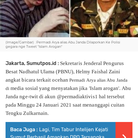
(Image/Gambar) : Permadi Arya alias Abu Janda Dilaporkan Ke Polisi
gegara nge Tweet "Islam Arogan"
Jakarta, Sumutpos.id :
Sekretaris Jenderal Pengurus
Besat Nadhatul Ulama (PBNU), Helmy Faishal Zaini
angkat bicara terkait ocehan
Permadi Arya alias Abu Janda
media sosial yang menyatakan jika 'Islam arogan'. Abu
di
Janda nge-twit di akun @permadiaktivis1 hal tersebut
pada Minggu 24 Januari 2021 saat menanggapi cuitan
Tengku Zulkarnain.
Baca Juga :
Lagi, Tim Tabur Intelijen Kejati
Sumut Berhasil Amankan DPO Tersangka