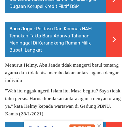
Dugaan Korupsi Kredit Fiktif BSM
Baca Juga :
Poldasu Dan Komnas HAM
Temukan Fakta Baru Adanya Tahanan
Meninggal Di Kerangkeng Rumah Milik
Bupati Langkat
Menurut Helmy, Abu Janda tidak mengerti betul tentang
agama dan tidak bisa membedakan antara agama dengan
individu.
"Wah itu nggak ngerti Islam itu. Masa begitu? Saya tidak
tahu persis. Harus dibedakan antara agama denyan orang
ya," kata Helmy kepada wartawan di Gedung PBNU,
Kamis (28/1/2021).
×