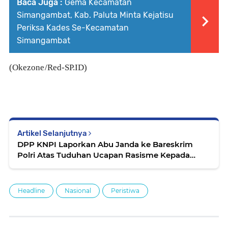
Baca Juga :
Gema Kecamatan
Simangambat, Kab. Paluta Minta Kejatisu
Periksa Kades Se-Kecamatan
Simangambat
(Okezone/Red-SP.ID)
Artikel Selanjutnya
DPP KNPI Laporkan Abu Janda ke Bareskrim
Polri Atas Tuduhan Ucapan Rasisme Kepada
Natalius Pigai.
Headline
Nasional
Peristiwa