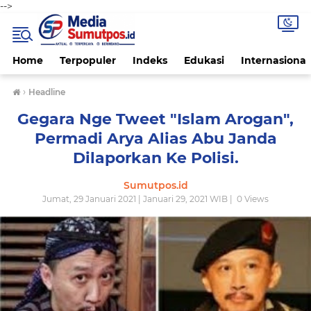
-->
Home
Terpopuler
Indeks
Edukasi
Internasional
›
Headline
Gegara Nge Tweet "Islam Arogan",
Permadi Arya Alias Abu Janda
Dilaporkan Ke Polisi.
Sumutpos.id
Jumat, 29 Januari 2021 | Januari 29, 2021 WIB |
0
Views