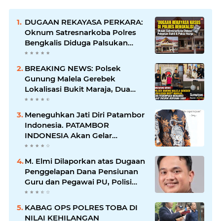
DUGAAN REKAYASA PERKARA:
Oknum Satresnarkoba Polres
Bengkalis Diduga Palsukan
Barang Bukti Hingga Paksa
Warga Hadir di TKP
BREAKING NEWS: Polsek
Gunung Malela Gerebek
Lokalisasi Bukit Maraja, Dua
Perempuan Menangis Saat
Diciduk Bersama Sabu
Meneguhkan Jati Diri Patambor
Indonesia. PATAMBOR
INDONESIA Akan Gelar
RAKERNAS II Di Jakarta.
M. Elmi Dilaporkan atas Dugaan
Penggelapan Dana Pensiunan
Guru dan Pegawai PU, Polisi
Pastikan Proses Hukum
Berjalan
KABAG OPS POLRES TOBA DI
NILAI KEHILANGAN