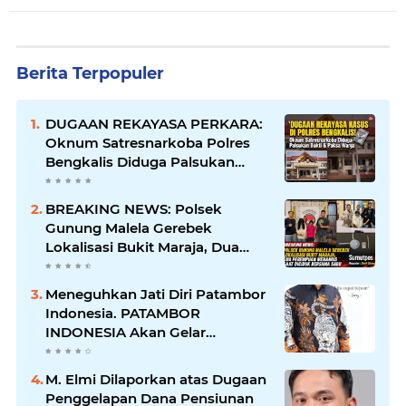
Berita Terpopuler
DUGAAN REKAYASA PERKARA:
Oknum Satresnarkoba Polres
Bengkalis Diduga Palsukan
Barang Bukti Hingga Paksa
Warga Hadir di TKP
BREAKING NEWS: Polsek
Gunung Malela Gerebek
Lokalisasi Bukit Maraja, Dua
Perempuan Menangis Saat
Diciduk Bersama Sabu
Meneguhkan Jati Diri Patambor
Indonesia. PATAMBOR
INDONESIA Akan Gelar
RAKERNAS II Di Jakarta.
M. Elmi Dilaporkan atas Dugaan
Penggelapan Dana Pensiunan