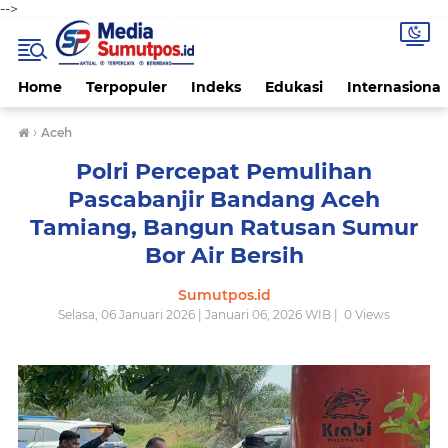
-->
Home
Terpopuler
Indeks
Edukasi
Internasional
›
Aceh
Polri Percepat Pemulihan
Pascabanjir Bandang Aceh
Tamiang, Bangun Ratusan Sumur
Bor Air Bersih
Sumutpos.id
Selasa, 06 Januari 2026 | Januari 06, 2026 WIB |
0
Views