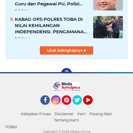
Guru dan Pegawai PU, Polisi
Pastikan Proses Hukum
Berjalan
KABAG OPS POLRES TOBA DI
NILAI KEHILANGAN
INDEPENDENSI. PENGAMANAN
PENEMBOKAN TANAH DI
LAGUBOTI DAPAT SOROTAN.
Lihat Selengkapnya
Facebook
Instagram
Pinterest
Twitter
YouTube
Kebijakan Privasi
Disclaimer
Karir
Pasang Iklan
Tentang Kami
Video
Copyright ©
2026 Media Online