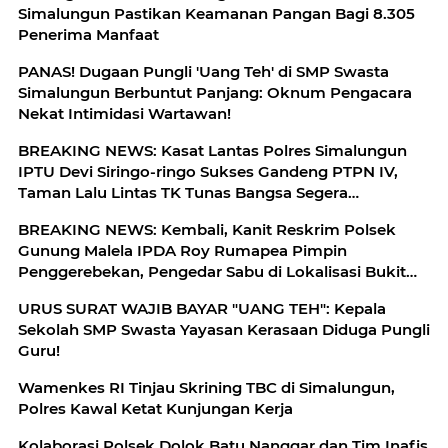
Simalungun Pastikan Keamanan Pangan Bagi 8.305
Penerima Manfaat
PANAS! Dugaan Pungli 'Uang Teh' di SMP Swasta
Simalungun Berbuntut Panjang: Oknum Pengacara
Nekat Intimidasi Wartawan!
BREAKING NEWS: Kasat Lantas Polres Simalungun
IPTU Devi Siringo-ringo Sukses Gandeng PTPN IV,
Taman Lalu Lintas TK Tunas Bangsa Segera
Direhabilitasi
BREAKING NEWS: Kembali, Kanit Reskrim Polsek
Gunung Malela IPDA Roy Rumapea Pimpin
Penggerebekan, Pengedar Sabu di Lokalisasi Bukit
Maraja
URUS SURAT WAJIB BAYAR "UANG TEH": Kepala
Sekolah SMP Swasta Yayasan Kerasaan Diduga Pungli
Guru!
Wamenkes RI Tinjau Skrining TBC di Simalungun,
Polres Kawal Ketat Kunjungan Kerja
Kolaborasi Polsek Dolok Batu Nanggar dan Tim Inafis