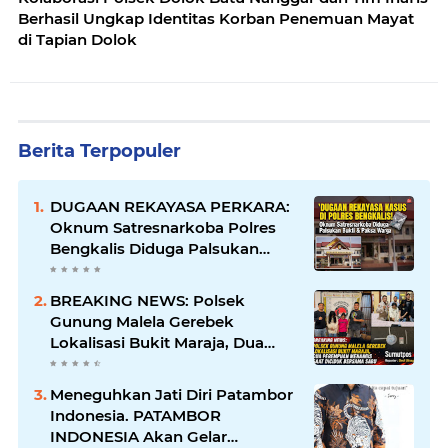
Berhasil Ungkap Identitas Korban Penemuan Mayat
di Tapian Dolok
Berita Terpopuler
DUGAAN REKAYASA PERKARA:
Oknum Satresnarkoba Polres
Bengkalis Diduga Palsukan
Barang Bukti Hingga Paksa
Warga Hadir di TKP
BREAKING NEWS: Polsek
Gunung Malela Gerebek
Lokalisasi Bukit Maraja, Dua
Perempuan Menangis Saat
Diciduk Bersama Sabu
Meneguhkan Jati Diri Patambor
Indonesia. PATAMBOR
INDONESIA Akan Gelar