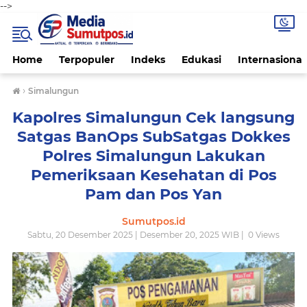
-->
Home
Terpopuler
Indeks
Edukasi
Internasional
›
Simalungun
Kapolres Simalungun Cek langsung
Satgas BanOps SubSatgas Dokkes
Polres Simalungun Lakukan
Pemeriksaan Kesehatan di Pos
Pam dan Pos Yan
Sumutpos.id
Sabtu, 20 Desember 2025 | Desember 20, 2025 WIB |
0
Views