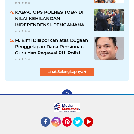
RAKERNAS II Di Jakarta.
KABAG OPS POLRES TOBA DI
NILAI KEHILANGAN
INDEPENDENSI. PENGAMANAN
PENEMBOKAN TANAH DI
LAGUBOTI DAPAT SOROTAN.
M. Elmi Dilaporkan atas Dugaan
Penggelapan Dana Pensiunan
Guru dan Pegawai PU, Polisi
Pastikan Proses Hukum
Berjalan
Lihat Selengkapnya
Facebook
Instagram
Pinterest
Twitter
YouTube