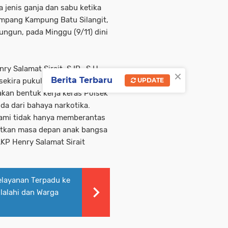
jenis ganja dan sabu ketika
impang Kampung Batu Silangit,
ngun, pada Minggu (9/11) dini
 Salamat Sirait, S.IP., S.H.,
×
Berita Terbaru
 sekira pukul 13.00 WIB,
UPDATE
an bentuk kerja keras Polsek
a dari bahaya narkotika.
kami tidak hanya memberantas
atkan masa depan anak bangsa
AKP Henry Salamat Sirait
layanan Terpadu ke
lalahi dan Warga