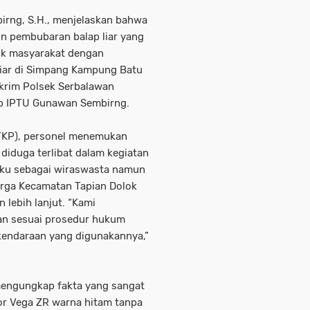
rng, S.H., menjelaskan bahwa
tin pembubaran balap liar yang
tuk masyarakat dengan
iar di Simpang Kampung Batu
skrim Polsek Serbalawan
kap IPTU Gunawan Sembirng.
(TKP), personel menemukan
g diduga terlibat dalam kegiatan
gaku sebagai wiraswasta namun
rga Kecamatan Tapian Dolok
lebih lanjut. “Kami
n sesuai prosedur hukum
kendaraan yang digunakannya,”
mengungkap fakta yang sangat
or Vega ZR warna hitam tanpa