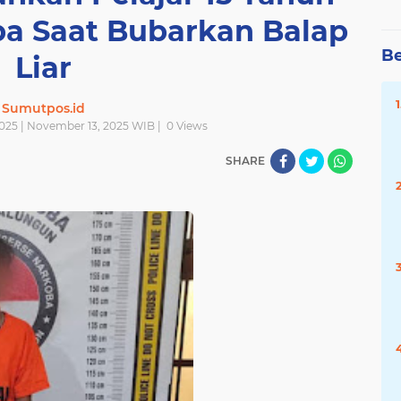
 Saat Bubarkan Balap
Be
Liar
Sumutpos.id
025 | November 13, 2025 WIB |
0
Views
SHARE