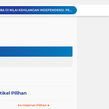
KABAG OPS POLRES TOBA DI NILAI KEHILANGAN INDEPENDENSI. PENGAMANAN PENEMBOKAN TANAH DI LAGUBOTI DAPAT SOROTAN.
BREAKING NEWS: Polsek Gunung Malela Gerebek Lokalisasi Bukit Maraja, Dua Perempuan Menangis Saat Diciduk Bersama Sabu
Meneguhkan Jati Diri Patambor Indonesia. PATAMBOR INDONESIA Akan Gelar RAKERNAS II Di Jakarta.
MEMBACA SUMATERA Balige Writers Festival 2026 Sukses Digelar. Tiga Hari Merawat Literasi, Budaya, dan Masa Depan Danau Toba
Sambut HUT Ke-25 dan HUT RI ke-81, DPC Partai Demokrat Simalungun Gelar Gotong Royong ‘Gerakan Indonesia ASRI Langit Biru’
Sabam Rajaguguk Turun ke Pangkatan, Dengarkan Langsung Keluhan dan Harapan Warga
Dengar Langsung Jeritan Pedagang, Sabam Rajaguguk Turun ke Pasar Gelugur Rantauprapat
Sabam Rajaguguk Serap Aspirasi Warga Bilah Hilir, Tegaskan Komitmen Kawal Program Prabowo untuk Kesejahteraan Rakyat
‎Wakil Bupati Audiensi dengan Wamenaker RI, Dorong Penguatan SDM dan Perlindungan Pekerja di Tanjung Jabung Barat ‎ ‎
HUT RI ke 81 dan Hari Jadi Kab, Tanjung Jabung Barat ke-62 Bupati Anwar Sadat Resmi Buka Lomba Mancing.
tikel Pilihan
Ke Halaman Pilihan