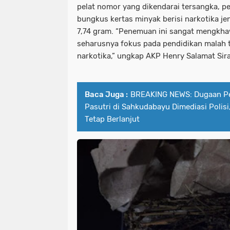
pelat nomor yang dikendarai tersangka, 
bungkus kertas minyak berisi narkotika je
7,74 gram. “Penemuan ini sangat mengkha
seharusnya fokus pada pendidikan malah t
narkotika,” ungkap AKP Henry Salamat Sira
Baca Juga :
BREAKING NEWS: Dugaan P
Pasutri di Sahkudabayu Dimediasi Polis
Tetap Berlanjut