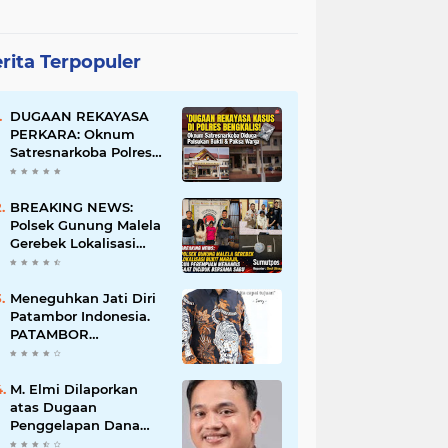
rita Terpopuler
DUGAAN REKAYASA
PERKARA: Oknum
Satresnarkoba Polres
Bengkalis Diduga
Palsukan Barang Bukti
Hingga Paksa Warga
BREAKING NEWS:
Hadir di TKP
Polsek Gunung Malela
Gerebek Lokalisasi
Bukit Maraja, Dua
Perempuan Menangis
Saat Diciduk Bersama
Meneguhkan Jati Diri
Sabu
Patambor Indonesia.
PATAMBOR
INDONESIA Akan
Gelar RAKERNAS II Di
Jakarta.
M. Elmi Dilaporkan
atas Dugaan
Penggelapan Dana
Pensiunan Guru dan