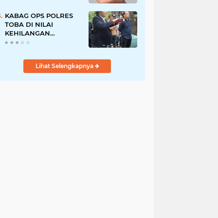
Pegawai PU, Polisi
Pastikan Proses
KABAG OPS POLRES
Hukum Berjalan
TOBA DI NILAI
KEHILANGAN
INDEPENDENSI.
PENGAMANAN
PENEMBOKAN TANAH
Lihat Selengkapnya
DI LAGUBOTI DAPAT
SOROTAN.