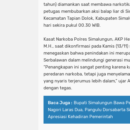
tahun) diamankan saat membawa narkotika 
petugas membubarkan aksi balap liar di S
Kecamatan Tapian Dolok, Kabupaten Simalu
hari sekira pukul 00.30 WIB.
Kasat Narkoba Polres Simalungun, AKP Henry
M.H., saat dikonfirmasi pada Kamis (13/11)
menegaskan bahwa penindakan ini merupak
Serbalawan dalam melindungi generasi mud
“Penangkapan ini sangat penting karena 
peredaran narkoba, tetapi juga menyelam
yang nyaris terjerumus lebih dalam,” ujar 
dengan tegas.
Baca Juga :
Bupati Simalungun Bawa Pe
Nagori Laras Dua, Pangulu Dorsabarta Si
Apresiasi Kehadiran Pemerintah