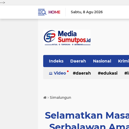
-->
HOME
Sabtu
8 Agu 2026
Indeks
Daerah
Nasional
Krim
Video
daerah
edukasi
›
Simalungun
Selamatkan Masa
Serbalawan Ama