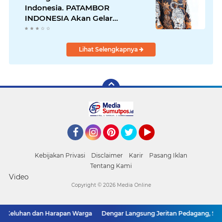
Indonesia. PATAMBOR
INDONESIA Akan Gelar
RAKERNAS II Di Jakarta.
Lihat Selengkapnya
Facebook
Instagram
Pinterest
Twitter
YouTube
Kebijakan Privasi
Disclaimer
Karir
Pasang Iklan
Tentang Kami
Video
Copyright ©
2026 Media Online
eluhan dan Harapan Warga
Dengar Langsung Jeritan Pedagang, Sabam