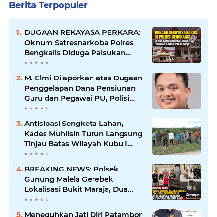
Berita Terpopuler
DUGAAN REKAYASA PERKARA:
Oknum Satresnarkoba Polres
Bengkalis Diduga Palsukan
Barang Bukti Hingga Paksa
Warga Hadir di TKP
M. Elmi Dilaporkan atas Dugaan
Penggelapan Dana Pensiunan
Guru dan Pegawai PU, Polisi
Pastikan Proses Hukum
Berjalan
Antisipasi Sengketa Lahan,
Kades Muhlisin Turun Langsung
Tinjau Batas Wilayah Kubu I
yang Diduga Diserobot PT Jatim
Jaya Perkasa
BREAKING NEWS: Polsek
Gunung Malela Gerebek
Lokalisasi Bukit Maraja, Dua
Perempuan Menangis Saat
Diciduk Bersama Sabu
Meneguhkan Jati Diri Patambor