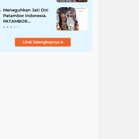
Perempuan Menangis
Saat Diciduk Bersama
Meneguhkan Jati Diri
Sabu
Patambor Indonesia.
PATAMBOR
INDONESIA Akan
Gelar RAKERNAS II Di
Jakarta.
Lihat Selengkapnya