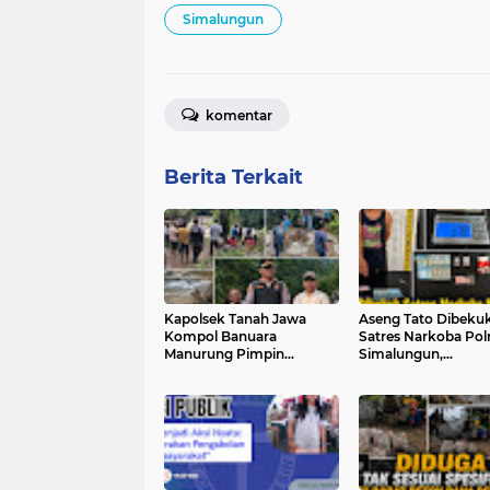
Simalungun
komentar
Berita Terkait
Kapolsek Tanah Jawa
Aseng Tato Dibeku
Kompol Banuara
Satres Narkoba Pol
Manurung Pimpin
Simalungun,
Langsung Pencarian
Pengakuannya Sere
Warga Diduga Hanyut di
Nama Ompong yang
Sungai Kapasuk
Diburu Polisi