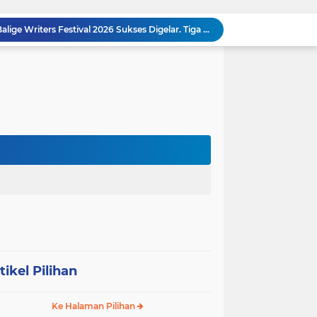
MEMBACA SUMATERA Balige Writers Festival 2026 Sukses Digelar. Tiga Hari Merawat Literasi, Budaya, dan Masa Depan Danau Toba
Dalam Rangka HUT RI ke-81 dan Hari Jadi ke-61 Tanjab Barat Bupati Tanjab Barat Secara Resmi Membukaan Lomba Domino
 Konsolidasi Gerindra Labuhanbatu
DIDUGA Tak Sesuai Spesifikasi, Proyek Rabat Beton Dana Desa Rp119,6 Juta di Sahkuda Bayu Disorot, Warga Minta Inspektorat Turun Periksa
Sabam Rajaguguk Serap Aspirasi Warga Bilah Hilir, Tegaskan Komitmen Kawal Program Prabowo untuk Kesejahteraan Rakyat
‎Wakil Bupati Audiensi dengan Wamenaker RI, Dorong Penguatan SDM dan Perlindungan Pekerja di Tanjung Jabung Barat ‎ ‎
HUT RI ke 81 dan Hari Jadi Kab, Tanjung Jabung Barat ke-62 Bupati Anwar Sadat Resmi Buka Lomba Mancing.
KABAG OPS POLRES TOBA DI NILAI KEHILANGAN INDEPENDENSI. PENGAMANAN PENEMBOKAN TANAH DI LAGUBOTI DAPAT SOROTAN.
BREAKING NEWS: Polsek Gunung Malela Gerebek Lokalisasi Bukit Maraja, Dua Perempuan Menangis Saat Diciduk Bersama Sabu
Meneguhkan Jati Diri Patambor Indonesia. PATAMBOR INDONESIA Akan Gelar RAKERNAS II Di Jakarta.
tikel Pilihan
Ke Halaman Pilihan