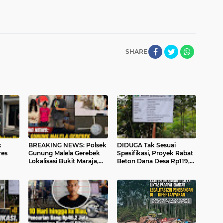
SHARE
k
BREAKING NEWS: Polsek
DIDUGA Tak Sesuai
res
Gunung Malela Gerebek
Spesifikasi, Proyek Rabat
Lokalisasi Bukit Maraja,
Beton Dana Desa Rp119,6
t
Dua Perempuan
Juta di Sahkuda Bayu
 Kini
Menangis Saat Diciduk
Disorot, Warga Minta
Bersama Sabu
Inspektorat Turun Periksa