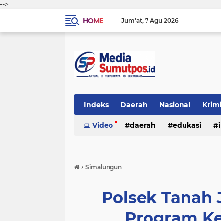
-->
HOME
Jum'at
7 Agu 2026
Indeks
Daerah
Nasional
Krim
Video
daerah
edukasi
›
Simalungun
Polsek Tanah
Program Ke