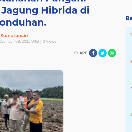
Jagung Hibrida di
Be
onduhan.
Sumutpos.id
2025 | Juli 08, 2025 WIB |
0
Views
SHARE