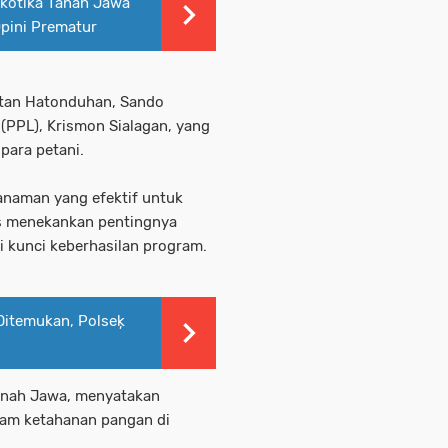
rkotika Tanah Jawa
Opini Prematur
atan Hatonduhan, Sando
(PPL), Krismon Sialagan, yang
para petani.
naman yang efektif untuk
us menekankan pentingnya
i kunci keberhasilan program.
 Ditemukan, Polseķ
Tanah Jawa, menyatakan
am ketahanan pangan di