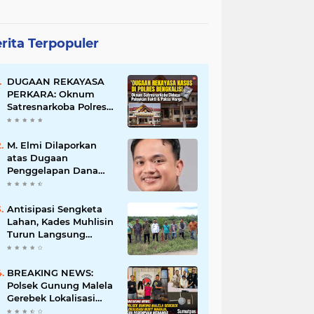
rita Terpopuler
DUGAAN REKAYASA
PERKARA: Oknum
Satresnarkoba Polres
Bengkalis Diduga
Palsukan Barang Bukti
Hingga Paksa Warga
M. Elmi Dilaporkan
Hadir di TKP
atas Dugaan
Penggelapan Dana
Pensiunan Guru dan
Pegawai PU, Polisi
Pastikan Proses
Antisipasi Sengketa
Hukum Berjalan
Lahan, Kades Muhlisin
Turun Langsung
Tinjau Batas Wilayah
Kubu I yang Diduga
Diserobot PT Jatim
BREAKING NEWS:
Jaya Perkasa
Polsek Gunung Malela
Gerebek Lokalisasi
Bukit Maraja, Dua