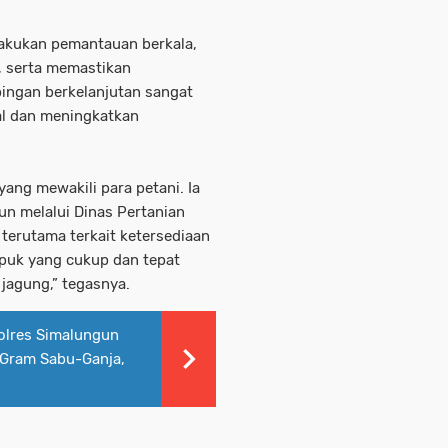
lakukan pemantauan berkala,
, serta memastikan
ingan berkelanjutan sangat
al dan meningkatkan
ng mewakili para petani. Ia
n melalui Dinas Pertanian
 terutama terkait ketersediaan
puk yang cukup dan tepat
jagung,” tegasnya.
olres Simalungun
 Gram Sabu-Ganja,