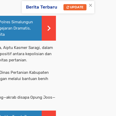
×
Berita Terbaru
UPDATE
Polres Simalungun
ejaran Dramatis,
ita
, Aiptu Kasmer Saragi, dalam
positif antara kepolisian dan
itas pertanian.
 Dinas Pertanian Kabupaten
gan melalui bantuan benih
rung—akrab disapa Opung Joos—