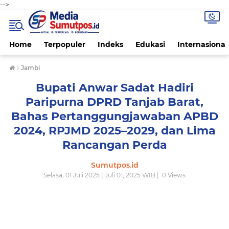
-->
Home
Terpopuler
Indeks
Edukasi
Internasional
›
Jambi
Bupati Anwar Sadat Hadiri
Paripurna DPRD Tanjab Barat,
Bahas Pertanggungjawaban APBD
2024, RPJMD 2025–2029, dan Lima
Rancangan Perda
Sumutpos.id
Selasa, 01 Juli 2025 | Juli 01, 2025 WIB |
0
Views