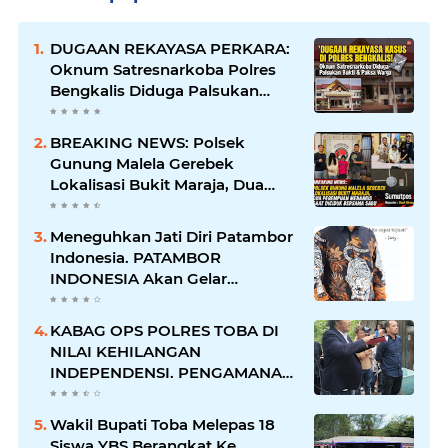
DUGAAN REKAYASA PERKARA:
Oknum Satresnarkoba Polres
Bengkalis Diduga Palsukan
Barang Bukti Hingga Paksa
Warga Hadir di TKP
BREAKING NEWS: Polsek
Gunung Malela Gerebek
Lokalisasi Bukit Maraja, Dua
Perempuan Menangis Saat
Diciduk Bersama Sabu
Meneguhkan Jati Diri Patambor
Indonesia. PATAMBOR
INDONESIA Akan Gelar
RAKERNAS II Di Jakarta.
KABAG OPS POLRES TOBA DI
NILAI KEHILANGAN
INDEPENDENSI. PENGAMANAN
PENEMBOKAN TANAH DI
LAGUBOTI DAPAT SOROTAN.
Wakil Bupati Toba Melepas 18
Siswa YBS Berangkat Ke