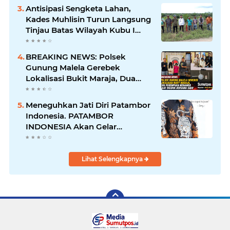
Berjalan
Antisipasi Sengketa Lahan,
Kades Muhlisin Turun Langsung
Tinjau Batas Wilayah Kubu I
yang Diduga Diserobot PT Jatim
Jaya Perkasa
BREAKING NEWS: Polsek
Gunung Malela Gerebek
Lokalisasi Bukit Maraja, Dua
Perempuan Menangis Saat
Diciduk Bersama Sabu
Meneguhkan Jati Diri Patambor
Indonesia. PATAMBOR
INDONESIA Akan Gelar
RAKERNAS II Di Jakarta.
Lihat Selengkapnya