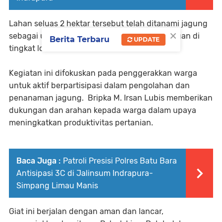
Lahan seluas 2 hektar tersebut telah ditanami jagung
×
sebagai upaya meningkatkan ketahanan pangan di
Berita Terbaru
UPDATE
tingkat lokal.
Kegiatan ini difokuskan pada penggerakkan warga
untuk aktif berpartisipasi dalam pengolahan dan
penanaman jagung. Bripka M. Irsan Lubis memberikan
dukungan dan arahan kepada warga dalam upaya
meningkatkan produktivitas pertanian.
Baca Juga :
Patroli Presisi Polres Batu Bara
Antisipasi 3C di Jalinsum Indrapura-
Simpang Limau Manis
Giat ini berjalan dengan aman dan lancar,