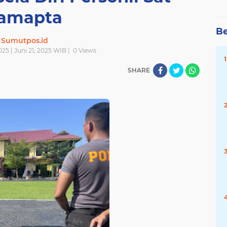
amapta
Be
Sumutpos.id
025 | Juni 21, 2025 WIB |
0
Views
SHARE