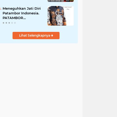
Perempuan Menangis
Saat Diciduk Bersama
Meneguhkan Jati Diri
Sabu
Patambor Indonesia.
PATAMBOR
INDONESIA Akan
Gelar RAKERNAS II Di
Jakarta.
Lihat Selengkapnya