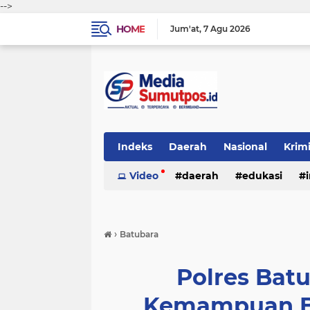
-->
HOME
Jum'at
7 Agu 2026
Indeks
Daerah
Nasional
Krim
Video
daerah
edukasi
›
Batubara
Polres Bat
Kemampuan Bel