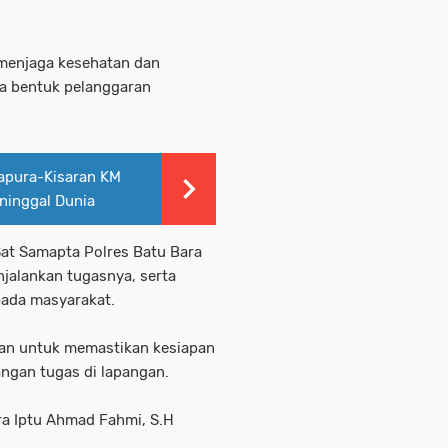
menjaga kesehatan dan
la bentuk pelanggaran
rapura-Kisaran KM
ninggal Dunia
Sat Samapta Polres Batu Bara
njalankan tugasnya, serta
pada masyarakat.
kukan untuk memastikan kesiapan
ngan tugas di lapangan.
ra Iptu Ahmad Fahmi, S.H