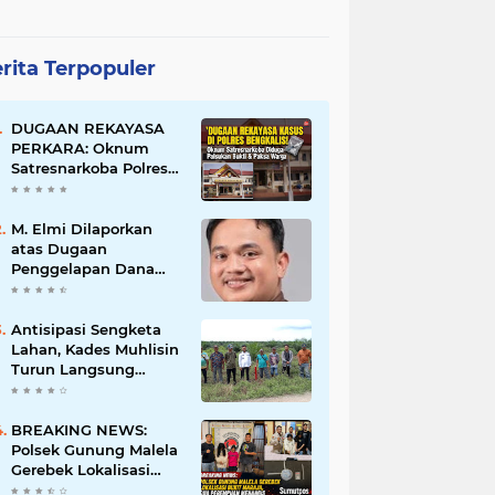
rita Terpopuler
DUGAAN REKAYASA
PERKARA: Oknum
Satresnarkoba Polres
Bengkalis Diduga
Palsukan Barang Bukti
Hingga Paksa Warga
M. Elmi Dilaporkan
Hadir di TKP
atas Dugaan
Penggelapan Dana
Pensiunan Guru dan
Pegawai PU, Polisi
Pastikan Proses
Antisipasi Sengketa
Hukum Berjalan
Lahan, Kades Muhlisin
Turun Langsung
Tinjau Batas Wilayah
Kubu I yang Diduga
Diserobot PT Jatim
BREAKING NEWS:
Jaya Perkasa
Polsek Gunung Malela
Gerebek Lokalisasi
Bukit Maraja, Dua