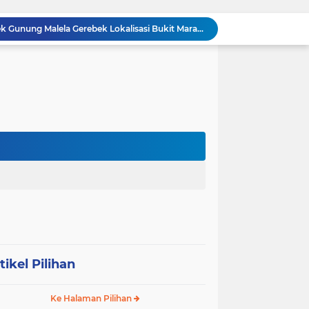
BREAKING NEWS: Polsek Gunung Malela Gerebek Lokalisasi Bukit Maraja, Dua Perempuan Menangis Saat Diciduk Bersama Sabu
Meneguhkan Jati Diri Patambor Indonesia. PATAMBOR INDONESIA Akan Gelar RAKERNAS II Di Jakarta.
MEMBACA SUMATERA Balige Writers Festival 2026 Sukses Digelar. Tiga Hari Merawat Literasi, Budaya, dan Masa Depan Danau Toba
Dalam Rangka HUT RI ke-81 dan Hari Jadi ke-61 Tanjab Barat Bupati Tanjab Barat Secara Resmi Membukaan Lomba Domino
Sabam Rajaguguk Turun ke Pangkatan, Dengarkan Langsung Keluhan dan Harapan Warga
Dengar Langsung Jeritan Pedagang, Sabam Rajaguguk Turun ke Pasar Gelugur Rantauprapat
Sabam Rajaguguk Serap Aspirasi Warga Bilah Hilir, Tegaskan Komitmen Kawal Program Prabowo untuk Kesejahteraan Rakyat
‎Wakil Bupati Audiensi dengan Wamenaker RI, Dorong Penguatan SDM dan Perlindungan Pekerja di Tanjung Jabung Barat ‎ ‎
HUT RI ke 81 dan Hari Jadi Kab, Tanjung Jabung Barat ke-62 Bupati Anwar Sadat Resmi Buka Lomba Mancing.
KABAG OPS POLRES TOBA DI NILAI KEHILANGAN INDEPENDENSI. PENGAMANAN PENEMBOKAN TANAH DI LAGUBOTI DAPAT SOROTAN.
tikel Pilihan
Ke Halaman Pilihan