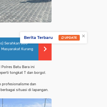
×
Berita Terbaru
UPDATE
do) Serahkan 500
g Masyarakat Kurang
 Polres Batu Bara ini
perti tongkat T dan borgol.
n profesionalisme dan
erbagai situasi di lapangan.