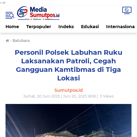
-->
Home
Terpopuler
Indeks
Edukasi
Internasional
›
Batubara
Personil Polsek Labuhan Ruku
Laksanakan Patroli, Cegah
Gangguan Kamtibmas di Tiga
Lokasi
Sumutpos.id
Jumat, 20 Juni 2025 | Juni 20, 2025 WIB |
0
Views