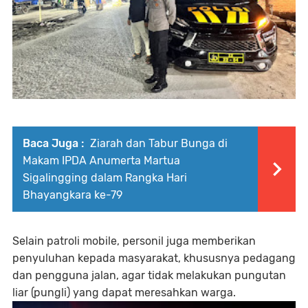
Baca Juga :
Ziarah dan Tabur Bunga di
Makam IPDA Anumerta Martua
Sigalingging dalam Rangka Hari
Bhayangkara ke-79
Selain patroli mobile, personil juga memberikan
penyuluhan kepada masyarakat, khususnya pedagang
dan pengguna jalan, agar tidak melakukan pungutan
liar (pungli) yang dapat meresahkan warga.