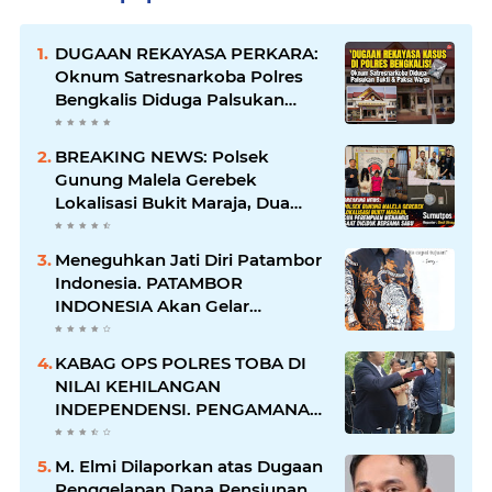
DUGAAN REKAYASA PERKARA:
Oknum Satresnarkoba Polres
Bengkalis Diduga Palsukan
Barang Bukti Hingga Paksa
Warga Hadir di TKP
BREAKING NEWS: Polsek
Gunung Malela Gerebek
Lokalisasi Bukit Maraja, Dua
Perempuan Menangis Saat
Diciduk Bersama Sabu
Meneguhkan Jati Diri Patambor
Indonesia. PATAMBOR
INDONESIA Akan Gelar
RAKERNAS II Di Jakarta.
KABAG OPS POLRES TOBA DI
NILAI KEHILANGAN
INDEPENDENSI. PENGAMANAN
PENEMBOKAN TANAH DI
LAGUBOTI DAPAT SOROTAN.
M. Elmi Dilaporkan atas Dugaan
Penggelapan Dana Pensiunan