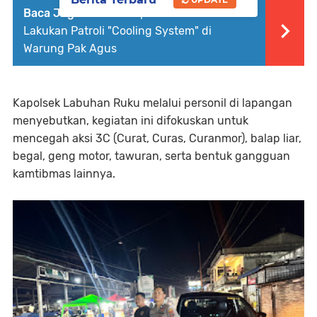
Baca Juga :
Sat Samapta Polres Batu Bara
Lakukan Patroli "Cooling System" di
Warung Pak Agus
Kapolsek Labuhan Ruku melalui personil di lapangan
menyebutkan, kegiatan ini difokuskan untuk
mencegah aksi 3C (Curat, Curas, Curanmor), balap liar,
begal, geng motor, tawuran, serta bentuk gangguan
kamtibmas lainnya.