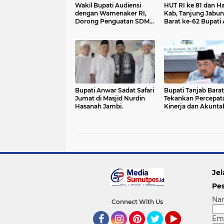
‎Wakil Bupati Audiensi
HUT RI ke 81 dan Ha
dengan Wamenaker RI,
Kab, Tanjung Jabu
Dorong Penguatan SDM
Barat ke-62 Bupati Anwar
dan Perlindungan Pekerja
Sadat Resmi Buka
Mancing.
Bupati Anwar Sadat Safari
Bupati Tanjab Barat
Jumat di Masjid Nurdin
Tekankan Percepat
Hasanah Jambi.
Kinerja dan Akuntab
OPD dalam Evaluas
Triwulan II 2026
Jel
Pe
Na
Connect With Us
Em