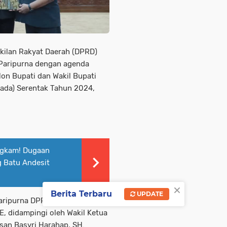
ilan Rakyat Daerah (DPRD)
 Paripurna dengan agenda
n Bupati dan Wakil Bupati
lkada) Serentak Tahun 2024,
ngkam! Dugaan
g Batu Andesit
×
Berita Terbaru
UPDATE
ripurna DPRD ini dipimpin
E, didampingi oleh Wakil Ketua
san Basyri Harahap, SH.