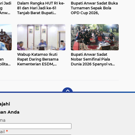
ri Jadi
Dalam Rangka HUT RI ke-
Bupati Anwar Sadat Buka
ng
81 dan Hari Jadi ke-61
Turnamen Sepak Bola
Tanjab Barat Bupati
OPD Cup 2026,
 Lomba
Tanjab Barat Secara
Resmi Membukaan
Lomba Domino
Wabup Katamso Ikuti
Bupati Anwar Sadat
an
Rapat Daring Bersama
Nobar Semifinal Piala
ilitas
Kementerian ESDM,
Dunia 2026 Spanyol vs
i
Pemkab Tanjab Barat
Prancis Bersama
Siap Percepat Perizinan
Masyarakat
Program Jargas APBN
ajahi
san Anda
ma
ail
*