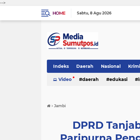
-->
HOME
Sabtu
8 Agu 2026
Indeks
Daerah
Nasional
Krim
Video
daerah
edukasi
›
Jambi
DPRD Tanjab
Paripurna Pe