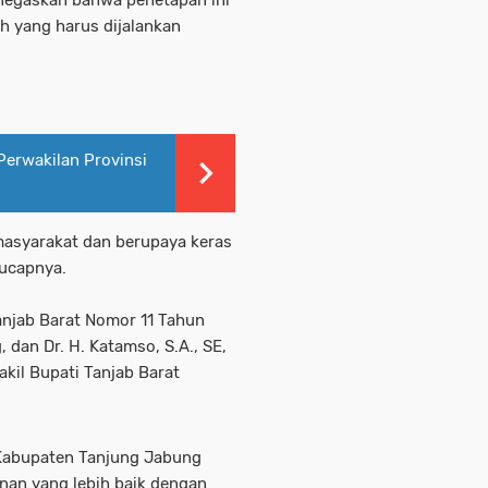
enegaskan bahwa penetapan ini
h yang harus dijalankan
erwakilan Provinsi
masyarakat dan berupaya keras
ucapnya.
njab Barat Nomor 11 Tahun
 dan Dr. H. Katamso, S.A., SE,
kil Bupati Tanjab Barat
 Kabupaten Tanjung Jabung
an yang lebih baik dengan