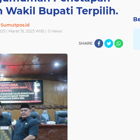
 Wakil Bupati Terpilih.
Be
Sumutpos.id
25 | Maret 19, 2025 WIB |
0
Views
SHARE