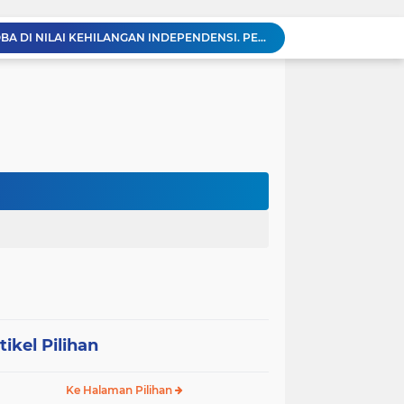
KABAG OPS POLRES TOBA DI NILAI KEHILANGAN INDEPENDENSI. PENGAMANAN PENEMBOKAN TANAH DI LAGUBOTI DAPAT SOROTAN.
BREAKING NEWS: Polsek Gunung Malela Gerebek Lokalisasi Bukit Maraja, Dua Perempuan Menangis Saat Diciduk Bersama Sabu
Meneguhkan Jati Diri Patambor Indonesia. PATAMBOR INDONESIA Akan Gelar RAKERNAS II Di Jakarta.
MEMBACA SUMATERA Balige Writers Festival 2026 Sukses Digelar. Tiga Hari Merawat Literasi, Budaya, dan Masa Depan Danau Toba
Sambut HUT Ke-25 dan HUT RI ke-81, DPC Partai Demokrat Simalungun Gelar Gotong Royong ‘Gerakan Indonesia ASRI Langit Biru’
Sabam Rajaguguk Turun ke Pangkatan, Dengarkan Langsung Keluhan dan Harapan Warga
Dengar Langsung Jeritan Pedagang, Sabam Rajaguguk Turun ke Pasar Gelugur Rantauprapat
Sabam Rajaguguk Serap Aspirasi Warga Bilah Hilir, Tegaskan Komitmen Kawal Program Prabowo untuk Kesejahteraan Rakyat
‎Wakil Bupati Audiensi dengan Wamenaker RI, Dorong Penguatan SDM dan Perlindungan Pekerja di Tanjung Jabung Barat ‎ ‎
HUT RI ke 81 dan Hari Jadi Kab, Tanjung Jabung Barat ke-62 Bupati Anwar Sadat Resmi Buka Lomba Mancing.
tikel Pilihan
Ke Halaman Pilihan