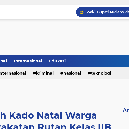
Sabam Rajaguguk Hadiri
inal
Internasional
Edukasi
internasional
kriminal
nasional
teknologi
Ar
ah Kado Natal Warga
akatan Rutan Kelas IIB