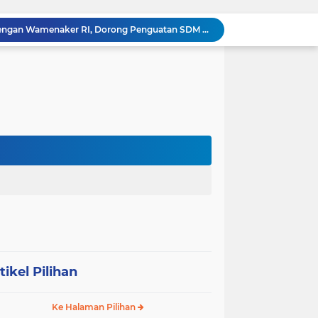
‎Wakil Bupati Audiensi dengan Wamenaker RI, Dorong Penguatan SDM dan Perlindungan Pekerja di Tanjung Jabung Barat ‎ ‎
HUT RI ke 81 dan Hari Jadi Kab, Tanjung Jabung Barat ke-62 Bupati Anwar Sadat Resmi Buka Lomba Mancing.
KABAG OPS POLRES TOBA DI NILAI KEHILANGAN INDEPENDENSI. PENGAMANAN PENEMBOKAN TANAH DI LAGUBOTI DAPAT SOROTAN.
BREAKING NEWS: Polsek Gunung Malela Gerebek Lokalisasi Bukit Maraja, Dua Perempuan Menangis Saat Diciduk Bersama Sabu
Meneguhkan Jati Diri Patambor Indonesia. PATAMBOR INDONESIA Akan Gelar RAKERNAS II Di Jakarta.
MEMBACA SUMATERA Balige Writers Festival 2026 Sukses Digelar. Tiga Hari Merawat Literasi, Budaya, dan Masa Depan Danau Toba
Dalam Rangka HUT RI ke-81 dan Hari Jadi ke-61 Tanjab Barat Bupati Tanjab Barat Secara Resmi Membukaan Lomba Domino
 Konsolidasi Gerindra Labuhanbatu
DIDUGA Tak Sesuai Spesifikasi, Proyek Rabat Beton Dana Desa Rp119,6 Juta di Sahkuda Bayu Disorot, Warga Minta Inspektorat Turun Periksa
Sabam Rajaguguk Serap Aspirasi Warga Bilah Hilir, Tegaskan Komitmen Kawal Program Prabowo untuk Kesejahteraan Rakyat
tikel Pilihan
Ke Halaman Pilihan