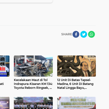
SHARE
Kecelakaan Maut di Tol
‎12 Unit Di Batas Tapsel-
ati
Indrapura-Kisaran KM 134:
Madina, 6 Unit Di Batang
Toyota Reborn Ringsek, 4
Natal Lingga Bayu,
"Saya
Orang Meninggal Dunia
Dirkrimsus Ditantang
Pak
Ungkap Mafia BBM
Penyangga PETI