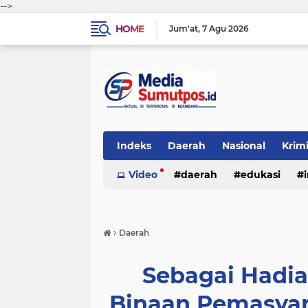
-->
HOME
Jum'at
7 Agu 2026
Indeks
Daerah
Nasional
Krim
Video
daerah
edukasi
›
Daerah
Sebagai Hadi
Binaan Pemasyar