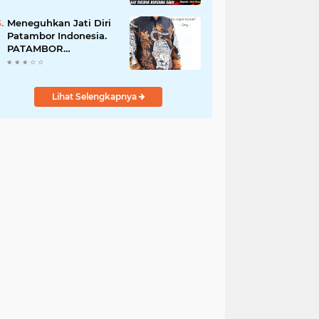
Perempuan Menangis
Saat Diciduk Bersama
Meneguhkan Jati Diri
Sabu
Patambor Indonesia.
PATAMBOR
INDONESIA Akan
Gelar RAKERNAS II Di
Jakarta.
Lihat Selengkapnya