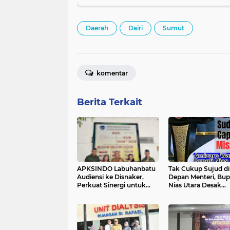
Daerah
Dairi
Sumut
komentar
Berita Terkait
APKSINDO Labuhanbatu
Tak Cukup Sujud di
Audiensi ke Disnaker,
Depan Menteri, Bup
Perkuat Sinergi untuk
Nias Utara Desak
Kesejahteraan Tenaga
Bertemu Presiden: 
Kerja Perkebunan Sawit
Ingin Ketuk Pintu 
Prabowo!"