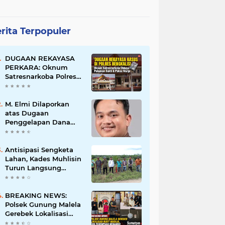
rita Terpopuler
DUGAAN REKAYASA
PERKARA: Oknum
Satresnarkoba Polres
Bengkalis Diduga
Palsukan Barang Bukti
Hingga Paksa Warga
M. Elmi Dilaporkan
Hadir di TKP
atas Dugaan
Penggelapan Dana
Pensiunan Guru dan
Pegawai PU, Polisi
Pastikan Proses
Antisipasi Sengketa
Hukum Berjalan
Lahan, Kades Muhlisin
Turun Langsung
Tinjau Batas Wilayah
Kubu I yang Diduga
Diserobot PT Jatim
BREAKING NEWS:
Jaya Perkasa
Polsek Gunung Malela
Gerebek Lokalisasi
Bukit Maraja, Dua