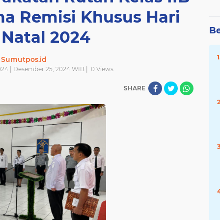
ma Remisi Khusus Hari
Be
 Natal 2024
Sumutpos.id
24 | Desember 25, 2024 WIB |
0
Views
SHARE