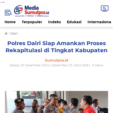
-->
Home
Terpopuler
Indeks
Edukasi
Internasional
›
Dairi
Polres Dairi Siap Amankan Proses
Rekapitulasi di Tingkat Kabupaten
Sumutpos.id
Selasa, 03 Desember 2024 | Desember 03, 2024 WIB |
0
Views