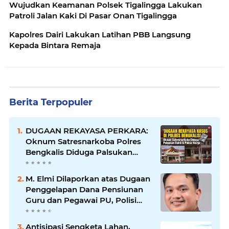
Wujudkan Keamanan Polsek Tigalingga Lakukan
Patroli Jalan Kaki Di Pasar Onan Tigalingga
Kapolres Dairi Lakukan Latihan PBB Langsung
Kepada Bintara Remaja
Berita Terpopuler
DUGAAN REKAYASA PERKARA:
Oknum Satresnarkoba Polres
Bengkalis Diduga Palsukan
Barang Bukti Hingga Paksa
Warga Hadir di TKP
M. Elmi Dilaporkan atas Dugaan
Penggelapan Dana Pensiunan
Guru dan Pegawai PU, Polisi
Pastikan Proses Hukum
Berjalan
Antisipasi Sengketa Lahan,