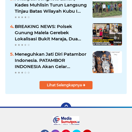
Kades Muhlisin Turun Langsung
Tinjau Batas Wilayah Kubu I
yang Diduga Diserobot PT Jatim
Jaya Perkasa
BREAKING NEWS: Polsek
Gunung Malela Gerebek
Lokalisasi Bukit Maraja, Dua
Perempuan Menangis Saat
Diciduk Bersama Sabu
Meneguhkan Jati Diri Patambor
Indonesia. PATAMBOR
INDONESIA Akan Gelar
RAKERNAS II Di Jakarta.
Lihat Selengkapnya