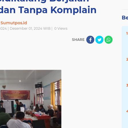
dan Tanpa Komplain
Be
Sumutpos.id
024 | Desember 01, 2024 WIB |
0
Views
SHARE