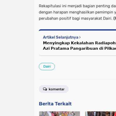
Rekapitulasi ini menjadi bagian penting da
dengan harapan menghasilkan pemimpin
perubahan positif bagi masyarakat Dairi.
(
Artikel Selanjutnya
𝗠𝗲𝗻𝘆𝗶𝗻𝗴𝗸𝗮𝗽 𝗞𝗲𝗸𝗮𝗹𝗮𝗵𝗮𝗻 𝗥𝗮𝗱𝗶𝗮𝗽𝗼𝗵 
𝗔𝘇𝗶 𝗣𝗿𝗮𝘁𝗮𝗺𝗮 𝗣𝗮𝗻𝗴𝗮𝗿𝗶𝗯𝘂𝗮𝗻 𝗱𝗶 𝗣𝗶𝗹𝗸
Dairi
komentar
Berita Terkait