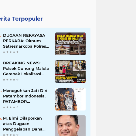
rita Terpopuler
DUGAAN REKAYASA
PERKARA: Oknum
Satresnarkoba Polres
Bengkalis Diduga
Palsukan Barang Bukti
Hingga Paksa Warga
BREAKING NEWS:
Hadir di TKP
Polsek Gunung Malela
Gerebek Lokalisasi
Bukit Maraja, Dua
Perempuan Menangis
Saat Diciduk Bersama
Meneguhkan Jati Diri
Sabu
Patambor Indonesia.
PATAMBOR
INDONESIA Akan
Gelar RAKERNAS II Di
Jakarta.
M. Elmi Dilaporkan
atas Dugaan
Penggelapan Dana
Pensiunan Guru dan