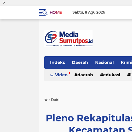
-->
HOME
Sabtu
8 Agu 2026
Indeks
Daerah
Nasional
Krim
Video
daerah
edukasi
›
Dairi
Pleno Rekapitula
Kecamatan S