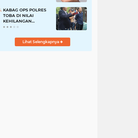
Pegawai PU, Polisi
Pastikan Proses
KABAG OPS POLRES
Hukum Berjalan
TOBA DI NILAI
KEHILANGAN
INDEPENDENSI.
PENGAMANAN
PENEMBOKAN TANAH
Lihat Selengkapnya
DI LAGUBOTI DAPAT
SOROTAN.