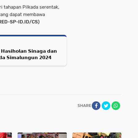
ri tahapan Pilkada serentak,
 yang dapat membawa
RED-SP-ID.ID/CS)
𝗛𝗮𝘀𝗶𝗵𝗼𝗹𝗮𝗻 𝗦𝗶𝗻𝗮𝗴𝗮 𝗱𝗮𝗻
𝗱𝗮 𝗦𝗶𝗺𝗮𝗹𝘂𝗻𝗴𝘂𝗻 𝟮𝟬𝟮𝟰
SHARE