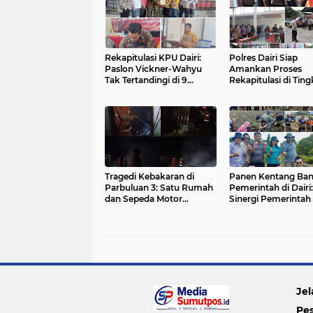
Rekapitulasi KPU Dairi:
Polres Dairi Siap
Paslon Vickner-Wahyu
Amankan Proses
Tak Tertandingi di 9
Rekapitulasi di Ting
Kecamatan
Kabupaten
Tragedi Kebakaran di
Panen Kentang Ba
Parbuluan 3: Satu Rumah
Pemerintah di Dairi:
dan Sepeda Motor
Sinergi Pemerintah
Hangus, Penyebab Masih
Kelompok Tani
Diselidiki
Tingkatkan Ketaha
Pangan
Jel
Pe