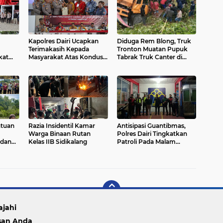
Kapolres Dairi Ucapkan
Diduga Rem Blong, Truk
Terimakasih Kepada
Tronton Muatan Pupuk
kat
Masyarakat Atas Kondusif
Tabrak Truk Canter di
Pilkada 2024
Tanjung Beringin Dairi
ntuan
Razia Insidentil Kamar
Antisipasi Guantibmas,
Warga Binaan Rutan
Polres Dairi Tingkatkan
 dan
Kelas IIB Sidikalang
Patroli Pada Malam
Minggu
nan
ajahi
san Anda