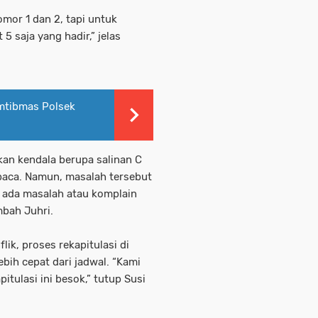
omor 1 dan 2, tapi untuk
5 saja yang hadir,” jelas
mtibmas Polsek
kan kendala berupa salinan C
rbaca. Namun, masalah tersebut
ak ada masalah atau komplain
ambah Juhri.
ik, proses rekapitulasi di
bih cepat dari jadwal. “Kami
itulasi ini besok,” tutup Susi