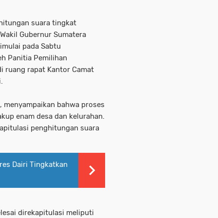
ghitungan suara tingkat
 Wakil Gubernur Sumatera
dimulai pada Sabtu
eh Panitia Pemilihan
i ruang rapat Kantor Camat
i.
at, menyampaikan bahwa proses
cakup enam desa dan kelurahan.
kapitulasi penghitungan suara
res Dairi Tingkatkan
sai direkapitulasi meliputi