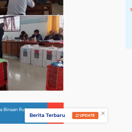
ga Binaan Rutan
×
Berita Terbaru
UPDATE