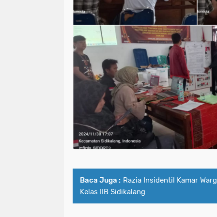
Baca Juga :
Razia Insidentil Kamar War
Kelas IIB Sidikalang