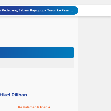
Sabam Rajaguguk Serap Aspirasi Warga Bilah Hilir, Tegaskan Komitmen Kawal Program Prabowo untuk Kesejahteraan Rakyat
‎Wakil Bupati Audiensi dengan Wamenaker RI, Dorong Penguatan SDM dan Perlindungan Pekerja di Tanjung Jabung Barat ‎ ‎
HUT RI ke 81 dan Hari Jadi Kab, Tanjung Jabung Barat ke-62 Bupati Anwar Sadat Resmi Buka Lomba Mancing.
KABAG OPS POLRES TOBA DI NILAI KEHILANGAN INDEPENDENSI. PENGAMANAN PENEMBOKAN TANAH DI LAGUBOTI DAPAT SOROTAN.
BREAKING NEWS: Polsek Gunung Malela Gerebek Lokalisasi Bukit Maraja, Dua Perempuan Menangis Saat Diciduk Bersama Sabu
Meneguhkan Jati Diri Patambor Indonesia. PATAMBOR INDONESIA Akan Gelar RAKERNAS II Di Jakarta.
MEMBACA SUMATERA Balige Writers Festival 2026 Sukses Digelar. Tiga Hari Merawat Literasi, Budaya, dan Masa Depan Danau Toba
Sambut HUT Ke-25 dan HUT RI ke-81, DPC Partai Demokrat Simalungun Gelar Gotong Royong ‘Gerakan Indonesia ASRI Langit Biru’
Sabam Rajaguguk Turun ke Pangkatan, Dengarkan Langsung Keluhan dan Harapan Warga
Dengar Langsung Jeritan Pedagang, Sabam Rajaguguk Turun ke Pasar Gelugur Rantauprapat
tikel Pilihan
Ke Halaman Pilihan