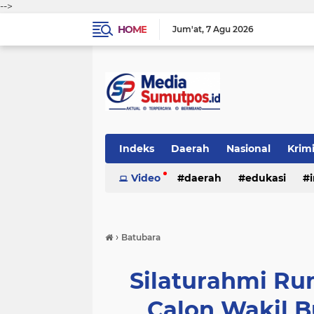
-->
HOME
Jum'at
7 Agu 2026
Indeks
Daerah
Nasional
Krim
Video
daerah
edukasi
›
Batubara
Silaturahmi Rum
Calon Wakil 