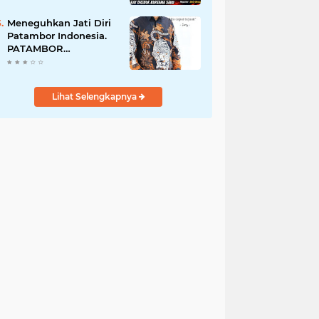
Perempuan Menangis
Saat Diciduk Bersama
Meneguhkan Jati Diri
Sabu
Patambor Indonesia.
PATAMBOR
INDONESIA Akan
Gelar RAKERNAS II Di
Jakarta.
Lihat Selengkapnya