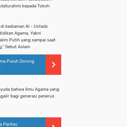
silaturahmi kepada Tokoh
 di kediaman Al - Ustadz
didikan Agama, Yakni
lim Putih yang sampai saat
g," Sebut Aslam
ima Puluh Dorong
.
Rayuda bahwa Ilmu Agama yang
ngalir bagi generasi penerus
ra Pantau