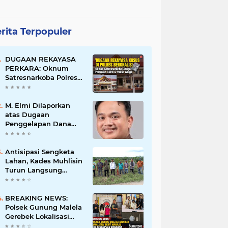
rita Terpopuler
DUGAAN REKAYASA
PERKARA: Oknum
Satresnarkoba Polres
Bengkalis Diduga
Palsukan Barang Bukti
Hingga Paksa Warga
M. Elmi Dilaporkan
Hadir di TKP
atas Dugaan
Penggelapan Dana
Pensiunan Guru dan
Pegawai PU, Polisi
Pastikan Proses
Antisipasi Sengketa
Hukum Berjalan
Lahan, Kades Muhlisin
Turun Langsung
Tinjau Batas Wilayah
Kubu I yang Diduga
Diserobot PT Jatim
BREAKING NEWS:
Jaya Perkasa
Polsek Gunung Malela
Gerebek Lokalisasi
Bukit Maraja, Dua