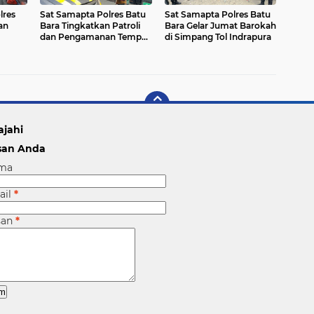
lres
Sat Samapta Polres Batu
Sat Samapta Polres Batu
an
Bara Tingkatkan Patroli
Bara Gelar Jumat Barokah
dan Pengamanan Tempat
di Simpang Tol Indrapura
tas
Ibadah
 Pagi
ajahi
san Anda
ma
ail
*
san
*