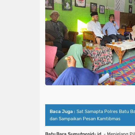
Baca Juga :
Sat Samapta Polres Batu Ba
dan Sampaikan Pesan Kamtibmas
Batu Bara,Sumutposid-.id
- Menjelang Pi