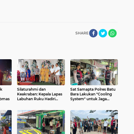
SHARE
ek
Silaturahmi dan
Sat Samapta Polres Batu
Keakraban: Kepala Lapas
Bara Lakukan "Cooling
ibmas
Labuhan Ruku Hadiri
System" untuk Jaga
Pernikahan Putri Bupati
Kamtibmas
Batu Bara