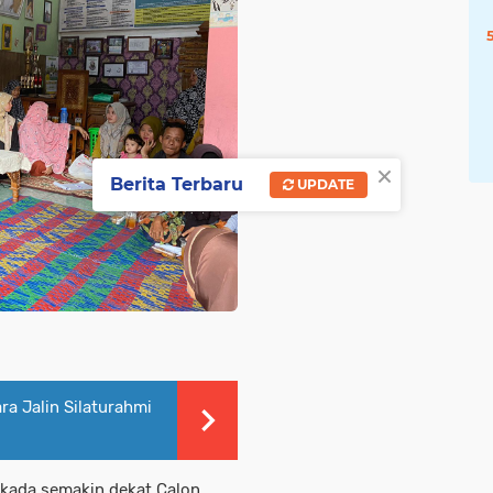
×
Berita Terbaru
UPDATE
ra Jalin Silaturahmi
lkada semakin dekat,Calon