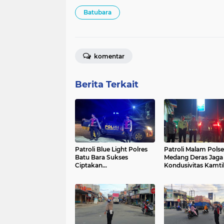
Batubara
komentar
Berita Terkait
Patroli Blue Light Polres
Patroli Malam Pols
Batu Bara Sukses
Medang Deras Jaga
Ciptakan
Kondusivitas Kamt
Kamseltibcarlantas Aman
dan Kondusif