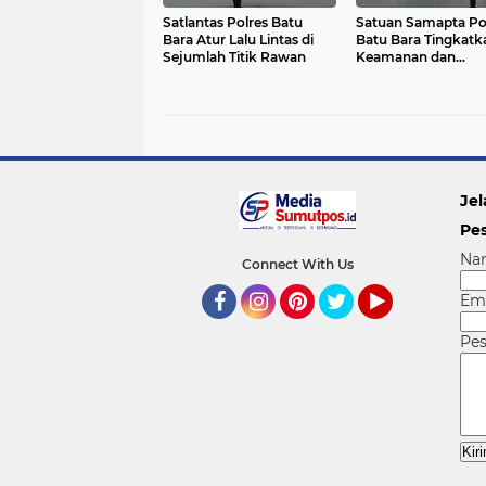
Satlantas Polres Batu
Satuan Samapta Po
Bara Atur Lalu Lintas di
Batu Bara Tingkatk
Sejumlah Titik Rawan
Keamanan dan
Kelancaran Lalu Lin
Lewat Strong Point
Jel
Pe
Na
Connect With Us
Em
Facebook
Instagram
Pinterest
Twitter
YouTube
Pe