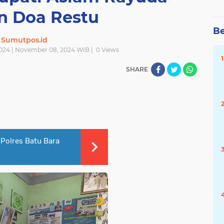
 Doa Restu
Be
Sumutpos.id
24 | November 08, 2024 WIB |
0
Views
SHARE
 Polres Batu Bara