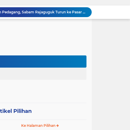
Dengar Langsung Jeritan Pedagang, Sabam Rajaguguk Turun ke Pasar Gelugur Rantauprapat
Sabam Rajaguguk Serap Aspirasi Warga Bilah Hilir, Tegaskan Komitmen Kawal Program Prabowo untuk Kesejahteraan Rakyat
‎Wakil Bupati Audiensi dengan Wamenaker RI, Dorong Penguatan SDM dan Perlindungan Pekerja di Tanjung Jabung Barat ‎ ‎
HUT RI ke 81 dan Hari Jadi Kab, Tanjung Jabung Barat ke-62 Bupati Anwar Sadat Resmi Buka Lomba Mancing.
KABAG OPS POLRES TOBA DI NILAI KEHILANGAN INDEPENDENSI. PENGAMANAN PENEMBOKAN TANAH DI LAGUBOTI DAPAT SOROTAN.
BREAKING NEWS: Polsek Gunung Malela Gerebek Lokalisasi Bukit Maraja, Dua Perempuan Menangis Saat Diciduk Bersama Sabu
Meneguhkan Jati Diri Patambor Indonesia. PATAMBOR INDONESIA Akan Gelar RAKERNAS II Di Jakarta.
MEMBACA SUMATERA Balige Writers Festival 2026 Sukses Digelar. Tiga Hari Merawat Literasi, Budaya, dan Masa Depan Danau Toba
Dalam Rangka HUT RI ke-81 dan Hari Jadi ke-61 Tanjab Barat Bupati Tanjab Barat Secara Resmi Membukaan Lomba Domino
Sabam Rajaguguk Turun ke Pangkatan, Dengarkan Langsung Keluhan dan Harapan Warga
tikel Pilihan
Ke Halaman Pilihan