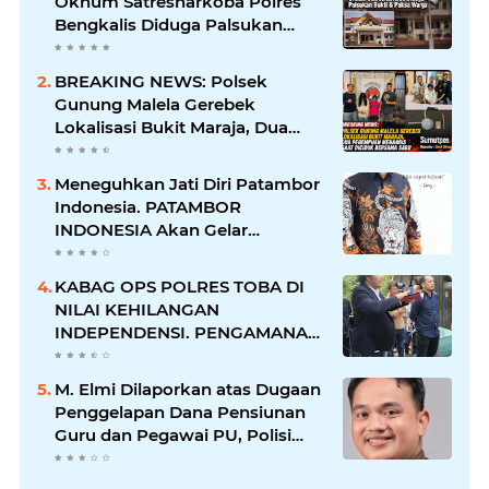
Oknum Satresnarkoba Polres
Bengkalis Diduga Palsukan
Barang Bukti Hingga Paksa
Warga Hadir di TKP
BREAKING NEWS: Polsek
Gunung Malela Gerebek
Lokalisasi Bukit Maraja, Dua
Perempuan Menangis Saat
Diciduk Bersama Sabu
Meneguhkan Jati Diri Patambor
Indonesia. PATAMBOR
INDONESIA Akan Gelar
RAKERNAS II Di Jakarta.
KABAG OPS POLRES TOBA DI
NILAI KEHILANGAN
INDEPENDENSI. PENGAMANAN
PENEMBOKAN TANAH DI
LAGUBOTI DAPAT SOROTAN.
M. Elmi Dilaporkan atas Dugaan
Penggelapan Dana Pensiunan
Guru dan Pegawai PU, Polisi
Pastikan Proses Hukum
Berjalan