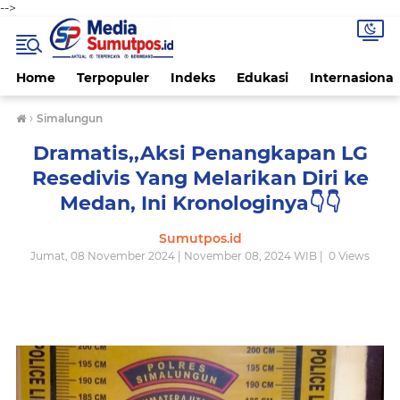
-->
Home
Terpopuler
Indeks
Edukasi
Internasional
›
Simalungun
Dramatis,,Aksi Penangkapan LG
Resedivis Yang Melarikan Diri ke
Medan, Ini Kronologinya👇👇
Sumutpos.id
Jumat, 08 November 2024 | November 08, 2024 WIB |
0
Views